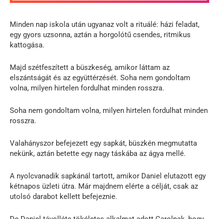
Minden nap iskola után ugyanaz volt a rituálé: házi feladat,
egy gyors uzsonna, aztán a horgolótű csendes, ritmikus
kattogása.
Majd szétfeszített a büszkeség, amikor láttam az
elszántságát és az együttérzését. Soha nem gondoltam
volna, milyen hirtelen fordulhat minden rosszra.
Soha nem gondoltam volna, milyen hirtelen fordulhat minden
rosszra.
Valahányszor befejezett egy sapkát, büszkén megmutatta
nekünk, aztán betette egy nagy táskába az ágya mellé.
A nyolcvanadik sapkánál tartott, amikor Daniel elutazott egy
kétnapos üzleti útra. Már majdnem elérte a célját, csak az
utolsó darabot kellett befejeznie.
De Daniel távolléte tökéletes alkalmat adott Carolnak, hogy