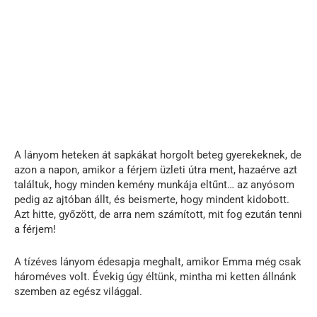
A lányom heteken át sapkákat horgolt beteg gyerekeknek, de
azon a napon, amikor a férjem üzleti útra ment, hazaérve azt
találtuk, hogy minden kemény munkája eltűnt… az anyósom
pedig az ajtóban állt, és beismerte, hogy mindent kidobott.
Azt hitte, győzött, de arra nem számított, mit fog ezután tenni
a férjem!
A tízéves lányom édesapja meghalt, amikor Emma még csak
hároméves volt. Évekig úgy éltünk, mintha mi ketten állnánk
szemben az egész világgal.