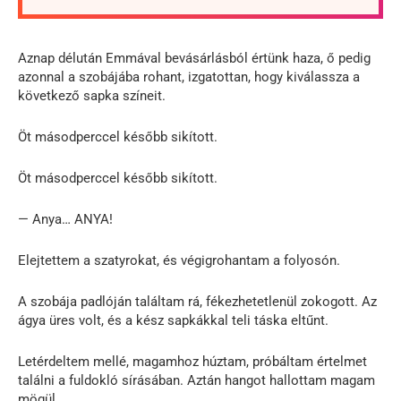
Aznap délután Emmával bevásárlásból értünk haza, ő pedig
azonnal a szobájába rohant, izgatottan, hogy kiválassza a
következő sapka színeit.
Öt másodperccel később sikított.
Öt másodperccel később sikított.
— Anya… ANYA!
Elejtettem a szatyrokat, és végigrohantam a folyosón.
A szobája padlóján találtam rá, fékezhetetlenül zokogott. Az
ágya üres volt, és a kész sapkákkal teli táska eltűnt.
Letérdeltem mellé, magamhoz húztam, próbáltam értelmet
találni a fuldokló sírásában. Aztán hangot hallottam magam
mögül.