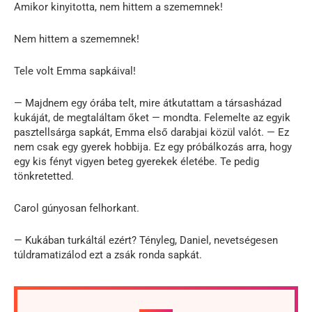
Amikor kinyitotta, nem hittem a szememnek!
Nem hittem a szememnek!
Tele volt Emma sapkáival!
— Majdnem egy órába telt, mire átkutattam a társasházad
kukáját, de megtaláltam őket — mondta. Felemelte az egyik
pasztellsárga sapkát, Emma első darabjai közül valót. — Ez
nem csak egy gyerek hobbija. Ez egy próbálkozás arra, hogy
egy kis fényt vigyen beteg gyerekek életébe. Te pedig
tönkretetted.
Carol gúnyosan felhorkant.
— Kukában turkáltál ezért? Tényleg, Daniel, nevetségesen
túldramatizálod ezt a zsák ronda sapkát.