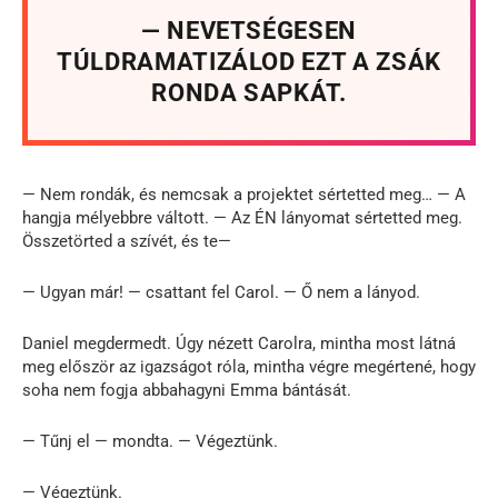
— NEVETSÉGESEN
TÚLDRAMATIZÁLOD EZT A ZSÁK
RONDA SAPKÁT.
— Nem rondák, és nemcsak a projektet sértetted meg… — A
hangja mélyebbre váltott. — Az ÉN lányomat sértetted meg.
Összetörted a szívét, és te—
— Ugyan már! — csattant fel Carol. — Ő nem a lányod.
Daniel megdermedt. Úgy nézett Carolra, mintha most látná
meg először az igazságot róla, mintha végre megértené, hogy
soha nem fogja abbahagyni Emma bántását.
— Tűnj el — mondta. — Végeztünk.
— Végeztünk.