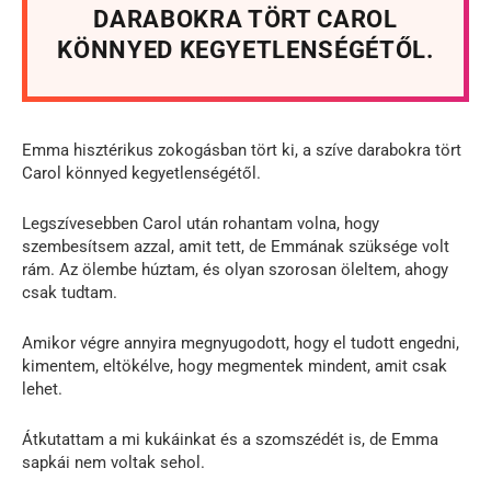
DARABOKRA TÖRT CAROL
KÖNNYED KEGYETLENSÉGÉTŐL.
Emma hisztérikus zokogásban tört ki, a szíve darabokra tört
Carol könnyed kegyetlenségétől.
Legszívesebben Carol után rohantam volna, hogy
szembesítsem azzal, amit tett, de Emmának szüksége volt
rám. Az ölembe húztam, és olyan szorosan öleltem, ahogy
csak tudtam.
Amikor végre annyira megnyugodott, hogy el tudott engedni,
kimentem, eltökélve, hogy megmentek mindent, amit csak
lehet.
Átkutattam a mi kukáinkat és a szomszédét is, de Emma
sapkái nem voltak sehol.