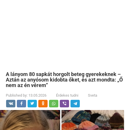
A lányom 80 sapkát horgolt beteg gyerekeknek –
Aztán az anyósom kidobta őket, és azt mondta: „Ő
nem az én vérem”
Published by:
13.05.2026
Érdekes tudni
Sveta