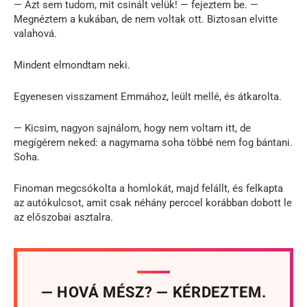
— Azt sem tudom, mit csinált velük! — fejeztem be. —
Megnéztem a kukában, de nem voltak ott. Biztosan elvitte
valahová.
Mindent elmondtam neki.
Egyenesen visszament Emmához, leült mellé, és átkarolta.
— Kicsim, nagyon sajnálom, hogy nem voltam itt, de
megígérem neked: a nagymama soha többé nem fog bántani.
Soha.
Finoman megcsókolta a homlokát, majd felállt, és felkapta
az autókulcsot, amit csak néhány perccel korábban dobott le
az előszobai asztalra.
— HOVÁ MÉSZ? — KÉRDEZTEM.