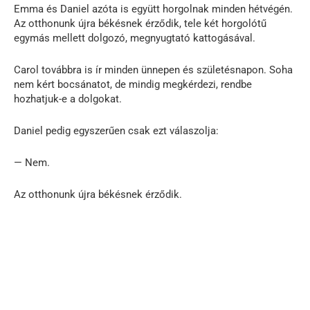
Emma és Daniel azóta is együtt horgolnak minden hétvégén.
Az otthonunk újra békésnek érződik, tele két horgolótű
egymás mellett dolgozó, megnyugtató kattogásával.
Carol továbbra is ír minden ünnepen és születésnapon. Soha
nem kért bocsánatot, de mindig megkérdezi, rendbe
hozhatjuk-e a dolgokat.
Daniel pedig egyszerűen csak ezt válaszolja:
— Nem.
Az otthonunk újra békésnek érződik.