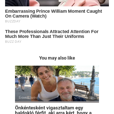
You may also like
Érdekes tudni
0
12
Önkéntesként vigasztaltam egy
haldokló férfit, aki arra kért, hogy a