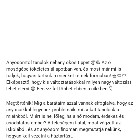
Anyósomtól tanulok néhány okos tippet 🤯🙈 Az ő
mosógépe tökéletes állapotban van, és most már mi is
tudjuk, hogyan tartsuk a miénket remek formában! 🧺🧼👕
Elképesztő, hogy kis változtatásokkal milyen nagy változást
lehet elérni 😨 Fedezz fel többet ebben a cikkben 👇
Megtörténik! Míg a barátaim azzal vannak elfoglalva, hogy az
anyósaikkal legyenek problémáik, mi sokat tanulunk a
mieinkből. Miért is ne, főleg, ha a nő modern, érdekes és
csodálatos ember? A feleségem fiatal, most végzett az
iskolából, és az anyósom finoman megmutatja nekünk,
hogyan kell vezetni a háztartást.