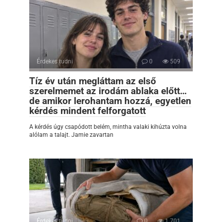
Érdekes tudni
0
509
Tíz év után megláttam az első
szerelmemet az irodám ablaka előtt…
de amikor lerohantam hozzá, egyetlen
kérdés mindent felforgatott
A kérdés úgy csapódott belém, mintha valaki kihúzta volna
alólam a talajt. Jamie zavartan
Érdekes tudni
0
1 701