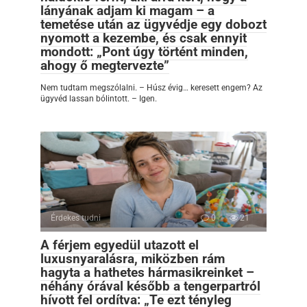
lányának adjam ki magam – a
temetése után az ügyvédje egy dobozt
nyomott a kezembe, és csak ennyit
mondott: „Pont úgy történt minden,
ahogy ő megtervezte”
Nem tudtam megszólalni. – Húsz évig… keresett engem? Az
ügyvéd lassan bólintott. – Igen.
Érdekes tudni
0
21
A férjem egyedül utazott el
luxusnyaralásra, miközben rám
hagyta a hathetes hármasikreinket –
néhány órával később a tengerpartról
hívott fel ordítva: „Te ezt tényleg