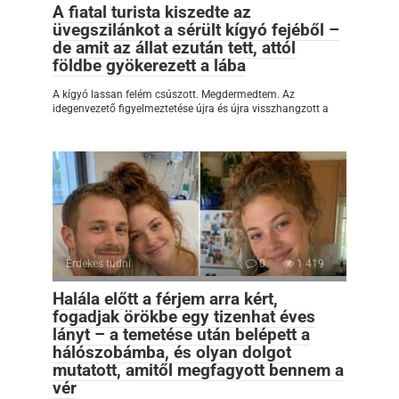
A fiatal turista kiszedte az
üvegszilánkot a sérült kígyó fejéből –
de amit az állat ezután tett, attól
földbe gyökerezett a lába
A kígyó lassan felém csúszott. Megdermedtem. Az
idegenvezető figyelmeztetése újra és újra visszhangzott a
Érdekes tudni
0
1 419
Halála előtt a férjem arra kért,
fogadjak örökbe egy tizenhat éves
lányt – a temetése után belépett a
hálószobámba, és olyan dolgot
mutatott, amitől megfagyott bennem a
vér