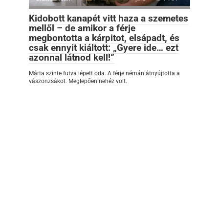
Kidobott kanapét vitt haza a szemetes
mellől – de amikor a férje
megbontotta a kárpitot, elsápadt, és
csak ennyit kiáltott: „Gyere ide… ezt
azonnal látnod kell!”
Márta szinte futva lépett oda. A férje némán átnyújtotta a
vászonzsákot. Meglepően nehéz volt.