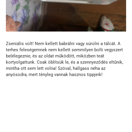
Zseniális volt! Nem kellett babrálni vagy súrolni a tálcát. A
terhes feleségemnek nem kellett semmilyen bolti vegyszert
belélegeznie, és az oldat működött, miközben teát
kortyolgattunk. Csak öblítsük le, és a szennyeződés eltűnik,
mintha ott sem lett volna! Szóval, hallgass néha az
anyósodra, mert tényleg vannak hasznos tippjeik!