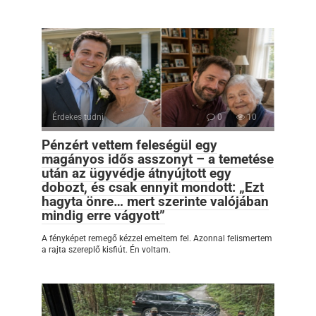
Érdekes tudni
0
10
Pénzért vettem feleségül egy
magányos idős asszonyt – a temetése
után az ügyvédje átnyújtott egy
dobozt, és csak ennyit mondott: „Ezt
hagyta önre… mert szerinte valójában
mindig erre vágyott”
A fényképet remegő kézzel emeltem fel. Azonnal felismertem
a rajta szereplő kisfiút. Én voltam.