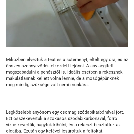
Miközben élveztük a teát és a süteményt, eltelt egy óra, és az
összes szennyeződés elkezdett lejönni. A sav segített
megszabadulni a penésztől is. Ideális esetben a rekesznek
makulátlannak kellett volna lennie, de a mosógépünknek
még mindig szüksége volt némi munkára.
Legközelebb anyósom egy csomag szódabikarbónával jött.
Ezt összekevertük a szokásos szódabikarbónával, forró
vízbe kevertük, hagytuk kihűlni, és a rekeszt beáztattuk az
oldatba. Ezután egy kefével lesúroltuk a foltokat.