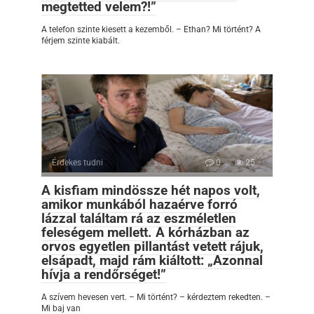
megtetted velem?!”
A telefon szinte kiesett a kezemből. – Ethan? Mi történt? A
férjem szinte kiabált.
Érdekes tudni
0
25
A kisfiam mindössze hét napos volt,
amikor munkából hazaérve forró
lázzal találtam rá az eszméletlen
feleségem mellett. A kórházban az
orvos egyetlen pillantást vetett rájuk,
elsápadt, majd rám kiáltott: „Azonnal
hívja a rendőrséget!”
A szívem hevesen vert. – Mi történt? – kérdeztem rekedten. –
Mi baj van