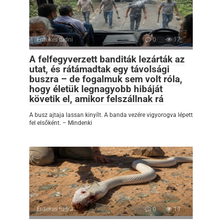
Érdekes tudni
0
17
A felfegyverzett banditák lezárták az
utat, és rátámadtak egy távolsági
buszra – de fogalmuk sem volt róla,
hogy életük legnagyobb hibáját
követik el, amikor felszállnak rá
A busz ajtaja lassan kinyílt. A banda vezére vigyorogva lépett
fel elsőként. – Mindenki
Érdekes tudni
0
19