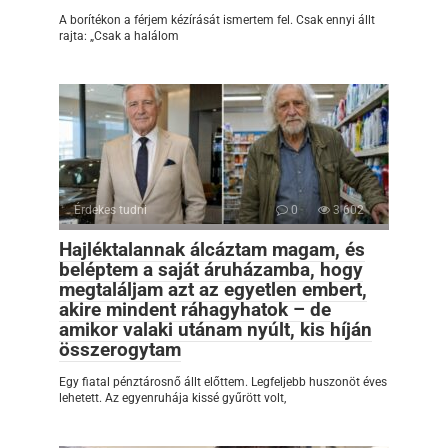
A borítékon a férjem kézírását ismertem fel. Csak ennyi állt
rajta: „Csak a halálom
Érdekes tudni
0
3 602
Hajléktalannak álcáztam magam, és
beléptem a saját áruházamba, hogy
megtaláljam azt az egyetlen embert,
akire mindent ráhagyhatok – de
amikor valaki utánam nyúlt, kis híján
összerogytam
Egy fiatal pénztárosnő állt előttem. Legfeljebb huszonöt éves
lehetett. Az egyenruhája kissé gyűrött volt,