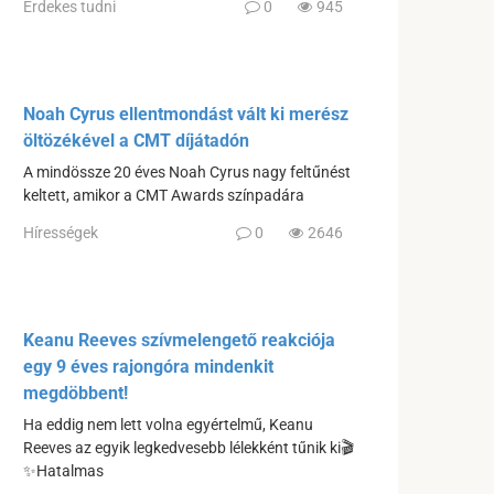
Érdekes tudni
0
945
Noah Cyrus ellentmondást vált ki merész
öltözékével a CMT díjátadón
A mindössze 20 éves Noah Cyrus nagy feltűnést
keltett, amikor a CMT Awards színpadára
Hírességek
0
2646
Keanu Reeves szívmelengető reakciója
egy 9 éves rajongóra mindenkit
megdöbbent!
Ha eddig nem lett volna egyértelmű, Keanu
Reeves az egyik legkedvesebb lélekként tűnik ki🎬
✨Hatalmas