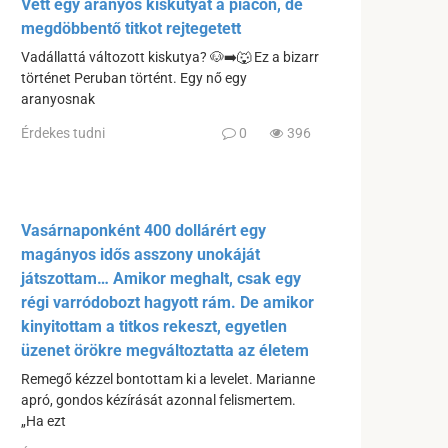
Vett egy aranyos kiskutyát a piacon, de
megdöbbentő titkot rejtegetett
Vadállattá változott kiskutya? 🐶➡️🐺 Ez a bizarr
történet Peruban történt. Egy nő egy
aranyosnak
Érdekes tudni
0
396
Vasárnaponként 400 dollárért egy
magányos idős asszony unokáját
játszottam… Amikor meghalt, csak egy
régi varródobozt hagyott rám. De amikor
kinyitottam a titkos rekeszt, egyetlen
üzenet örökre megváltoztatta az életem
Remegő kézzel bontottam ki a levelet. Marianne
apró, gondos kézírását azonnal felismertem.
„Ha ezt