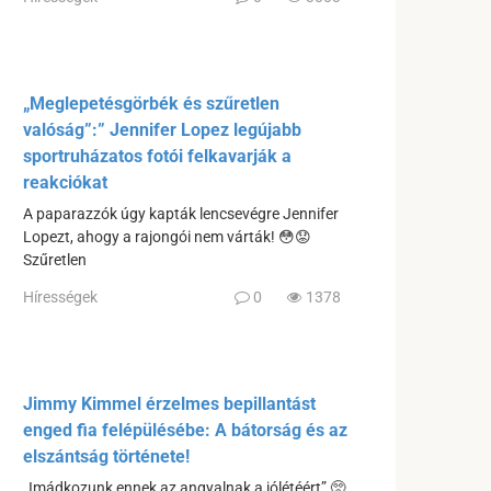
„Meglepetésgörbék és szűretlen
valóság”:” Jennifer Lopez legújabb
sportruházatos fotói felkavarják a
reakciókat
A paparazzók úgy kapták lencsevégre Jennifer
Lopezt, ahogy a rajongói nem várták! 😳😟
Szűretlen
Hírességek
0
1378
Jimmy Kimmel érzelmes bepillantást
enged fia felépülésébe: A bátorság és az
elszántság története!
„Imádkozunk ennek az angyalnak a jólétéért” 🥺