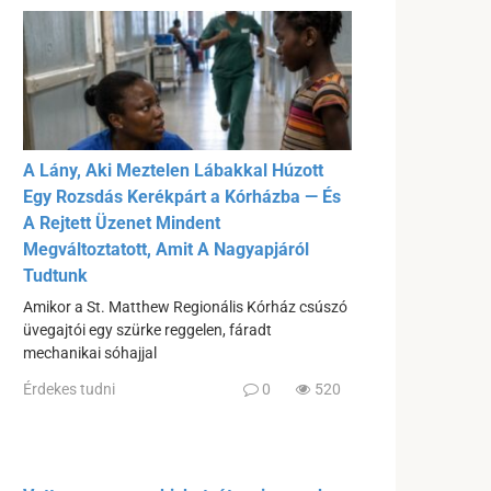
A Lány, Aki Meztelen Lábakkal Húzott
Egy Rozsdás Kerékpárt a Kórházba — És
A Rejtett Üzenet Mindent
Megváltoztatott, Amit A Nagyapjáról
Tudtunk
Amikor a St. Matthew Regionális Kórház csúszó
üvegajtói egy szürke reggelen, fáradt
mechanikai sóhajjal
Érdekes tudni
0
520