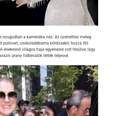
 és nyugodtan a kamerába néz. Az üzenethez meleg
tt pulóvert, csokoládébarna bőrdzsekit, hozzá illő
A énekesnő világos haja egyenesre volt fésülve, lágy
sszív arany fülbevalók tették teljessé.