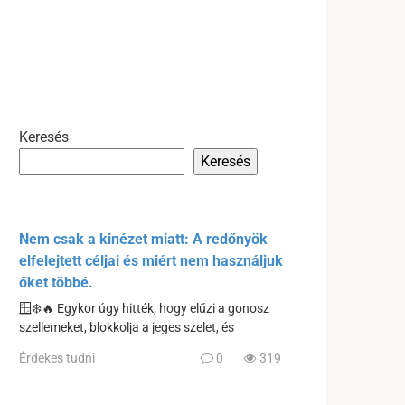
Keresés
Keresés
Nem csak a kinézet miatt: A redőnyök
elfelejtett céljai és miért nem használjuk
őket többé.
🪟❄️🔥 Egykor úgy hitték, hogy elűzi a gonosz
szellemeket, blokkolja a jeges szelet, és
Érdekes tudni
0
319