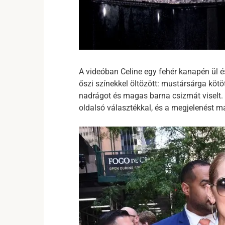
A videóban Celine egy fehér kanapén ül
őszi színekkel öltözött: mustársárga kötö
nadrágot és magas barna csizmát viselt. 
oldalsó választékkal, és a megjelenést ma