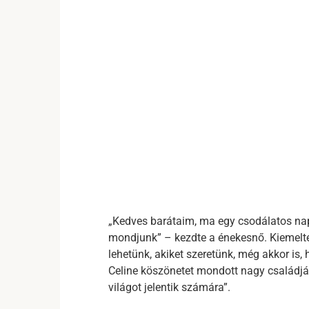
„Kedves barátaim, ma egy csodálatos nap
mondjunk” – kezdte a énekesnő. Kiemelte,
lehetünk, akiket szeretünk, még akkor is,
Celine köszönetet mondott nagy családján
világot jelentik számára”.