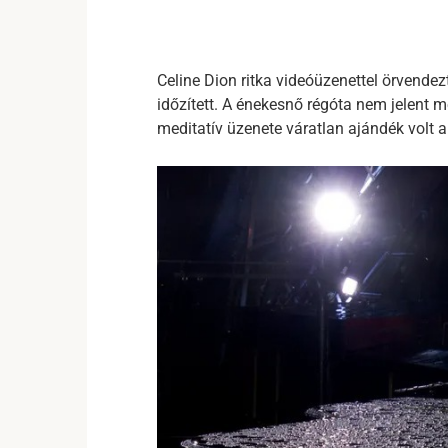
Celine Dion ritka videóüzenettel örvende
időzített. A énekesnő régóta nem jelent 
meditatív üzenete váratlan ajándék volt 