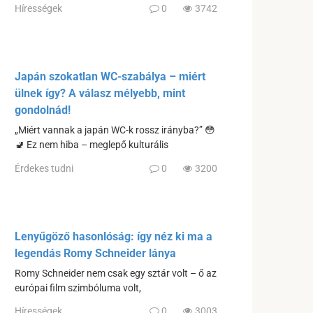
Hírességek
0
3742
Japán szokatlan WC-szabálya – miért
ülnek így? A válasz mélyebb, mint
gondolnád!
„Miért vannak a japán WC-k rossz irányba?” 😳
🚽 Ez nem hiba – meglepő kulturális
Érdekes tudni
0
3200
Lenyűgöző hasonlóság: így néz ki ma a
legendás Romy Schneider lánya
Romy Schneider nem csak egy sztár volt – ő az
európai film szimbóluma volt,
Hírességek
0
3003