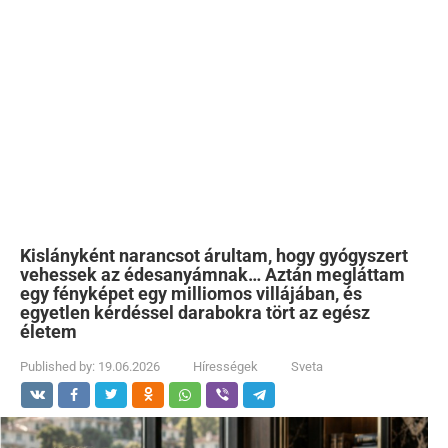
Kislányként narancsot árultam, hogy gyógyszert
vehessek az édesanyámnak… Aztán megláttam
egy fényképet egy milliomos villájában, és
egyetlen kérdéssel darabokra tört az egész
életem
Published by:
19.06.2026
Hírességek
Sveta