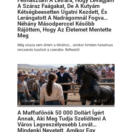
Felmásztam A Létrára, Hogy Levágjam
A Száraz Faágakat, De A Kutyám
Kétségbeesetten Ugatni Kezdett, És
Lerángatott A Nadrágomnál Fogva…
Néhány Másodperccel Később
Rájöttem, Hogy Az Életemet Mentette
Meg
Még vissza sem értem a létrához… amikor hirtelen hatalmas
reccsenés hasított a csendbe. Reflexből
Hírességek
0
2 211
A Maffiafőnök 50 000 Dollárt Ígért
Annak, Aki Meg Tudja Szelídíteni A
Város Legveszélyesebb Lovát…
Mindenki Nevetett, Amikor Egy