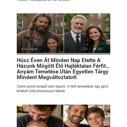
Hírességek
0
569
Húsz Éven Át Minden Nap Etette A
Házunk Mögött Élő Hajléktalan Férfit…
Anyám Temetése Után Egyetlen Tárgy
Mindent Megváltoztatott
Claire szinte levegőt sem kapott. A férfi tenyerében egy apró,
kifakult zöld plüssnyuszi feküdt.