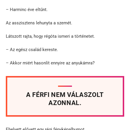
– Harminc éve eltűnt.
Az asszisztens lehunyta a szemét.
Látszott rajta, hogy régóta ismeri a történetet.
– Az egész család kereste.
– Akkor miért hasonlít ennyire az anyukámra?
A FÉRFI NEM VÁLASZOLT
AZONNAL.
Ehelyett elővett egy régi fényképalbumot.