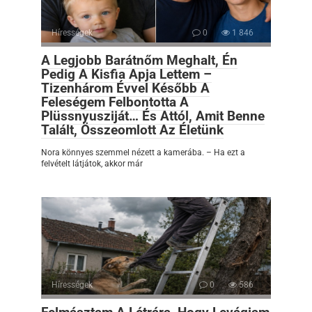
Hírességek
0
1 846
A Legjobb Barátnőm Meghalt, Én
Pedig A Kisfia Apja Lettem –
Tizenhárom Évvel Később A
Feleségem Felbontotta A
Plüssnyusziját… És Attól, Amit Benne
Talált, Összeomlott Az Életünk
Nora könnyes szemmel nézett a kamerába. – Ha ezt a
felvételt látjátok, akkor már
Hírességek
0
586