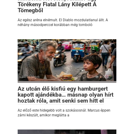
Törékeny Fiatal Lány Kilépett A
Tömegből
Az egész aréna elnémult. El Diablo mozdulatlanul állt. A
néhány másodperccel korábban még tomboló
Hírességek
0
1 023
Az utcán élő kisfiú egy hamburgert
kapott ajándékba… másnap olyan hírt
hoztak róla, amit senki sem hitt el
Az előző este hidegebb volt a szokásosnál. Marcus éppen
zárni készült, amikor meglátta a