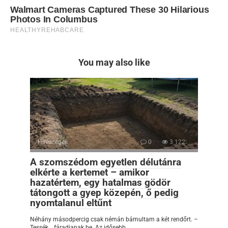
You may also like
Hírességek
0
3 122
A szomszédom egyetlen délutánra
elkérte a kertemet – amikor
hazatértem, egy hatalmas gödör
tátongott a gyep közepén, ő pedig
nyomtalanul eltűnt
Néhány másodpercig csak némán bámultam a két rendőrt. –
Tessék… fáradjanak be. Az idősebb