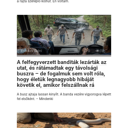
a rajta szereplő kisfiút. Én voltam.
Érdekes tudni
0
18
A felfegyverzett banditák lezárták az
utat, és rátámadtak egy távolsági
buszra – de fogalmuk sem volt róla,
hogy életük legnagyobb hibáját
követik el, amikor felszállnak rá
A busz ajtaja lassan kinyílt. A banda vezére vigyorogva lépett
fel elsőként. – Mindenki