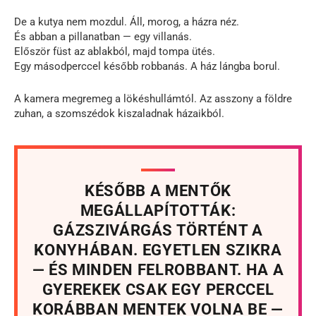
De a kutya nem mozdul. Áll, morog, a házra néz.
És abban a pillanatban — egy villanás.
Először füst az ablakból, majd tompa ütés.
Egy másodperccel később robbanás. A ház lángba borul.
A kamera megremeg a lökéshullámtól. Az asszony a földre
zuhan, a szomszédok kiszaladnak házaikból.
KÉSŐBB A MENTŐK
MEGÁLLAPÍTOTTÁK:
GÁZSZIVÁRGÁS TÖRTÉNT A
KONYHÁBAN. EGYETLEN SZIKRA
— ÉS MINDEN FELROBBANT. HA A
GYEREKEK CSAK EGY PERCCEL
KORÁBBAN MENTEK VOLNA BE —