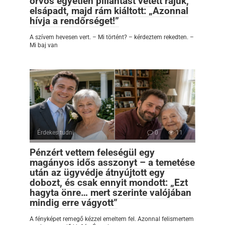
orvos egyetlen pillantást vetett rájuk,
elsápadt, majd rám kiáltott: „Azonnal
hívja a rendőrséget!”
A szívem hevesen vert. – Mi történt? – kérdeztem rekedten. –
Mi baj van
Érdekes tudni
0
11
Pénzért vettem feleségül egy
magányos idős asszonyt – a temetése
után az ügyvédje átnyújtott egy
dobozt, és csak ennyit mondott: „Ezt
hagyta önre… mert szerinte valójában
mindig erre vágyott”
A fényképet remegő kézzel emeltem fel. Azonnal felismertem