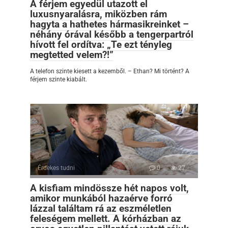
A férjem egyedül utazott el
luxusnyaralásra, miközben rám
hagyta a hathetes hármasikreinket –
néhány órával később a tengerpartról
hívott fel ordítva: „Te ezt tényleg
megtetted velem?!”
A telefon szinte kiesett a kezemből. – Ethan? Mi történt? A
férjem szinte kiabált.
Érdekes tudni
0
27
A kisfiam mindössze hét napos volt,
amikor munkából hazaérve forró
lázzal találtam rá az eszméletlen
feleségem mellett. A kórházban az