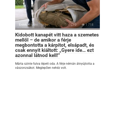
Érdekes tudni
0
1 718
Kidobott kanapét vitt haza a szemetes
mellől – de amikor a férje
megbontotta a kárpitot, elsápadt, és
csak ennyit kiáltott: „Gyere ide… ezt
azonnal látnod kell!”
Márta szinte futva lépett oda. A férje némán átnyújtotta a
vászonzsákot. Meglepően nehéz volt.