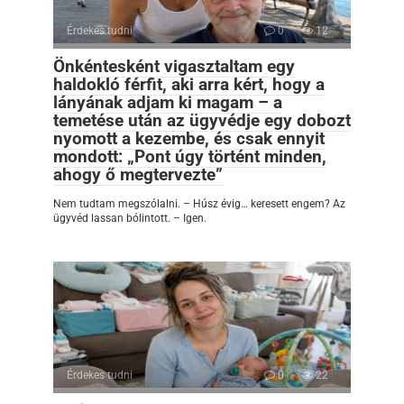
Érdekes tudni
0
12
Önkéntesként vigasztaltam egy
haldokló férfit, aki arra kért, hogy a
lányának adjam ki magam – a
temetése után az ügyvédje egy dobozt
nyomott a kezembe, és csak ennyit
mondott: „Pont úgy történt minden,
ahogy ő megtervezte”
Nem tudtam megszólalni. – Húsz évig… keresett engem? Az
ügyvéd lassan bólintott. – Igen.
Érdekes tudni
0
22