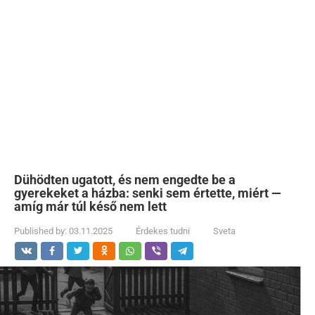
Dühödten ugatott, és nem engedte be a
gyerekeket a házba: senki sem értette, miért —
amíg már túl késő nem lett
Published by:
03.11.2025
Érdekes tudni
Sveta