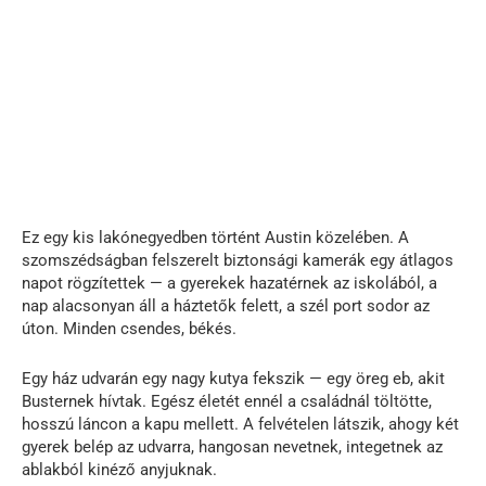
Ez egy kis lakónegyedben történt Austin közelében. A
szomszédságban felszerelt biztonsági kamerák egy átlagos
napot rögzítettek — a gyerekek hazatérnek az iskolából, a
nap alacsonyan áll a háztetők felett, a szél port sodor az
úton. Minden csendes, békés.
Egy ház udvarán egy nagy kutya fekszik — egy öreg eb, akit
Busternek hívtak. Egész életét ennél a családnál töltötte,
hosszú láncon a kapu mellett. A felvételen látszik, ahogy két
gyerek belép az udvarra, hangosan nevetnek, integetnek az
ablakból kinéző anyjuknak.