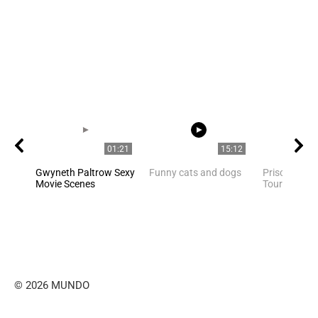
01:21
15:12
Gwyneth Paltrow Sexy
Funny cats and dogs
Priscilla Pr
Movie Scenes
Tour
© 2026 MUNDO