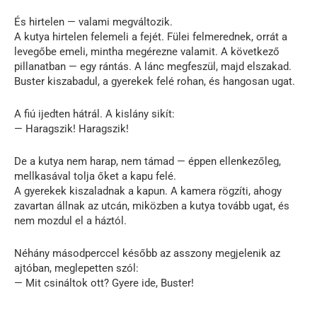
És hirtelen — valami megváltozik.
A kutya hirtelen felemeli a fejét. Fülei felmerednek, orrát a
levegőbe emeli, mintha megérezne valamit. A következő
pillanatban — egy rántás. A lánc megfeszül, majd elszakad.
Buster kiszabadul, a gyerekek felé rohan, és hangosan ugat.
A fiú ijedten hátrál. A kislány sikít:
— Haragszik! Haragszik!
De a kutya nem harap, nem támad — éppen ellenkezőleg,
mellkasával tolja őket a kapu felé.
A gyerekek kiszaladnak a kapun. A kamera rögzíti, ahogy
zavartan állnak az utcán, miközben a kutya tovább ugat, és
nem mozdul el a háztól.
Néhány másodperccel később az asszony megjelenik az
ajtóban, meglepetten szól:
— Mit csináltok ott? Gyere ide, Buster!