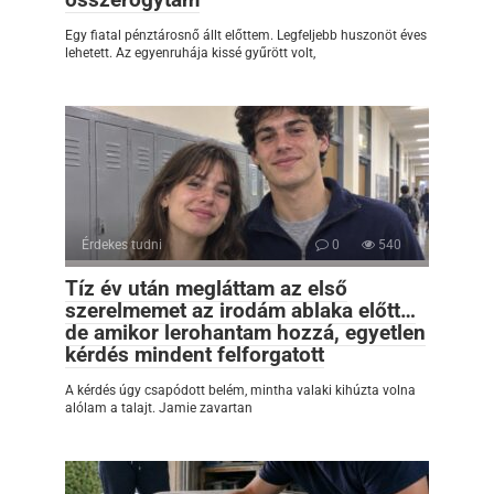
Egy fiatal pénztárosnő állt előttem. Legfeljebb huszonöt éves
lehetett. Az egyenruhája kissé gyűrött volt,
Érdekes tudni
0
540
Tíz év után megláttam az első
szerelmemet az irodám ablaka előtt…
de amikor lerohantam hozzá, egyetlen
kérdés mindent felforgatott
A kérdés úgy csapódott belém, mintha valaki kihúzta volna
alólam a talajt. Jamie zavartan