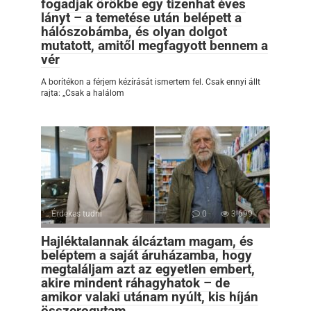
fogadjak örökbe egy tizenhat éves
lányt – a temetése után belépett a
hálószobámba, és olyan dolgot
mutatott, amitől megfagyott bennem a
vér
A borítékon a férjem kézírását ismertem fel. Csak ennyi állt
rajta: „Csak a halálom
Érdekes tudni
0
3 699
Hajléktalannak álcáztam magam, és
beléptem a saját áruházamba, hogy
megtaláljam azt az egyetlen embert,
akire mindent ráhagyhatok – de
amikor valaki utánam nyúlt, kis híján
összerogytam