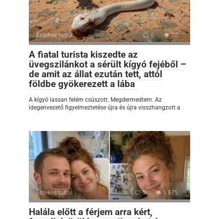
Érdekes tudni
0
20
A fiatal turista kiszedte az
üvegszilánkot a sérült kígyó fejéből –
de amit az állat ezután tett, attól
földbe gyökerezett a lába
A kígyó lassan felém csúszott. Megdermedtem. Az
idegenvezető figyelmeztetése újra és újra visszhangzott a
Érdekes tudni
0
1 875
Halála előtt a férjem arra kért,