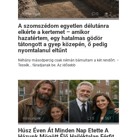
Hírességek
0
7
A szomszédom egyetlen délutánra
elkérte a kertemet – amikor
hazatértem, egy hatalmas gödör
tátongott a gyep közepén, ő pedig
nyomtalanul eltűnt
Néhány másodpercig csak némán bámultam a két rendőrt. –
Tessék… fáradjanak be. Az idősebb
Hírességek
0
561
Húsz Éven Át Minden Nap Etette A
Házunk Mögött Élő Hajléktalan Férfit…