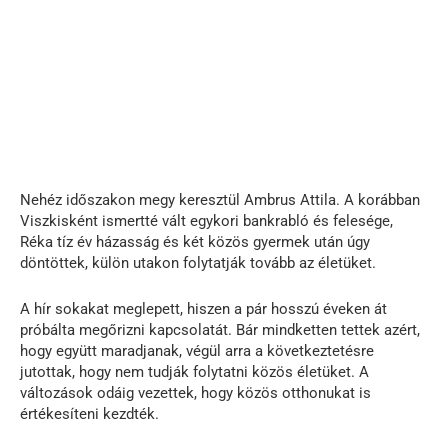
Nehéz időszakon megy keresztül Ambrus Attila. A korábban
Viszkisként ismertté vált egykori bankrabló és felesége,
Réka tíz év házasság és két közös gyermek után úgy
döntöttek, külön utakon folytatják tovább az életüket.
A hír sokakat meglepett, hiszen a pár hosszú éveken át
próbálta megőrizni kapcsolatát. Bár mindketten tettek azért,
hogy együtt maradjanak, végül arra a következtetésre
jutottak, hogy nem tudják folytatni közös életüket. A
változások odáig vezettek, hogy közös otthonukat is
értékesíteni kezdték.