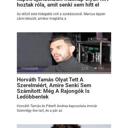
hoztak róla, amit senki sem hitt el
Az előző este hidegebb volt a szokásosnál. Marcus éppen
zárni készült, amikor meglátta a
Hírességek
0
142
Horváth Tamás Olyat Tett A
Szerelméért, Amire Senki Sem
Számított: Még A Rajongók Is
Ledöbbentek
Horváth Tamás és Péterfi Andrea kapcsolata immár
tizennégy éve tart, és a pár az