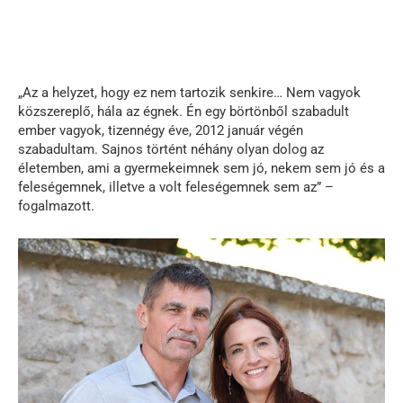
„Az a helyzet, hogy ez nem tartozik senkire… Nem vagyok
közszereplő, hála az égnek. Én egy börtönből szabadult
ember vagyok, tizennégy éve, 2012 január végén
szabadultam. Sajnos történt néhány olyan dolog az
életemben, ami a gyermekeimnek sem jó, nekem sem jó és a
feleségemnek, illetve a volt feleségemnek sem az” –
fogalmazott.