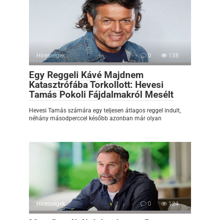
Hírességek
0
138
Egy Reggeli Kávé Majdnem
Katasztrófába Torkollott: Hevesi
Tamás Pokoli Fájdalmakról Mesélt
Hevesi Tamás számára egy teljesen átlagos reggel indult,
néhány másodperccel később azonban már olyan
Hírességek
0
124