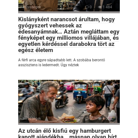
Hírességek
0
1 484
Kislányként narancsot árultam, hogy
gyógyszert vehessek az
édesanyámnak… Aztán megláttam egy
fényképet egy milliomos villájában, és
egyetlen kérdéssel darabokra tört az
egész életem
A férfi arca egyre sápadtabb lett. A szobába berontó
asszisztens is ledermedt. Úgy néztek
Hírességek
0
1 021
Az utcán élő kisfiú egy hamburgert
kapott ajándékba… másnap olyan hírt