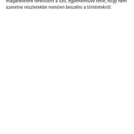
magánéletére terelődött a szó, egyértelművé tette, hogy nem
szeretne részletekbe menően beszélni a történtekről.