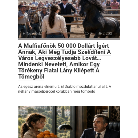
Hírességek
0
2 203
A Maffiafőnök 50 000 Dollárt Ígért
Annak, Aki Meg Tudja Szelídíteni A
Város Legveszélyesebb Lovát…
Mindenki Nevetett, Amikor Egy
Törékeny Fiatal Lány Kilépett A
Tömegből
Az egész aréna elnémult. El Diablo mozdulatlanul állt. A
néhány másodperccel korábban még tomboló