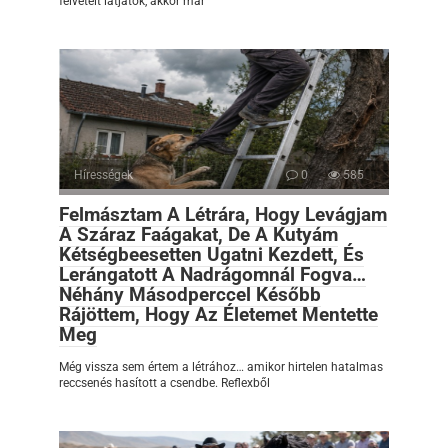
felvételt látjátok, akkor már
Hírességek
0
585
Felmásztam A Létrára, Hogy Levágjam
A Száraz Faágakat, De A Kutyám
Kétségbeesetten Ugatni Kezdett, És
Lerángatott A Nadrágomnál Fogva…
Néhány Másodperccel Később
Rájöttem, Hogy Az Életemet Mentette
Meg
Még vissza sem értem a létrához… amikor hirtelen hatalmas
reccsenés hasított a csendbe. Reflexből