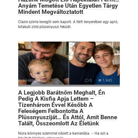
Anyám Temetése Után Egyetlen Tárgy
Mindent Megváltoztatott
Claire szinte levegőt sem kapott. A férfi tenyerében egy apró,
kifakult zöld plüssnyuszi feküdt.
Hírességek
0
1 845
A Legjobb Barátnőm Meghalt, Én
Pedig A Kisfia Apja Lettem –
Tizenhárom Évvel Később A
Feleségem Felbontotta A
Plüssnyusziját… És Attól, Amit Benne
Talált, Összeomlott Az Életünk
Nora könnyes szemmel nézett a kamerába. – Ha ezt a