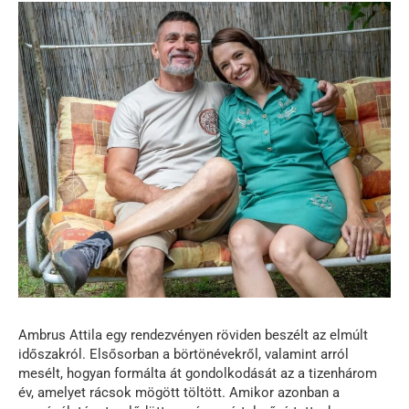
Ambrus Attila egy rendezvényen röviden beszélt az elmúlt
időszakról. Elsősorban a börtönévekről, valamint arról
mesélt, hogyan formálta át gondolkodását az a tizenhárom
év, amelyet rácsok mögött töltött. Amikor azonban a