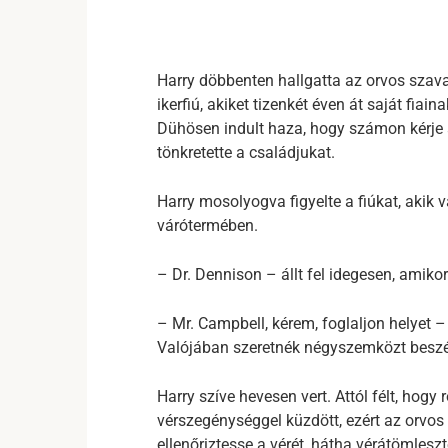
Harry döbbenten hallgatta az orvos szavai
ikerfiú, akiket tizenkét éven át saját fiai
Dühösen indult haza, hogy számon kérje a
tönkretette a családjukat.
Harry mosolyogva figyelte a fiúkat, akik
várótermében.
– Dr. Dennison – állt fel idegesen, amikor
– Mr. Campbell, kérem, foglaljon helyet 
Valójában szeretnék négyszemközt beszéln
Harry szíve hevesen vert. Attól félt, hogy 
vérszegénységgel küzdött, ezért az orvos 
ellenőriztesse a vérét, hátha vérátömlesz