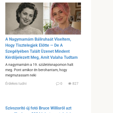
A Nagymamám Báliruhaát Viseltem,
Hogy Tisztelegjek Előtte — De A
Szegélyében Talált Üzenet Mindent
Kérdőjelezett Meg, Amit Valaha Tudtam
A nagymamám a 19. születésnapomon halt
meg. Pont amikor én berohantam, hogy
megmutassam neki
Érdekes tudni
0
827
Szívszorító új fotó Bruce Willisről azt