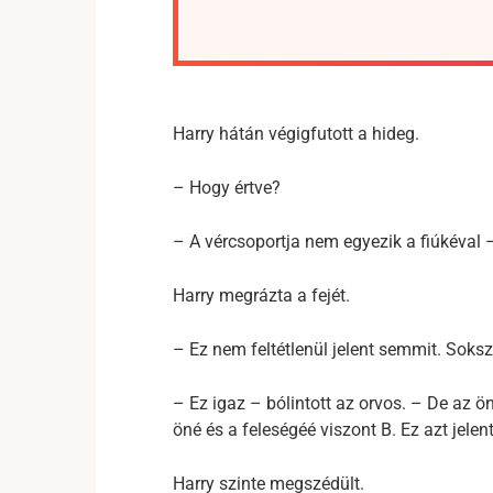
Harry hátán végigfutott a hideg.
– Hogy értve?
– A vércsoportja nem egyezik a fiúkéval
Harry megrázta a fejét.
– Ez nem feltétlenül jelent semmit. Soksz
– Ez igaz – bólintott az orvos. – De az ö
öné és a feleségéé viszont B. Ez azt jelen
Harry szinte megszédült.