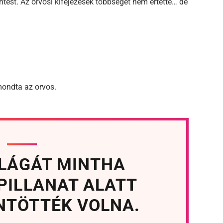
ntést. Az orvosi kifejezések többségét nem értette… de
mondta az orvos.
ILÁGÁT MINTHA
PILLANAT ALATT
NTÖTTÉK VOLNA.