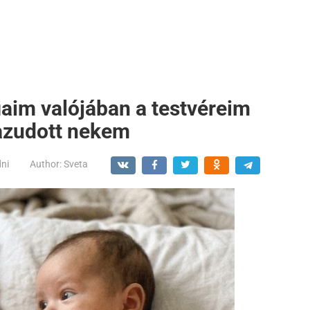
fiaim valójában a testvéreim
azudott nekem
dni
Author:
Sveta