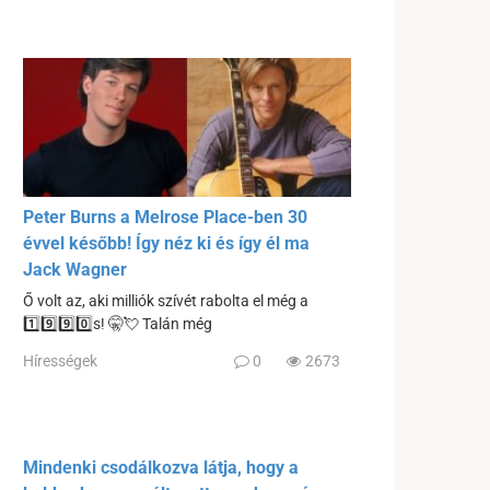
Peter Burns a Melrose Place-ben 30
évvel később! Így néz ki és így él ma
Jack Wagner
Ő volt az, aki milliók szívét rabolta el még a
1️⃣9️⃣9️⃣0️⃣s! 🤫💘 Talán még
Hírességek
0
2673
Mindenki csodálkozva látja, hogy a