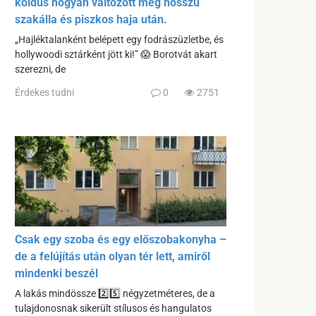
koldus hogyan változott meg hosszú
szakálla és piszkos haja után.
„Hajléktalanként belépett egy fodrászüzletbe, és
hollywoodi sztárként jött ki!” 😱 Borotvát akart
szerezni, de
Érdekes tudni
0
2751
Csak egy szoba és egy előszobakonyha –
de a felújítás után olyan tér lett, amiről
mindenki beszél
A lakás mindössze 2️⃣5️⃣ négyzetméteres, de a
tulajdonosnak sikerült stílusos és hangulatos