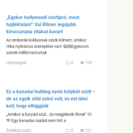
„Egykor hollywoodi szívtipró, most
hajléktalan!” Val Kilmer legújabb
kiruccanása vitákat kavart
Az emberek koldusnak nézik Kilmert, amikor
ritka nyilvános szereplése van! 😬😱Egykoron
szívek milliói tartoztak
Hírességek
0
733
Ez a kanadai bulldog nyolc kölyköt szült –
de az egyik zöld színű volt, és ezt látni
kell, hogy elhiggyük
„Amikor a kutyád szül… és megjelenik Shrek” 🐶
💚 Egy kanadai család nem hitt a
Érdekes tudni
0
221