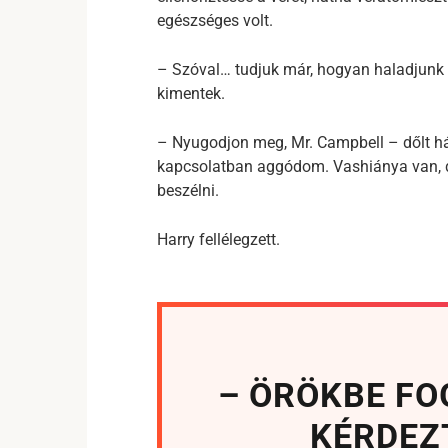
egészséges volt.
– Szóval… tudjuk már, hogyan haladjunk t
kimentek.
– Nyugodjon meg, Mr. Campbell – dőlt há
kapcsolatban aggódom. Vashiánya van, de
beszélni.
Harry fellélegzett.
– ÖRÖKBE FO
KÉRDEZ