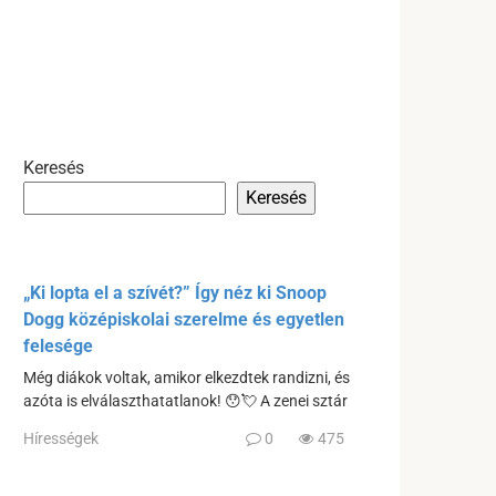
Keresés
Keresés
„Ki lopta el a szívét?” Így néz ki Snoop
Dogg középiskolai szerelme és egyetlen
felesége
Még diákok voltak, amikor elkezdtek randizni, és
azóta is elválaszthatatlanok! 😯💘 A zenei sztár
Hírességek
0
475