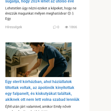
sugallja, hogy 2024 lehet az utolsó éve
Lehetetlen úgy nézni ezeket a képeket, hogy ne
érezzük magunkat mélyen meghatódva! 😔💧
Egy
Hírességek
0
1866
Egy steril kórházban, ahol háziállatok
tiltottak voltak, az ápolónők kinyitottak
egy falpanelt, és kiskutyákat találtak,
akiknek ott nem lett volna szabad lenniük
Éjfél után járt valamivel, amikor Emily nővér