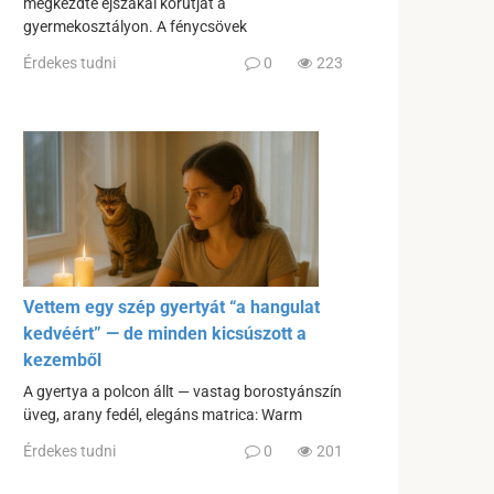
megkezdte éjszakai körútját a
gyermekosztályon. A fénycsövek
Érdekes tudni
0
223
Vettem egy szép gyertyát “a hangulat
kedvéért” — de minden kicsúszott a
kezemből
A gyertya a polcon állt — vastag borostyánszín
üveg, arany fedél, elegáns matrica: Warm
Érdekes tudni
0
201