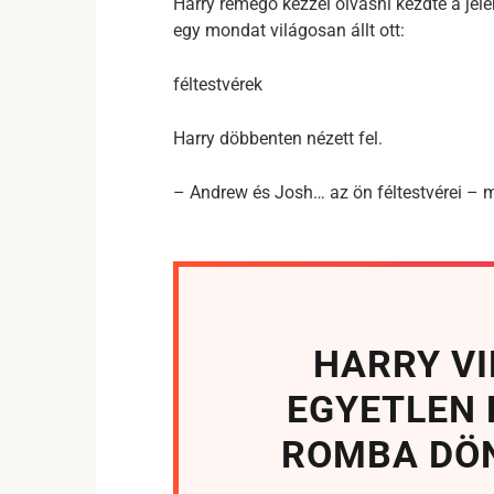
Harry remegő kézzel olvasni kezdte a jele
egy mondat világosan állt ott:
féltestvérek
Harry döbbenten nézett fel.
– Andrew és Josh… az ön féltestvérei – 
HARRY V
EGYETLEN 
ROMBA DÖ