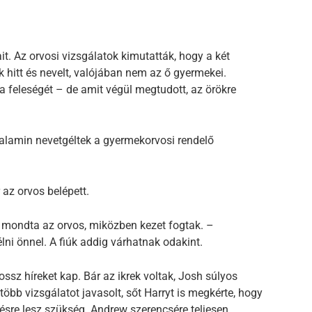
t. Az orvosi vizsgálatok kimutatták, hogy a két
nak hitt és nevelt, valójában nem az ő gyermekei.
 feleségét – de amit végül megtudott, az örökre
 valamin nevetgéltek a gyermekorvosi rendelő
 az orvos belépett.
– mondta az orvos, miközben kezet fogtak. –
i önnel. A fiúk addig várhatnak odakint.
rossz híreket kap. Bár az ikrek voltak, Josh súlyos
több vizsgálatot javasolt, sőt Harryt is megkérte, hogy
tésre lesz szükség. Andrew szerencsére teljesen