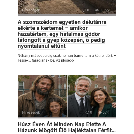
Hírességek
0
3 355
A szomszédom egyetlen délutánra
elkérte a kertemet – amikor
hazatértem, egy hatalmas gödör
tátongott a gyep közepén, ő pedig
nyomtalanul eltűnt
Néhány másodpercig csak némán bámultam a két rendőrt. –
Tessék… fáradjanak be. Az idősebb
Hírességek
0
574
Húsz Éven Át Minden Nap Etette A
Házunk Mögött Élő Hajléktalan Férfit…