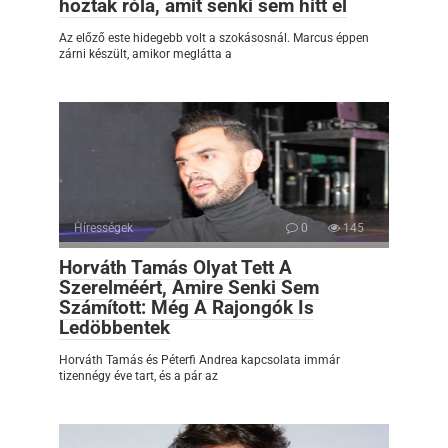
hoztak róla, amit senki sem hitt el
Az előző este hidegebb volt a szokásosnál. Marcus éppen
zárni készült, amikor meglátta a
Hírességek
0
145
Horváth Tamás Olyat Tett A
Szerelméért, Amire Senki Sem
Számított: Még A Rajongók Is
Ledöbbentek
Horváth Tamás és Péterfi Andrea kapcsolata immár
tizennégy éve tart, és a pár az