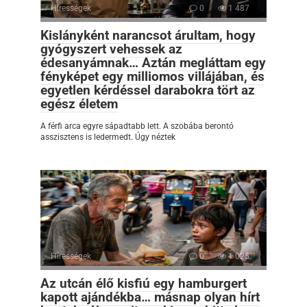
Hírességek
0
1 487
Kislányként narancsot árultam, hogy
gyógyszert vehessek az
édesanyámnak… Aztán megláttam egy
fényképet egy milliomos villájában, és
egyetlen kérdéssel darabokra tört az
egész életem
A férfi arca egyre sápadtabb lett. A szobába berontó
asszisztens is ledermedt. Úgy néztek
Hírességek
0
1 025
Az utcán élő kisfiú egy hamburgert
kapott ajándékba… másnap olyan hírt