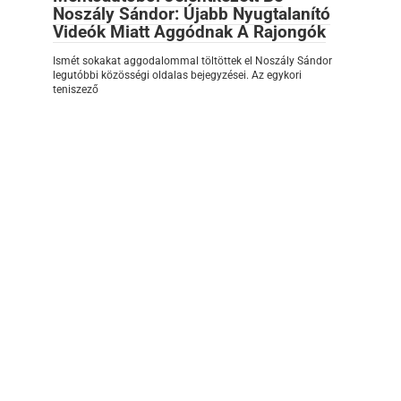
Noszály Sándor: Újabb Nyugtalanító
Videók Miatt Aggódnak A Rajongók
Ismét sokakat aggodalommal töltöttek el Noszály Sándor
legutóbbi közösségi oldalas bejegyzései. Az egykori
teniszező