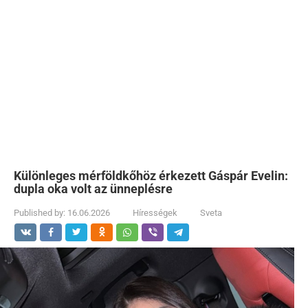
Különleges mérföldkőhöz érkezett Gáspár Evelin:
dupla oka volt az ünneplésre
Published by:
16.06.2026
Hírességek
Sveta