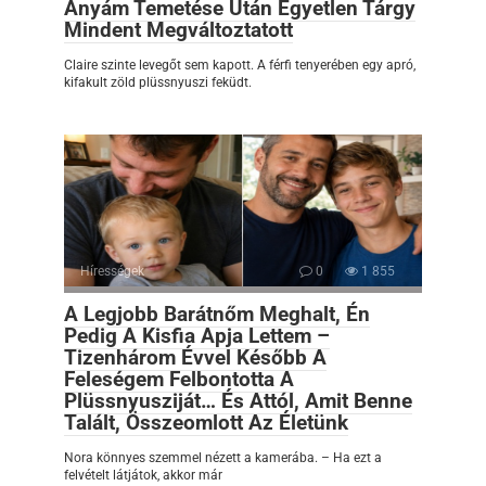
Anyám Temetése Után Egyetlen Tárgy
Mindent Megváltoztatott
Claire szinte levegőt sem kapott. A férfi tenyerében egy apró,
kifakult zöld plüssnyuszi feküdt.
Hírességek
0
1 855
A Legjobb Barátnőm Meghalt, Én
Pedig A Kisfia Apja Lettem –
Tizenhárom Évvel Később A
Feleségem Felbontotta A
Plüssnyusziját… És Attól, Amit Benne
Talált, Összeomlott Az Életünk
Nora könnyes szemmel nézett a kamerába. – Ha ezt a
felvételt látjátok, akkor már