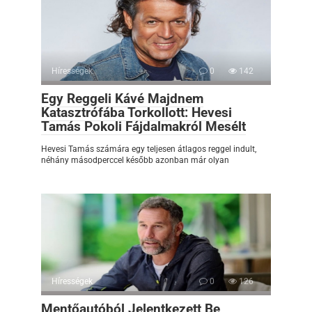
Hírességek
0
142
Egy Reggeli Kávé Majdnem
Katasztrófába Torkollott: Hevesi
Tamás Pokoli Fájdalmakról Mesélt
Hevesi Tamás számára egy teljesen átlagos reggel indult,
néhány másodperccel később azonban már olyan
Hírességek
0
126
Mentőautóból Jelentkezett Be