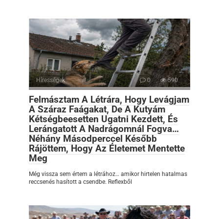
Hírességek
0
590
Felmásztam A Létrára, Hogy Levágjam
A Száraz Faágakat, De A Kutyám
Kétségbeesetten Ugatni Kezdett, És
Lerángatott A Nadrágomnál Fogva…
Néhány Másodperccel Később
Rájöttem, Hogy Az Életemet Mentette
Meg
Még vissza sem értem a létrához… amikor hirtelen hatalmas
reccsenés hasított a csendbe. Reflexből