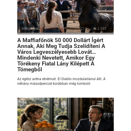
Hírességek
0
2 232
A Maffiafőnök 50 000 Dollárt Ígért
Annak, Aki Meg Tudja Szelídíteni A
Város Legveszélyesebb Lovát…
Mindenki Nevetett, Amikor Egy
Törékeny Fiatal Lány Kilépett A
Tömegből
Az egész aréna elnémult. El Diablo mozdulatlanul állt. A
néhány másodperccel korábban még tomboló