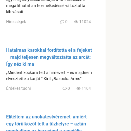
megállíthatatlan felemelkedéssé változtatta
kihívásait
Hírességek
0
11024
Hatalmas karokkal fordította el a fejeket
– majd teljesen megváltoztatta az arcát:
Így néz ki ma
„Mindent kockára tett a hírnévért – és majdnem
elvesztette a karját.” Kirill „Bazooka Arms”
Érdekes tudni
0
1104
Elítéltem az unokatestvéremet, amiért
egy törülközőt tett a tűzhelyre – aztán
megtudtam az igazságot a zseniális