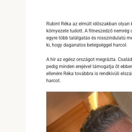
Rubint Réka az elmúlt időszakban olyan 
környezete tudott. A fitneszedző nemrég d
egyre több találgatás és rosszindulatú m
ki, hogy daganatos betegséggel harcol.
A hír az egész országot megrázta. Családja
pedig minden erejével támogatja őt ebbe
ellenére Réka továbbra is rendkívüli elsz
harcot.