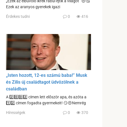
„Ezek az elbűvölő ikrek rabul ejtik a világot” 😍🥰
Ezek az aranyos gyerekek igazi
Érdekes tudni
0
416
„Isten hozott, 12-es számú baba!” Musk
és Zilis új családtagot üdvözölnek a
családban
A 2️⃣0️⃣0️⃣2️⃣ címen lett először apa, és azóta a
1️⃣2️⃣ címen fogadta gyermekeit! 😏😍Nemrég
Hírességek
0
370