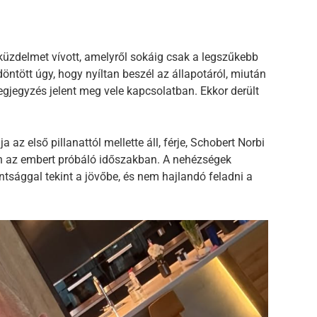
küzdelmet vívott, amelyről sokáig csak a legszűkebb
öntött úgy, hogy nyíltan beszél az állapotáról, miután
egjegyzés jelent meg vele kapcsolatban. Ekkor derült
 az első pillanattól mellette áll, férje, Schobert Norbi
n az embert próbáló időszakban. A nehézségek
ántsággal tekint a jövőbe, és nem hajlandó feladni a