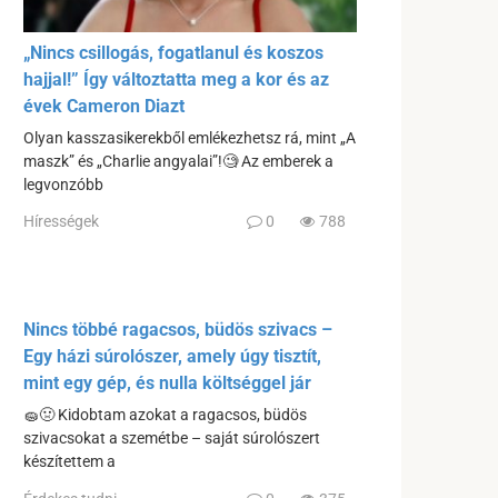
„Nincs csillogás, fogatlanul és koszos
hajjal!” Így változtatta meg a kor és az
évek Cameron Diazt
Olyan kasszasikerekből emlékezhetsz rá, mint „A
maszk” és „Charlie angyalai”!🧐 Az emberek a
legvonzóbb
Hírességek
0
788
Nincs többé ragacsos, büdös szivacs –
Egy házi súrolószer, amely úgy tisztít,
mint egy gép, és nulla költséggel jár
🧽🤢 Kidobtam azokat a ragacsos, büdös
szivacsokat a szemétbe – saját súrolószert
készítettem a