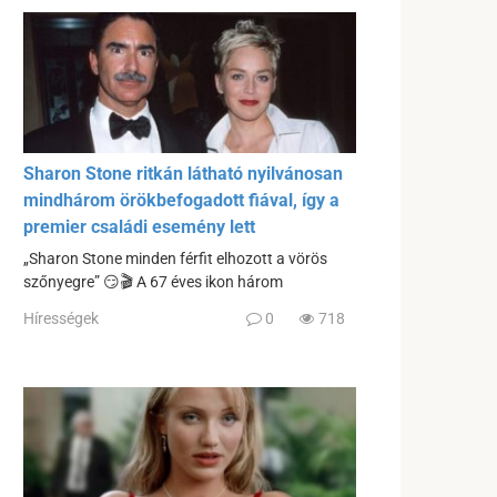
Sharon Stone ritkán látható nyilvánosan
mindhárom örökbefogadott fiával, így a
premier családi esemény lett
„Sharon Stone minden férfit elhozott a vörös
szőnyegre” 😏🎬 A 67 éves ikon három
Hírességek
0
718