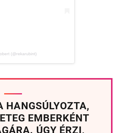
obert (@rekarubint)
A HANGSÚLYOZTA,
BETEG EMBERKÉNT
GÁRA. ÚGY ÉRZI,