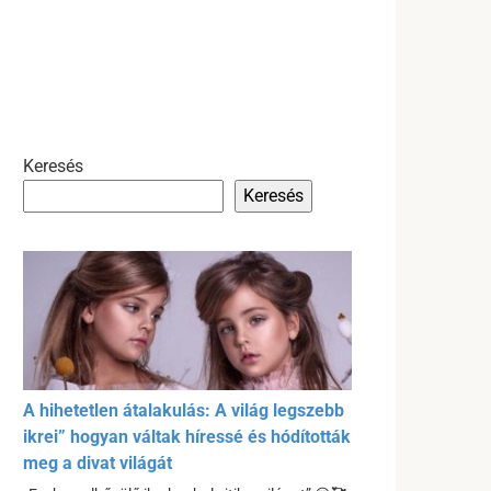
Keresés
Keresés
A hihetetlen átalakulás: A világ legszebb
ikrei” hogyan váltak híressé és hódították
meg a divat világát