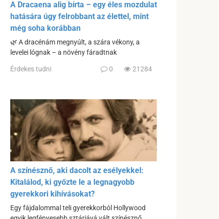
A Dracaena alig bírta – egy éles mozdulat
hatására úgy felrobbant az élettel, mint
még soha korábban
🌿 A dracénám megnyúlt, a szára vékony, a
levelei lógnak – a növény fáradtnak
Érdekes tudni
0
21284
A színésznő, aki dacolt az esélyekkel:
Kitalálod, ki győzte le a legnagyobb
gyerekkori kihívásokat?
Egy fájdalommal teli gyerekkorból Hollywood
egyik legfényesebb sztárjává vált színésznő