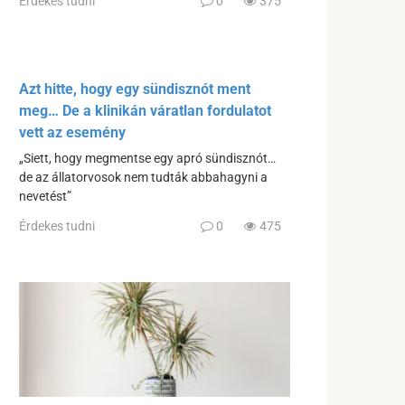
Érdekes tudni
0
375
Azt hitte, hogy egy sündisznót ment
meg… De a klinikán váratlan fordulatot
vett az esemény
„Siett, hogy megmentse egy apró sündisznót…
de az állatorvosok nem tudták abbahagyni a
nevetést”
Érdekes tudni
0
475