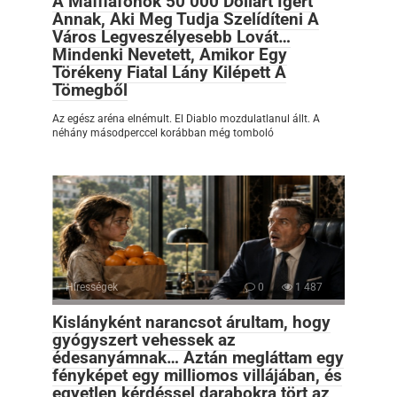
A Maffiafőnök 50 000 Dollárt Ígért
Annak, Aki Meg Tudja Szelídíteni A
Város Legveszélyesebb Lovát…
Mindenki Nevetett, Amikor Egy
Törékeny Fiatal Lány Kilépett A
Tömegből
Az egész aréna elnémult. El Diablo mozdulatlanul állt. A
néhány másodperccel korábban még tomboló
Hírességek
0
1 487
Kislányként narancsot árultam, hogy
gyógyszert vehessek az
édesanyámnak… Aztán megláttam egy
fényképet egy milliomos villájában, és
egyetlen kérdéssel darabokra tört az