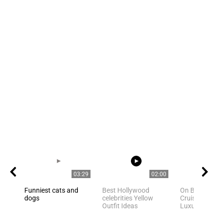
03:29
02:00
Funniest cats and
Best Hollywood
On Board Cel
dogs
celebrities Yellow
Cruises Mos
Outfit Ideas
Luxurious Cr