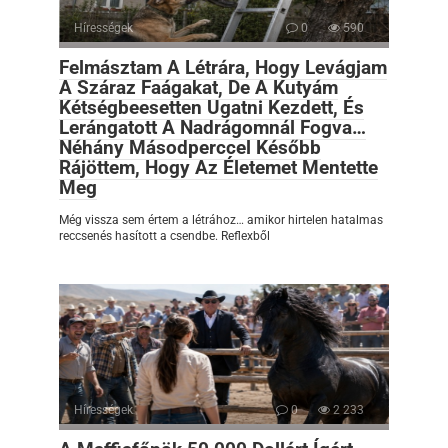
Hírességek
0
590
Felmásztam A Létrára, Hogy Levágjam
A Száraz Faágakat, De A Kutyám
Kétségbeesetten Ugatni Kezdett, És
Lerángatott A Nadrágomnál Fogva…
Néhány Másodperccel Később
Rájöttem, Hogy Az Életemet Mentette
Meg
Még vissza sem értem a létrához… amikor hirtelen hatalmas
reccsenés hasított a csendbe. Reflexből
Hírességek
0
2 233