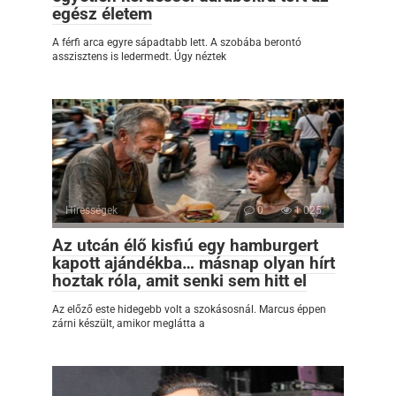
egész életem
A férfi arca egyre sápadtabb lett. A szobába berontó
asszisztens is ledermedt. Úgy néztek
Hírességek
0
1 025
Az utcán élő kisfiú egy hamburgert
kapott ajándékba… másnap olyan hírt
hoztak róla, amit senki sem hitt el
Az előző este hidegebb volt a szokásosnál. Marcus éppen
zárni készült, amikor meglátta a