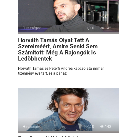
Hírességek
0
145
Horváth Tamás Olyat Tett A
Szerelméért, Amire Senki Sem
Számított: Még A Rajongók Is
Ledöbbentek
Horváth Tamás és Péterfi Andrea kapcsolata immár
tizennégy éve tart, és a pár az
Hírességek
0
142