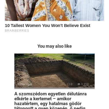
You may also like
Hírességek
0
3 359
A szomszédom egyetlen délutánra
elkérte a kertemet – amikor
hazatértem, egy hatalmas gödör
tátongott a gyep közepén, ő pedig