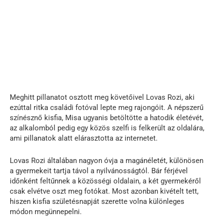
Meghitt pillanatot osztott meg követőivel Lovas Rozi, aki
ezúttal ritka családi fotóval lepte meg rajongóit. A népszerű
színésznő kisfia, Misa ugyanis betöltötte a hatodik életévét,
az alkalomból pedig egy közös szelfi is felkerült az oldalára,
ami pillanatok alatt elárasztotta az internetet.
Lovas Rozi általában nagyon óvja a magánéletét, különösen
a gyermekeit tartja távol a nyilvánosságtól. Bár férjével
időnként feltűnnek a közösségi oldalain, a két gyermekéről
csak elvétve oszt meg fotókat. Most azonban kivételt tett,
hiszen kisfia születésnapját szerette volna különleges
módon megünnepelni.