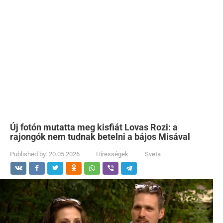
Új fotón mutatta meg kisfiát Lovas Rozi: a
rajongók nem tudnak betelni a bájos Misával
Published by:
20.05.2026
Hírességek
Sveta