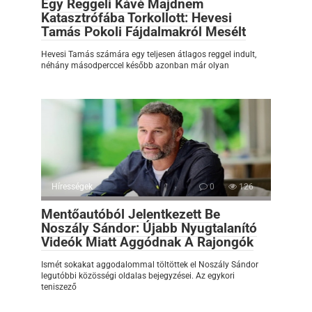
Egy Reggeli Kávé Majdnem
Katasztrófába Torkollott: Hevesi
Tamás Pokoli Fájdalmakról Mesélt
Hevesi Tamás számára egy teljesen átlagos reggel indult,
néhány másodperccel később azonban már olyan
Hírességek
0
126
Mentőautóból Jelentkezett Be
Noszály Sándor: Újabb Nyugtalanító
Videók Miatt Aggódnak A Rajongók
Ismét sokakat aggodalommal töltöttek el Noszály Sándor
legutóbbi közösségi oldalas bejegyzései. Az egykori
teniszező