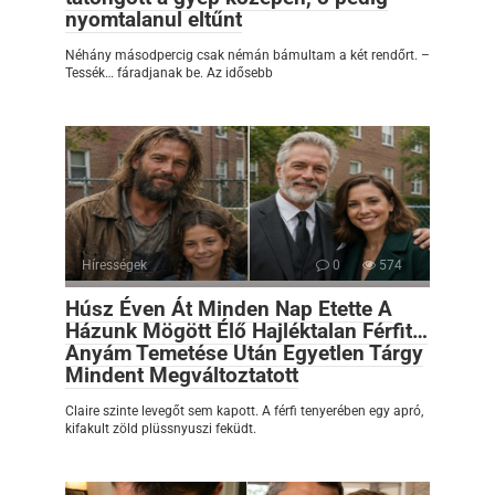
nyomtalanul eltűnt
Néhány másodpercig csak némán bámultam a két rendőrt. –
Tessék… fáradjanak be. Az idősebb
Hírességek
0
574
Húsz Éven Át Minden Nap Etette A
Házunk Mögött Élő Hajléktalan Férfit…
Anyám Temetése Után Egyetlen Tárgy
Mindent Megváltoztatott
Claire szinte levegőt sem kapott. A férfi tenyerében egy apró,
kifakult zöld plüssnyuszi feküdt.