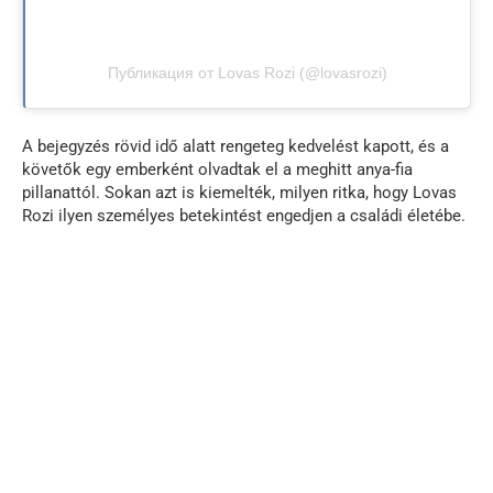
Публикация от Lovas Rozi (@lovasrozi)
A bejegyzés rövid idő alatt rengeteg kedvelést kapott, és a
követők egy emberként olvadtak el a meghitt anya-fia
pillanattól. Sokan azt is kiemelték, milyen ritka, hogy Lovas
Rozi ilyen személyes betekintést engedjen a családi életébe.