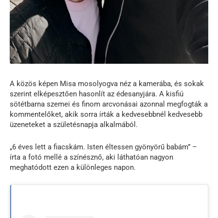
A közös képen Misa mosolyogva néz a kamerába, és sokak
szerint elképesztően hasonlít az édesanyjára. A kisfiú
sötétbarna szemei és finom arcvonásai azonnal megfogták a
kommentelőket, akik sorra írták a kedvesebb­nél kedvesebb
üzeneteket a születésnapja alkalmából.
„6 éves lett a fiacskám. Isten éltessen gyönyörű babám” –
írta a fotó mellé a színésznő, aki láthatóan nagyon
meghatódott ezen a különleges napon.