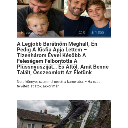
Hírességek
0
1 855
A Legjobb Barátnőm Meghalt, Én
Pedig A Kisfia Apja Lettem –
Tizenhárom Évvel Később A
Feleségem Felbontotta A
Plüssnyusziját… És Attól, Amit Benne
Talált, Összeomlott Az Életünk
Nora könnyes szemmel nézett a kamerába. – Ha ezt a
felvételt látjátok, akkor már