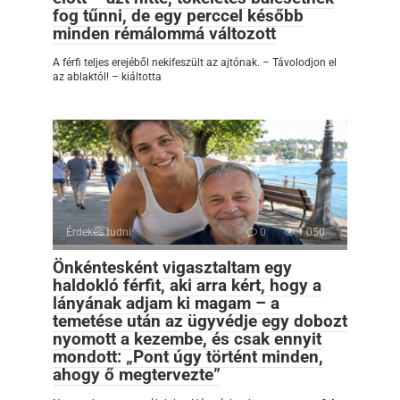
fog tűnni, de egy perccel később
minden rémálommá változott
A férfi teljes erejéből nekifeszült az ajtónak. – Távolodjon el
az ablaktól! – kiáltotta
Érdekes tudni
0
1 050
Önkéntesként vigasztaltam egy
haldokló férfit, aki arra kért, hogy a
lányának adjam ki magam – a
temetése után az ügyvédje egy dobozt
nyomott a kezembe, és csak ennyit
mondott: „Pont úgy történt minden,
ahogy ő megtervezte”