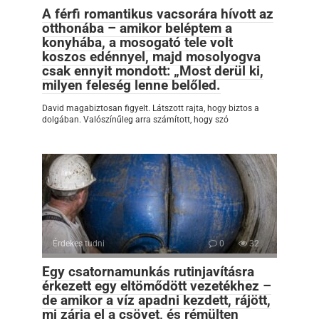
A férfi romantikus vacsorára hívott az
otthonába – amikor beléptem a
konyhába, a mosogató tele volt
koszos edénnyel, majd mosolyogva
csak ennyit mondott: „Most derül ki,
milyen feleség lenne belőled.
David magabiztosan figyelt. Látszott rajta, hogy biztos a
dolgában. Valószínűleg arra számított, hogy szó
Érdekes tudni
0
32
Egy csatornamunkás rutinjavításra
érkezett egy eltömődött vezetékhez –
de amikor a víz apadni kezdett, rájött,
mi zárja el a csövet, és rémülten