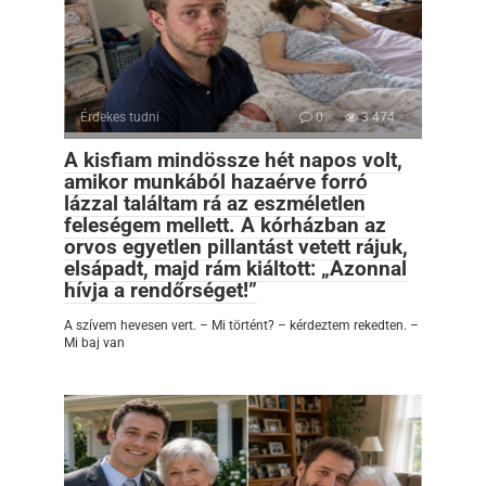
Érdekes tudni
0
3 474
A kisfiam mindössze hét napos volt,
amikor munkából hazaérve forró
lázzal találtam rá az eszméletlen
feleségem mellett. A kórházban az
orvos egyetlen pillantást vetett rájuk,
elsápadt, majd rám kiáltott: „Azonnal
hívja a rendőrséget!”
A szívem hevesen vert. – Mi történt? – kérdeztem rekedten. –
Mi baj van