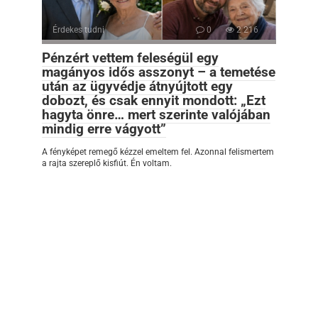
Érdekes tudni
0
2 216
Pénzért vettem feleségül egy
magányos idős asszonyt – a temetése
után az ügyvédje átnyújtott egy
dobozt, és csak ennyit mondott: „Ezt
hagyta önre… mert szerinte valójában
mindig erre vágyott”
A fényképet remegő kézzel emeltem fel. Azonnal felismertem
a rajta szereplő kisfiút. Én voltam.