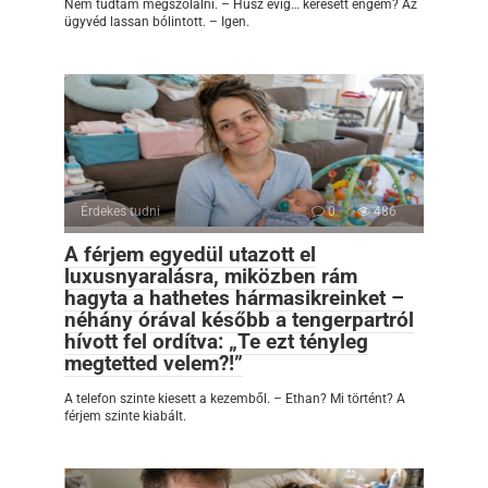
Nem tudtam megszólalni. – Húsz évig… keresett engem? Az
ügyvéd lassan bólintott. – Igen.
Érdekes tudni
0
486
A férjem egyedül utazott el
luxusnyaralásra, miközben rám
hagyta a hathetes hármasikreinket –
néhány órával később a tengerpartról
hívott fel ordítva: „Te ezt tényleg
megtetted velem?!”
A telefon szinte kiesett a kezemből. – Ethan? Mi történt? A
férjem szinte kiabált.