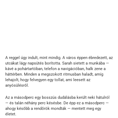
A reggel úgy indult, mint mindig. A város éppen ébredezett, az
utcákat lágy napsütés borította. Sarah sietett a munkába —
kávé a pohártartóban, telefon a navigációban, halk zene a
háttérben. Minden a megszokott ritmusban haladt, amíg
lehajolt, hogy felvegyen egy tollat, ami leesett az
anyósülésről.
Az a másodperc egy bosszús dudálásba került neki hátulról
— és talán néhány perc késésbe. De épp ez a másodperc —
ahogy később a rendőrök mondták — mentett meg egy
életet.