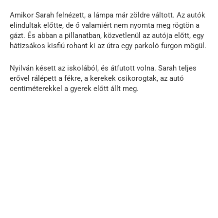
Amikor Sarah felnézett, a lámpa már zöldre váltott. Az autók
elindultak előtte, de ő valamiért nem nyomta meg rögtön a
gázt. És abban a pillanatban, közvetlenül az autója előtt, egy
hátizsákos kisfiú rohant ki az útra egy parkoló furgon mögül.
Nyilván késett az iskolából, és átfutott volna. Sarah teljes
erővel rálépett a fékre, a kerekek csikorogtak, az autó
centiméterekkel a gyerek előtt állt meg.