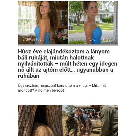
Érdekes tudni
0
23
Húsz éve elajándékoztam a lányom
báli ruháját, miután halottnak
nyilvánították – múlt héten egy idegen
nő állt az ajtóm előtt… ugyanabban a
ruhában
Úgy éreztem, megszűnt körülöttem a világ. – Mit… mit
mondott? A nő mély levegőt