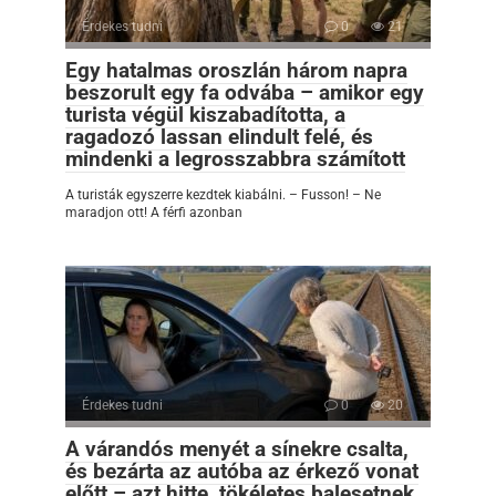
Érdekes tudni
0
21
Egy hatalmas oroszlán három napra
beszorult egy fa odvába – amikor egy
turista végül kiszabadította, a
ragadozó lassan elindult felé, és
mindenki a legrosszabbra számított
A turisták egyszerre kezdtek kiabálni. – Fusson! – Ne
maradjon ott! A férfi azonban
Érdekes tudni
0
20
A várandós menyét a sínekre csalta,
és bezárta az autóba az érkező vonat
előtt – azt hitte, tökéletes balesetnek