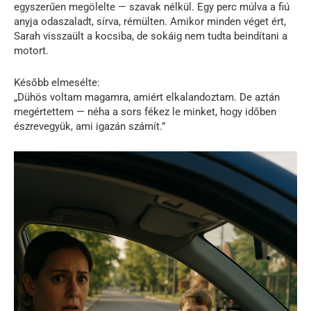
egyszerűen megölelte — szavak nélkül. Egy perc múlva a fiú
anyja odaszaladt, sírva, rémülten. Amikor minden véget ért,
Sarah visszaült a kocsiba, de sokáig nem tudta beindítani a
motort.
Később elmesélte:
„Dühös voltam magamra, amiért elkalandoztam. De aztán
megértettem — néha a sors fékez le minket, hogy időben
észrevegyük, ami igazán számít.”