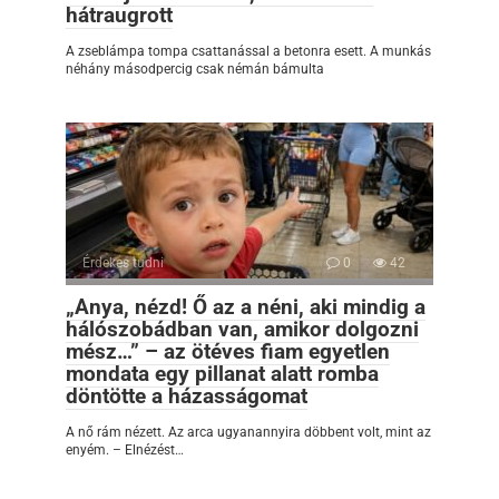
hátraugrott
A zseblámpa tompa csattanással a betonra esett. A munkás
néhány másodpercig csak némán bámulta
Érdekes tudni
0
42
„Anya, nézd! Ő az a néni, aki mindig a
hálószobádban van, amikor dolgozni
mész…” – az ötéves fiam egyetlen
mondata egy pillanat alatt romba
döntötte a házasságomat
A nő rám nézett. Az arca ugyanannyira döbbent volt, mint az
enyém. – Elnézést…