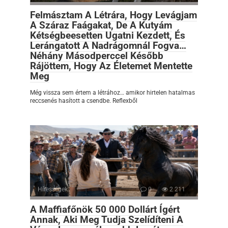
Felmásztam A Létrára, Hogy Levágjam
A Száraz Faágakat, De A Kutyám
Kétségbeesetten Ugatni Kezdett, És
Lerángatott A Nadrágomnál Fogva…
Néhány Másodperccel Később
Rájöttem, Hogy Az Életemet Mentette
Meg
Még vissza sem értem a létrához… amikor hirtelen hatalmas
reccsenés hasított a csendbe. Reflexből
Hírességek
0
2 211
A Maffiafőnök 50 000 Dollárt Ígért
Annak, Aki Meg Tudja Szelídíteni A