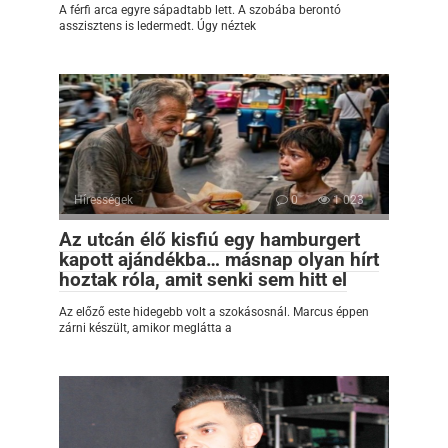
A férfi arca egyre sápadtabb lett. A szobába berontó
asszisztens is ledermedt. Úgy néztek
Hírességek
0
1 023
Az utcán élő kisfiú egy hamburgert
kapott ajándékba… másnap olyan hírt
hoztak róla, amit senki sem hitt el
Az előző este hidegebb volt a szokásosnál. Marcus éppen
zárni készült, amikor meglátta a