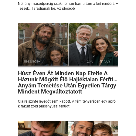
Néhány másodpercig csak némán bámultam a két rendőrt. –
Tessék… fáradjanak be. Az idősebb
Hírességek
0
569
Húsz Éven Át Minden Nap Etette A
Házunk Mögött Élő Hajléktalan Férfit…
Anyám Temetése Után Egyetlen Tárgy
Mindent Megváltoztatott
Claire szinte levegőt sem kapott. A férfi tenyerében egy apró,
kifakult zöld plüssnyuszi feküdt.