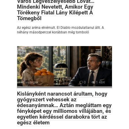
Város Legveszélyesebb Lovát…
Mindenki Nevetett, Amikor Egy
Törékeny Fiatal Lány Kilépett A
Tömegből
Az egész aréna elnémult. El Diablo mozdulatlanul állt. A
néhány másodperccel korábban még tomboló
Hírességek
0
1 484
Kislányként narancsot árultam, hogy
gyógyszert vehessek az
édesanyámnak… Aztán megláttam egy
fényképet egy milliomos villájában, és
egyetlen kérdéssel darabokra tört az
egész életem