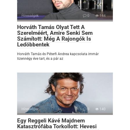
Hírességek
0
144
Horváth Tamás Olyat Tett A
Szerelméért, Amire Senki Sem
Számított: Még A Rajongók Is
Ledöbbentek
Horváth Tamás és Péterfi Andrea kapcsolata immár
tizennégy éve tart, és a pár az
Hírességek
0
140
Egy Reggeli Kávé Majdnem
Katasztrófába Torkollott: Hevesi