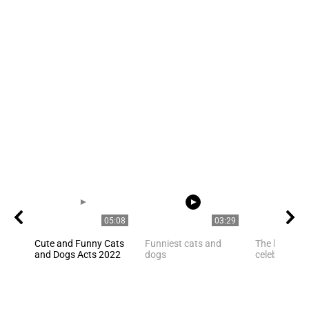
05:08
03:29
Cute and Funny Cats
Funniest cats and
The best pho
and Dogs Acts 2022
dogs
celebrities