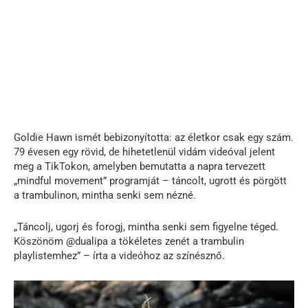
Goldie Hawn ismét bebizonyította: az életkor csak egy szám.
79 évesen egy rövid, de hihetetlenül vidám videóval jelent
meg a TikTokon, amelyben bemutatta a napra tervezett
„mindful movement” programját – táncolt, ugrott és pörgött
a trambulinon, mintha senki sem nézné.
„Táncolj, ugorj és forogj, mintha senki sem figyelne téged.
Köszönöm @dualipa a tökéletes zenét a trambulin
playlistemhez” – írta a videóhoz az színésznő.