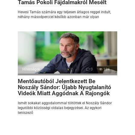
Tamás Pokoli Fájdalmakról Mesélt
Hevesi Tamás számára egy teljesen átlagos reggel indult,
néhány másodperccel később azonban már olyan
Hírességek
0
124
Mentőautóból Jelentkezett Be
Noszály Sándor: Újabb Nyugtalanító
Videók Miatt Aggódnak A Rajongók
Ismét sokakat aggodalommal töltöttek el Noszály Sándor
legutóbbi közösségi oldalas bejegyzései. Az egykori
teniszező