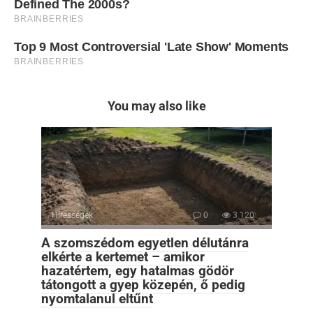
You may also like
Hírességek
0
3 120
A szomszédom egyetlen délutánra
elkérte a kertemet – amikor
hazatértem, egy hatalmas gödör
tátongott a gyep közepén, ő pedig
nyomtalanul eltűnt