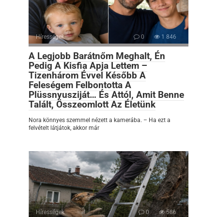
Hírességek
0
1 846
A Legjobb Barátnőm Meghalt, Én
Pedig A Kisfia Apja Lettem –
Tizenhárom Évvel Később A
Feleségem Felbontotta A
Plüssnyusziját… És Attól, Amit Benne
Talált, Összeomlott Az Életünk
Nora könnyes szemmel nézett a kamerába. – Ha ezt a
felvételt látjátok, akkor már
Hírességek
0
586