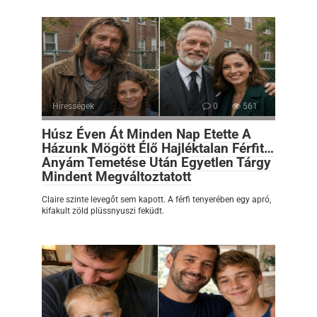
Hírességek
0
561
Húsz Éven Át Minden Nap Etette A
Házunk Mögött Élő Hajléktalan Férfit…
Anyám Temetése Után Egyetlen Tárgy
Mindent Megváltoztatott
Claire szinte levegőt sem kapott. A férfi tenyerében egy apró,
kifakult zöld plüssnyuszi feküdt.