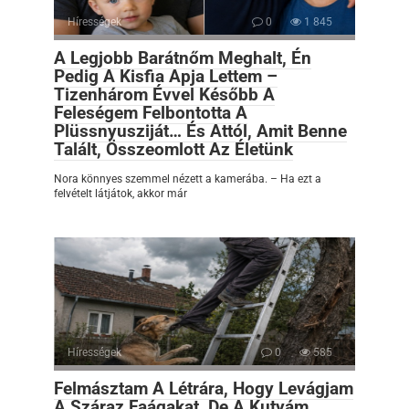
Hírességek
0
1 845
A Legjobb Barátnőm Meghalt, Én
Pedig A Kisfia Apja Lettem –
Tizenhárom Évvel Később A
Feleségem Felbontotta A
Plüssnyusziját… És Attól, Amit Benne
Talált, Összeomlott Az Életünk
Nora könnyes szemmel nézett a kamerába. – Ha ezt a
felvételt látjátok, akkor már
Hírességek
0
585
Felmásztam A Létrára, Hogy Levágjam
A Száraz Faágakat, De A Kutyám