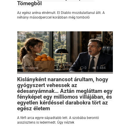
Tömegből
Az egész aréna elnémult. El Diablo mozdulatlanul állt. A
néhány másodperccel korábban még tomboló
Hírességek
0
1 484
Kislányként narancsot árultam, hogy
gyógyszert vehessek az
édesanyámnak… Aztán megláttam egy
fényképet egy milliomos villájában, és
egyetlen kérdéssel darabokra tört az
egész életem
A férfi arca egyre sápadtabb lett. A szobába berontó
asszisztens is ledermedt. Úgy néztek