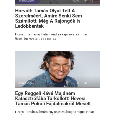
Hírességek
0
142
Horváth Tamás Olyat Tett A
Szerelméért, Amire Senki Sem
Számított: Még A Rajongók Is
Ledöbbentek
Horváth Tamás és Péterfi Andrea kapcsolata immár
tizennégy éve tart, és a pár az
Hírességek
0
138
Egy Reggeli Kávé Majdnem
Katasztrófába Torkollott: Hevesi
Tamás Pokoli Fájdalmakról Mesélt
Hevesi Tamás számára egy teljesen átlagos reggel indult,