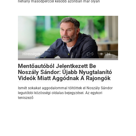
néhány másodperccel később azonban már olyan
Hírességek
0
124
Mentőautóból Jelentkezett Be
Noszály Sándor: Újabb Nyugtalanító
Videók Miatt Aggódnak A Rajongók
Ismét sokakat aggodalommal töltöttek el Noszály Sándor
legutóbbi közösségi oldalas bejegyzései. Az egykori
teniszező