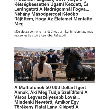
Kétségbeesetten Ugatni Kezdett, És
Lerángatott A Nadrágomnál Fogva…
Néhány Másodperccel Később
Rájöttem, Hogy Az Életemet Mentette
Meg
Még vissza sem értem a létrához… amikor hirtelen hatalmas
reccsenés hasított a csendbe. Reflexből
Hírességek
0
2 203
A Maffiafőnök 50 000 Dollárt Ígért
Annak, Aki Meg Tudja Szelídíteni A
Város Legveszélyesebb Lovát…
Mindenki Nevetett, Amikor Egy
Törékeny Fiatal Lány Kilépett A