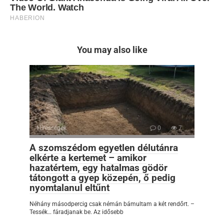
You may also like
Hírességek
0
7
A szomszédom egyetlen délutánra
elkérte a kertemet – amikor
hazatértem, egy hatalmas gödör
tátongott a gyep közepén, ő pedig
nyomtalanul eltűnt
Néhány másodpercig csak némán bámultam a két rendőrt. –
Tessék… fáradjanak be. Az idősebb