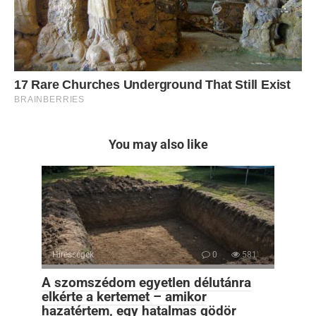
You may also like
Hírességek
0
581
A szomszédom egyetlen délutánra
elkérte a kertemet – amikor
hazatértem, egy hatalmas gödör