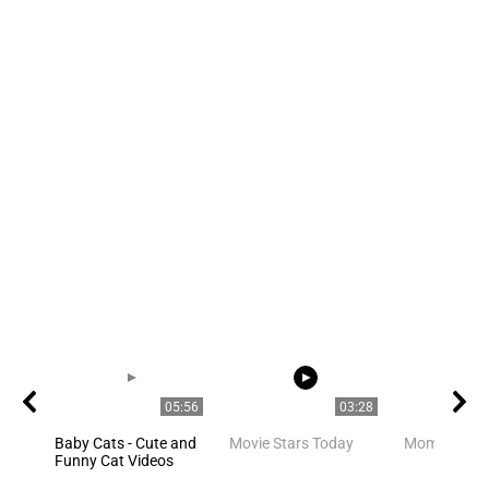
05:56
03:28
Baby Cats - Cute and
Movie Stars Today
Mom is mo
Funny Cat Videos