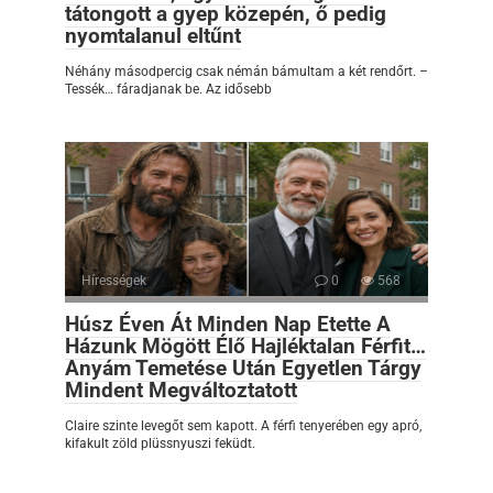
tátongott a gyep közepén, ő pedig
nyomtalanul eltűnt
Néhány másodpercig csak némán bámultam a két rendőrt. –
Tessék… fáradjanak be. Az idősebb
Hírességek
0
568
Húsz Éven Át Minden Nap Etette A
Házunk Mögött Élő Hajléktalan Férfit…
Anyám Temetése Után Egyetlen Tárgy
Mindent Megváltoztatott
Claire szinte levegőt sem kapott. A férfi tenyerében egy apró,
kifakult zöld plüssnyuszi feküdt.