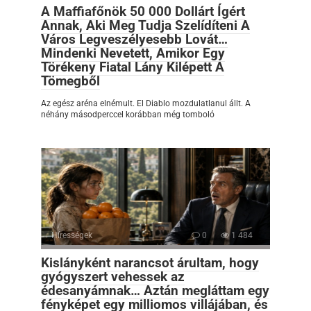
A Maffiafőnök 50 000 Dollárt Ígért
Annak, Aki Meg Tudja Szelídíteni A
Város Legveszélyesebb Lovát…
Mindenki Nevetett, Amikor Egy
Törékeny Fiatal Lány Kilépett A
Tömegből
Az egész aréna elnémult. El Diablo mozdulatlanul állt. A
néhány másodperccel korábban még tomboló
Hírességek
0
1 484
Kislányként narancsot árultam, hogy
gyógyszert vehessek az
édesanyámnak… Aztán megláttam egy
fényképet egy milliomos villájában, és