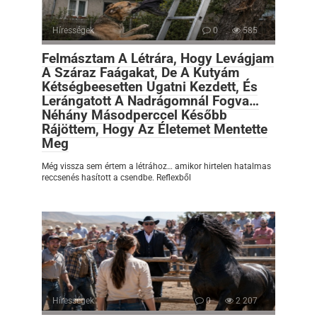
Hírességek
0
585
Felmásztam A Létrára, Hogy Levágjam
A Száraz Faágakat, De A Kutyám
Kétségbeesetten Ugatni Kezdett, És
Lerángatott A Nadrágomnál Fogva…
Néhány Másodperccel Később
Rájöttem, Hogy Az Életemet Mentette
Meg
Még vissza sem értem a létrához… amikor hirtelen hatalmas
reccsenés hasított a csendbe. Reflexből
Hírességek
0
2 207