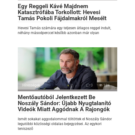
Egy Reggeli Kávé Majdnem
Katasztrófába Torkollott: Hevesi
Tamás Pokoli Fájdalmakról Mesélt
Hevesi Tamás számára egy teljesen átlagos reggel indult,
néhány másodperccel később azonban már olyan
Hírességek
0
124
Mentőautóból Jelentkezett Be
Noszály Sándor: Újabb Nyugtalanító
Videók Miatt Aggódnak A Rajongók
Ismét sokakat aggodalommal töltöttek el Noszály Sándor
legutóbbi közösségi oldalas bejegyzései. Az egykori
teniszező