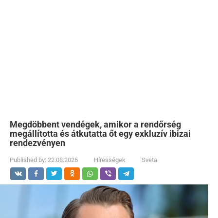
Megdöbbent vendégek, amikor a rendőrség
megállította és átkutatta őt egy exkluzív ibizai
rendezvényen
Published by:
22.08.2025
Hírességek
Sveta