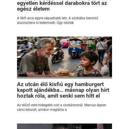
egyetlen kérdéssel darabokra tört az
egész életem
A férfi arca egyre sápadtabb lett. A szobába berontó
asszisztens is ledermedt. Úgy néztek
Hírességek
0
1 021
Az utcán élő kisfiú egy hamburgert
kapott ajándékba… másnap olyan hírt
hoztak róla, amit senki sem hitt el
Az előző este hidegebb volt a szokásosnál. Marcus éppen
zárni készült, amikor meglátta a