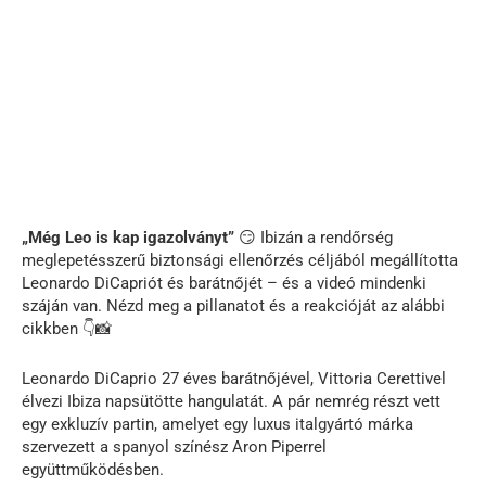
„Még Leo is kap igazolványt”
😏 Ibizán a rendőrség
meglepetésszerű biztonsági ellenőrzés céljából megállította
Leonardo DiCapriót és barátnőjét – és a videó mindenki
száján van. Nézd meg a pillanatot és a reakcióját az alábbi
cikkben 👇📸
Leonardo DiCaprio 27 éves barátnőjével, Vittoria Cerettivel
élvezi Ibiza napsütötte hangulatát. A pár nemrég részt vett
egy exkluzív partin, amelyet egy luxus italgyártó márka
szervezett a spanyol színész Aron Piperrel
együttműködésben.