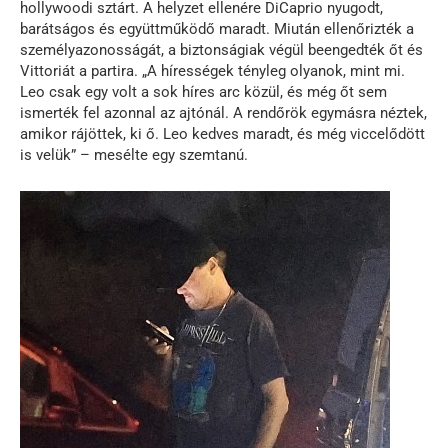
hollywoodi sztárt. A helyzet ellenére DiCaprio nyugodt,
barátságos és együttműködő maradt. Miután ellenőrizték a
személyazonosságát, a biztonságiak végül beengedték őt és
Vittoriát a partira. „A hírességek tényleg olyanok, mint mi.
Leo csak egy volt a sok híres arc közül, és még őt sem
ismerték fel azonnal az ajtónál. A rendőrök egymásra néztek,
amikor rájöttek, ki ő. Leo kedves maradt, és még viccelődött
is velük” – mesélte egy szemtanú.