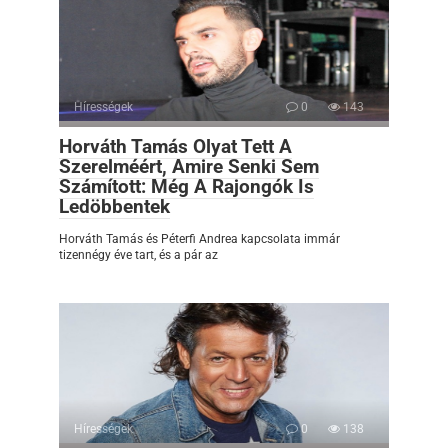
Hírességek
0
143
Horváth Tamás Olyat Tett A
Szerelméért, Amire Senki Sem
Számított: Még A Rajongók Is
Ledöbbentek
Horváth Tamás és Péterfi Andrea kapcsolata immár
tizennégy éve tart, és a pár az
Hírességek
0
138