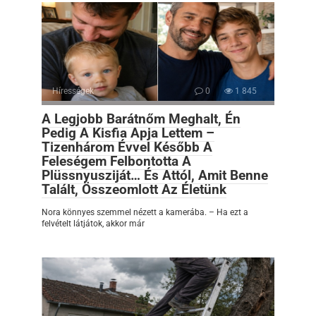
Hírességek
0
1 845
A Legjobb Barátnőm Meghalt, Én
Pedig A Kisfia Apja Lettem –
Tizenhárom Évvel Később A
Feleségem Felbontotta A
Plüssnyusziját… És Attól, Amit Benne
Talált, Összeomlott Az Életünk
Nora könnyes szemmel nézett a kamerába. – Ha ezt a
felvételt látjátok, akkor már