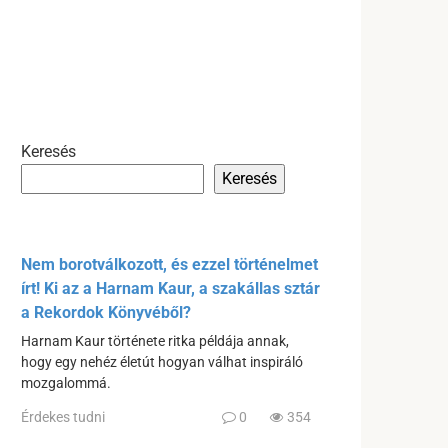
Keresés
Keresés
Nem borotválkozott, és ezzel történelmet
írt! Ki az a Harnam Kaur, a szakállas sztár
a Rekordok Könyvéből?
Harnam Kaur története ritka példája annak,
hogy egy nehéz életút hogyan válhat inspiráló
mozgalommá.
Érdekes tudni
0
354