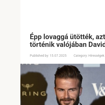
Épp lovaggá ütötték, az
történik valójában Dav
Published by:
15.07.2025
Category:
Hírességek