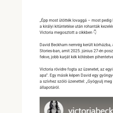
„Épp most ütötték lovaggá – most pedig
a királyi kitüntetése után rohanták kezel
Victoria megosztott a cikkben 👇
David Beckham nemrég került kórházba, a
Stories-ban, amit 2025. június 27-én posz
fekve, jobb karját kék kötésben pihentetv
Victoria rövidre fogta az üzenetet, az eg
apa”. Egy másik képen David egy gyöngyö
a szívhez szóló üzenettel: „Gyógyulj meg
állapotáról.