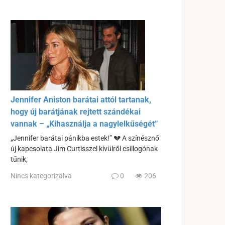
Jennifer Aniston barátai attól tartanak,
hogy új barátjának rejtett szándékai
vannak – „Kihasználja a nagylelkűségét”
„Jennifer barátai pánikba estek!” 💔 A színésznő
új kapcsolata Jim Curtisszel kívülről csillogónak
tűnik,
Nincs kategorizálva
0
206