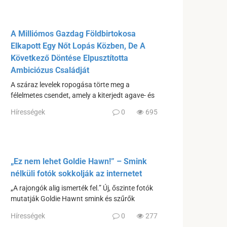
A Milliómos Gazdag Földbirtokosa
Elkapott Egy Nőt Lopás Közben, De A
Következő Döntése Elpusztította
Ambiciózus Családját
A száraz levelek ropogása törte meg a
félelmetes csendet, amely a kiterjedt agave- és
Hírességek
0
695
„Ez nem lehet Goldie Hawn!” – Smink
nélküli fotók sokkolják az internetet
„A rajongók alig ismerték fel.” Új, őszinte fotók
mutatják Goldie Hawnt smink és szűrők
Hírességek
0
277