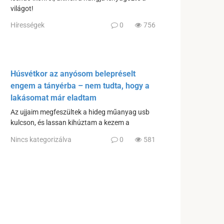
világot!
Hírességek
0
756
Húsvétkor az anyósom belepréselt
engem a tányérba – nem tudta, hogy a
lakásomat már eladtam
Az ujjaim megfeszültek a hideg műanyag usb
kulcson, és lassan kihúztam a kezem a
Nincs kategorizálva
0
581