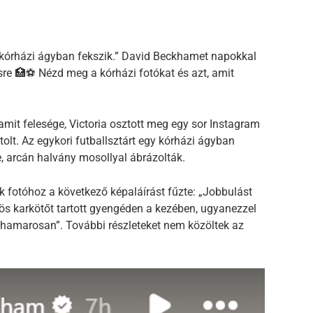
 kórházi ágyban fekszik.” David Beckhamet napokkal
ésre 🏥⚽ Nézd meg a kórházi fotókat és azt, amit
mit felesége, Victoria osztott meg egy sor Instagram
tolt. Az egykori futballsztárt egy kórházi ágyban
e, arcán halvány mosollyal ábrázolták.
yik fotóhoz a következő képaláírást fűzte: „Jobbulást
s karkötőt tartott gyengéden a kezében, ugyanezzel
 hamarosan”. További részleteket nem közöltek az