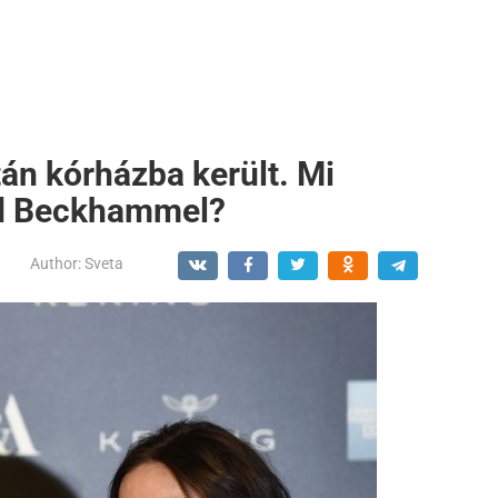
tán kórházba került. Mi
id Beckhammel?
Author:
Sveta