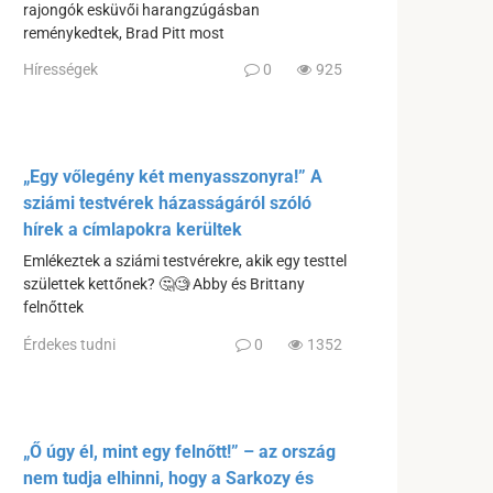
rajongók esküvői harangzúgásban
reménykedtek, Brad Pitt most
Hírességek
0
925
„Egy vőlegény két menyasszonyra!” A
sziámi testvérek házasságáról szóló
hírek a címlapokra kerültek
Emlékeztek a sziámi testvérekre, akik egy testtel
születtek kettőnek? 🤔🧐 Abby és Brittany
felnőttek
Érdekes tudni
0
1352
„Ő úgy él, mint egy felnőtt!” – az ország
nem tudja elhinni, hogy a Sarkozy és