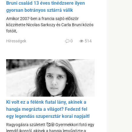
Bruni család 13 éves tinédzsere ilyen
gyorsan botrányos sztárrá válik
Amikor 2007-ben a francia sajtó először
közzétette Nicolas Sarkozy és Carla Bruni közös
fotóit,
Hírességek
0
514
Ki volt ez a félénk fiatal lány, akinek a
hangja megrázta a világot? Fedezd fel
egy legendás szupersztár korai napjait!
Ragyogásra született 🥰🤩 Gyermekkori fotó egy
leendő ikonról, akinek a hangja lenyűgözte a