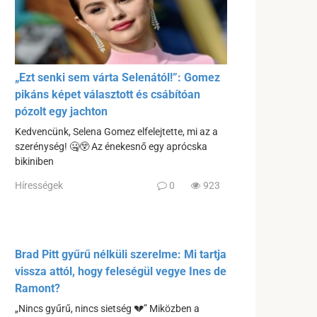
„Ezt senki sem várta Selenától!”: Gomez
pikáns képet választott és csábítóan
pózolt egy jachton
Kedvencünk, Selena Gomez elfelejtette, mi az a
szerénység! 🤐😲 Az énekesnő egy aprócska
bikiniben
Hírességek
0
923
Brad Pitt gyűrű nélküli szerelme: Mi tartja
vissza attól, hogy feleségül vegye Ines de
Ramont?
„Nincs gyűrű, nincs sietség 💔” Miközben a