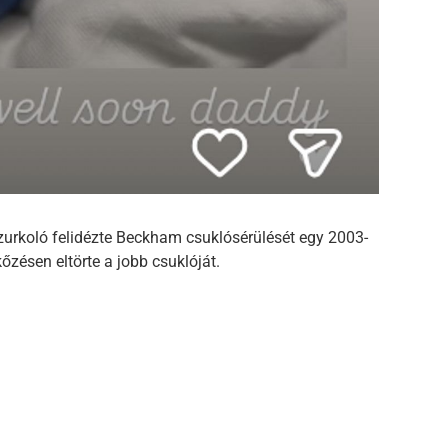
szurkoló felidézte Beckham csuklósérülését egy 2003-
zésen eltörte a jobb csuklóját.