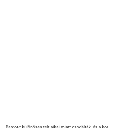
Bardot-t különösen telt ajkai miatt csodálták, és a kor