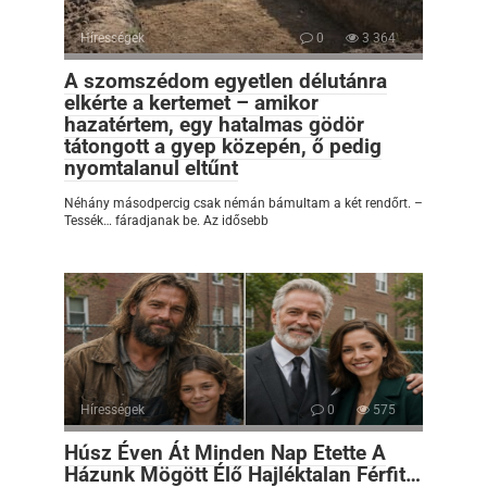
Hírességek
0
3 364
A szomszédom egyetlen délutánra
elkérte a kertemet – amikor
hazatértem, egy hatalmas gödör
tátongott a gyep közepén, ő pedig
nyomtalanul eltűnt
Néhány másodpercig csak némán bámultam a két rendőrt. –
Tessék… fáradjanak be. Az idősebb
Hírességek
0
575
Húsz Éven Át Minden Nap Etette A
Házunk Mögött Élő Hajléktalan Férfit…