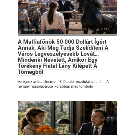
Hírességek
0
2 234
A Maffiafőnök 50 000 Dollárt Ígért
Annak, Aki Meg Tudja Szelídíteni A
Város Legveszélyesebb Lovát…
Mindenki Nevetett, Amikor Egy
Törékeny Fiatal Lány Kilépett A
Tömegből
Az egész aréna elnémult. El Diablo mozdulatlanul állt. A
néhány másodperccel korábban még tomboló