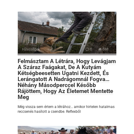
Hírességek
0
591
Felmásztam A Létrára, Hogy Levágjam
A Száraz Faágakat, De A Kutyám
Kétségbeesetten Ugatni Kezdett, És
Lerángatott A Nadrágomnál Fogva…
Néhány Másodperccel Később
Rájöttem, Hogy Az Életemet Mentette
Meg
Még vissza sem értem a létrához… amikor hirtelen hatalmas
reccsenés hasított a csendbe. Reflexből