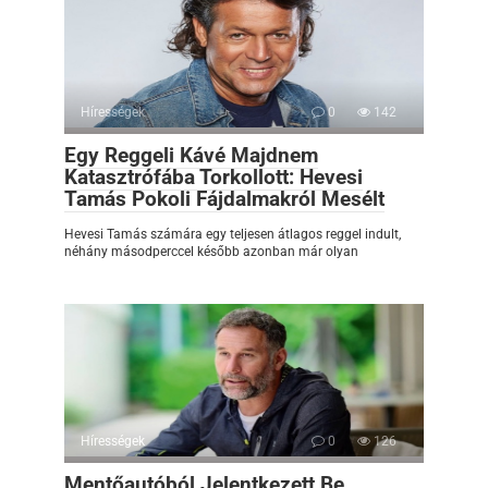
Hírességek
0
142
Egy Reggeli Kávé Majdnem
Katasztrófába Torkollott: Hevesi
Tamás Pokoli Fájdalmakról Mesélt
Hevesi Tamás számára egy teljesen átlagos reggel indult,
néhány másodperccel később azonban már olyan
Hírességek
0
126
Mentőautóból Jelentkezett Be