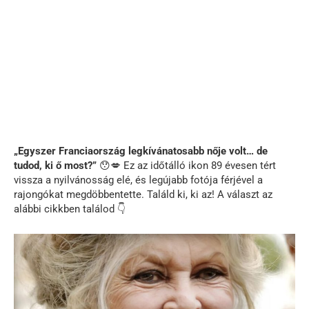
„Egyszer Franciaország legkívánatosabb nője volt… de
tudod, ki ő most?”
😯💋 Ez az időtálló ikon 89 évesen tért
vissza a nyilvánosság elé, és legújabb fotója férjével a
rajongókat megdöbbentette. Találd ki, ki az! A választ az
alábbi cikkben találod 👇