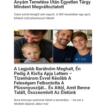
Anyám Temetése Után Egyetlen Tárgy
Mindent Megváltoztatott
Claire szinte levegőt sem kapott. A férfi tenyerében egy apró,
kifakult zöld plüssnyuszi feküdt.
Hírességek
0
1 856
A Legjobb Barátnőm Meghalt, Én
Pedig A Kisfia Apja Lettem –
Tizenhárom Évvel Később A
Feleségem Felbontotta A
Plüssnyusziját… És Attól, Amit Benne
Talált, Összeomlott Az Életünk
Nora könnyes szemmel nézett a kamerába. – Ha ezt a
felvételt látjátok, akkor már