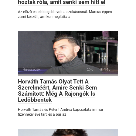
hoztak róla, amit senki sem hitt el
Az előző este hidegebb volt a szokásosnál. Marcus éppen
zárni készült, amikor meglátta a
Hírességek
0
145
Horváth Tamás Olyat Tett A
Szerelméért, Amire Senki Sem
Számított: Még A Rajongók Is
Ledöbbentek
Horváth Tamás és Péterfi Andrea kapcsolata immár
tizennégy éve tart, és a pár az