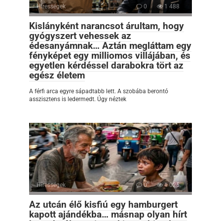
Hírességek
0
1 488
Kislányként narancsot árultam, hogy
gyógyszert vehessek az
édesanyámnak… Aztán megláttam egy
fényképet egy milliomos villájában, és
egyetlen kérdéssel darabokra tört az
egész életem
A férfi arca egyre sápadtabb lett. A szobába berontó
asszisztens is ledermedt. Úgy néztek
Hírességek
0
1 025
Az utcán élő kisfiú egy hamburgert
kapott ajándékba… másnap olyan hírt