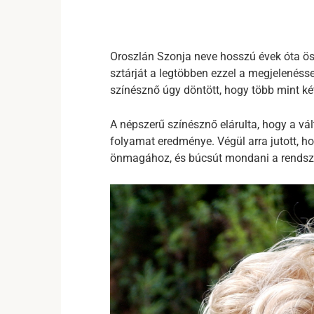
Oroszlán Szonja neve hosszú évek óta öss
sztárját a legtöbben ezzel a megjelenésse
színésznő úgy döntött, hogy több mint két
A népszerű színésznő elárulta, hogy a vá
folyamat eredménye. Végül arra jutott, ho
önmagához, és búcsút mondani a rendsze