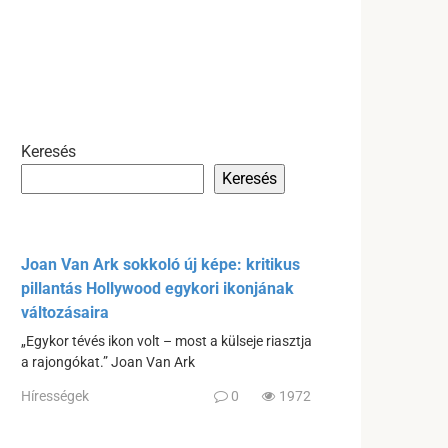
Keresés
Keresés
Joan Van Ark sokkoló új képe: kritikus
pillantás Hollywood egykori ikonjának
változásaira
„Egykor tévés ikon volt – most a külseje riasztja
a rajongókat.” Joan Van Ark
Hírességek
0
1972