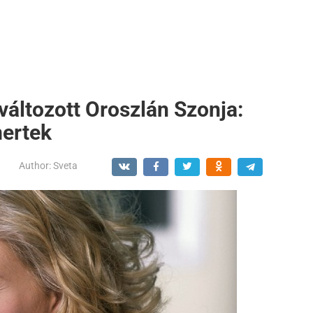
változott Oroszlán Szonja:
mertek
Author:
Sveta