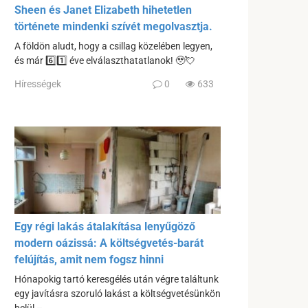
Sheen és Janet Elizabeth hihetetlen
története mindenki szívét megolvasztja.
A földön aludt, hogy a csillag közelében legyen,
és már 6️⃣1️⃣ éve elválaszthatatlanok! 🥹💘
Hírességek
0
633
Egy régi lakás átalakítása lenyűgöző
modern oázissá: A költségvetés-barát
felújítás, amit nem fogsz hinni
Hónapokig tartó keresgélés után végre találtunk
egy javításra szoruló lakást a költségvetésünkön