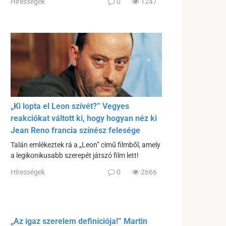
Hírességek
0
1247
„Ki lopta el Leon szívét?” Vegyes
reakciókat váltott ki, hogy hogyan néz ki
Jean Reno francia színész felesége
Talán emlékeztek rá a „Leon” című filmből, amely
a legikonikusabb szerepét játszó film lett!
Hírességek
0
2666
„Az igaz szerelem definíciója!” Martin