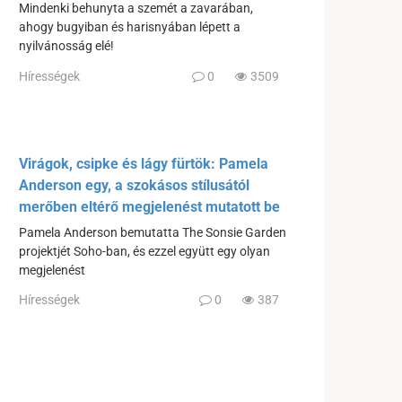
Mindenki behunyta a szemét a zavarában,
ahogy bugyiban és harisnyában lépett a
nyilvánosság elé!
Hírességek
0
3509
Virágok, csipke és lágy fürtök: Pamela
Anderson egy, a szokásos stílusától
merőben eltérő megjelenést mutatott be
Pamela Anderson bemutatta The Sonsie Garden
projektjét Soho-ban, és ezzel együtt egy olyan
megjelenést
Hírességek
0
387