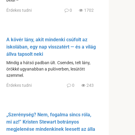
belül –
Érdekes tudni
0
1702
A kövér lány, akit mindenki csúfolt az
iskolában, egy nap visszatért — és a világ
állva tapsolt neki
Mindig a hátsó padban ült. Csendes, telt lány,
örökké ugyanabban a pulóverben, lesütött
szemmel.
Érdekes tudni
0
243
„Szerénység? Nem, fogalma sincs róla,
mi az!” Kristen Stewart botrányos
megjelenése mindenkinek leesett az álla