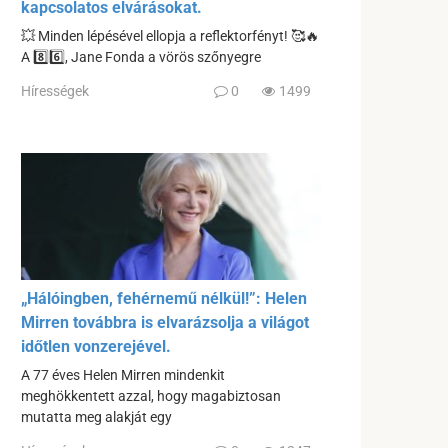
kapcsolatos elvárásokat.
💥 Minden lépésével ellopja a reflektorfényt! 🥰🔥
A 8️⃣6️⃣, Jane Fonda a vörös szőnyegre
Hírességek
0
1499
„Hálóingben, fehérnemű nélkül!”: Helen
Mirren továbbra is elvarázsolja a világot
időtlen vonzerejével.
A 77 éves Helen Mirren mindenkit
meghökkentett azzal, hogy magabiztosan
mutatta meg alakját egy