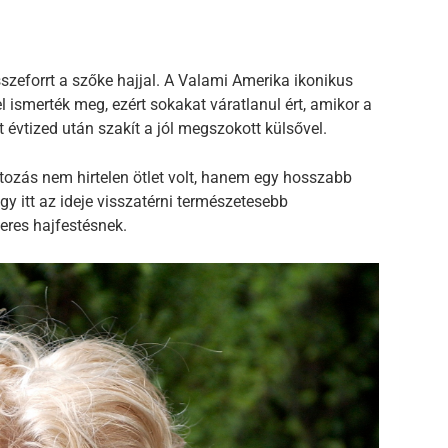
zeforrt a szőke hajjal. A Valami Amerika ikonikus
l ismerték meg, ezért sokakat váratlanul ért, amikor a
 évtized után szakít a jól megszokott külsővel.
ltozás nem hirtelen ötlet volt, hanem egy hosszabb
gy itt az ideje visszatérni természetesebb
res hajfestésnek.