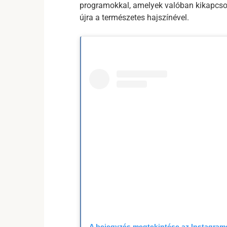
programokkal, amelyek valóban kikapcsolj
újra a természetes hajszínével.
A bejegyzés megtekintése az Instagra