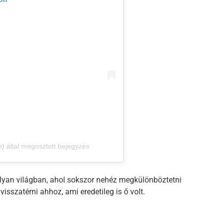
) által megosztott bejegyzés
lyan világban, ahol sokszor nehéz megkülönböztetni
visszatérni ahhoz, ami eredetileg is ő volt.