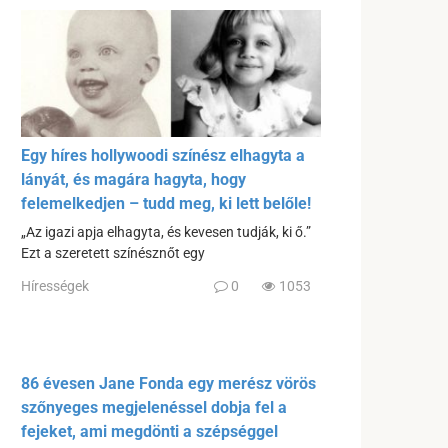
Egy híres hollywoodi színész elhagyta a
lányát, és magára hagyta, hogy
felemelkedjen – tudd meg, ki lett belőle!
„Az igazi apja elhagyta, és kevesen tudják, ki ő.”
Ezt a szeretett színésznőt egy
Hírességek
0
1053
86 évesen Jane Fonda egy merész vörös
szőnyeges megjelenéssel dobja fel a
fejeket, ami megdönti a szépséggel