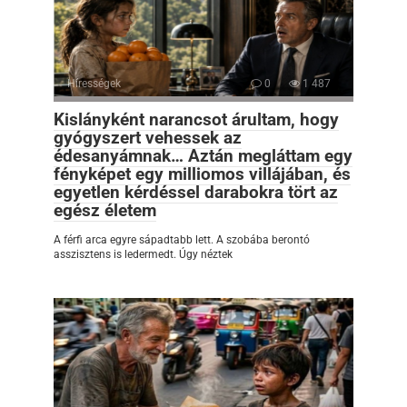
Hírességek
0
1 487
Kislányként narancsot árultam, hogy
gyógyszert vehessek az
édesanyámnak… Aztán megláttam egy
fényképet egy milliomos villájában, és
egyetlen kérdéssel darabokra tört az
egész életem
A férfi arca egyre sápadtabb lett. A szobába berontó
asszisztens is ledermedt. Úgy néztek