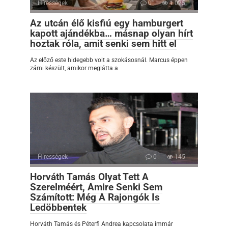
Hírességek
0
1 025
Az utcán élő kisfiú egy hamburgert
kapott ajándékba… másnap olyan hírt
hoztak róla, amit senki sem hitt el
Az előző este hidegebb volt a szokásosnál. Marcus éppen
zárni készült, amikor meglátta a
Hírességek
0
145
Horváth Tamás Olyat Tett A
Szerelméért, Amire Senki Sem
Számított: Még A Rajongók Is
Ledöbbentek
Horváth Tamás és Péterfi Andrea kapcsolata immár