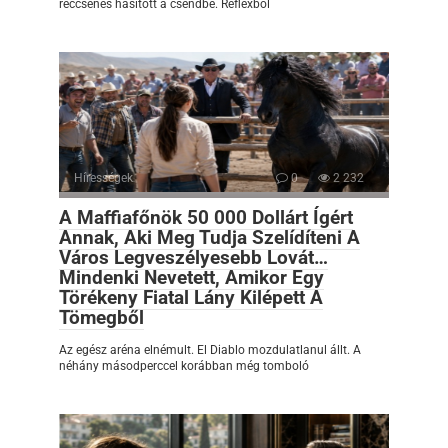
reccsenés hasított a csendbe. Reflexből
Hírességek
0
2 232
A Maffiafőnök 50 000 Dollárt Ígért
Annak, Aki Meg Tudja Szelídíteni A
Város Legveszélyesebb Lovát…
Mindenki Nevetett, Amikor Egy
Törékeny Fiatal Lány Kilépett A
Tömegből
Az egész aréna elnémult. El Diablo mozdulatlanul állt. A
néhány másodperccel korábban még tomboló