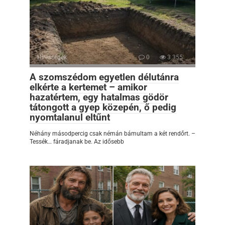
Hírességek
0
3 355
A szomszédom egyetlen délutánra
elkérte a kertemet – amikor
hazatértem, egy hatalmas gödör
tátongott a gyep közepén, ő pedig
nyomtalanul eltűnt
Néhány másodpercig csak némán bámultam a két rendőrt. –
Tessék… fáradjanak be. Az idősebb