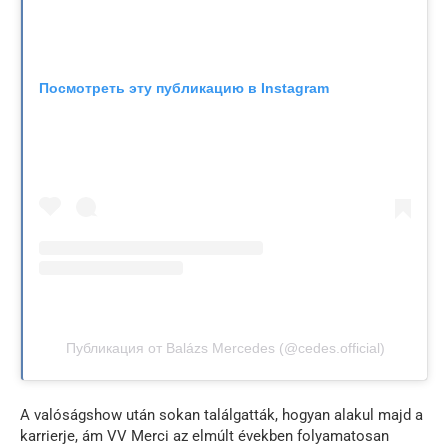
Посмотреть эту публикацию в Instagram
Публикация от Balázs Mercedes (@cedes.official)
A valóságshow után sokan találgatták, hogyan alakul majd a
karrierje, ám VV Merci az elmúlt években folyamatosan