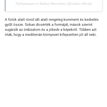
Публикация от Balázs Mercedes (@cedes.official)
A fotók alatt rövid idő alatt rengeteg komment és kedvelés
gyűlt össze. Sokan dicsérték a formáját, mások szerint
sugárzik az önbizalom és a jókedv a képekről. Többen azt
írták, hogy a mediterrán környezet kifejezetten jól áll neki.