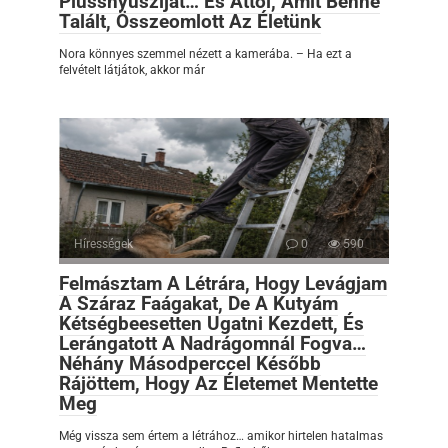
Plüssnyusziját… És Attól, Amit Benne
Talált, Összeomlott Az Életünk
Nora könnyes szemmel nézett a kamerába. – Ha ezt a
felvételt látjátok, akkor már
Hírességek
0
590
Felmásztam A Létrára, Hogy Levágjam
A Száraz Faágakat, De A Kutyám
Kétségbeesetten Ugatni Kezdett, És
Lerángatott A Nadrágomnál Fogva…
Néhány Másodperccel Később
Rájöttem, Hogy Az Életemet Mentette
Meg
Még vissza sem értem a létrához… amikor hirtelen hatalmas