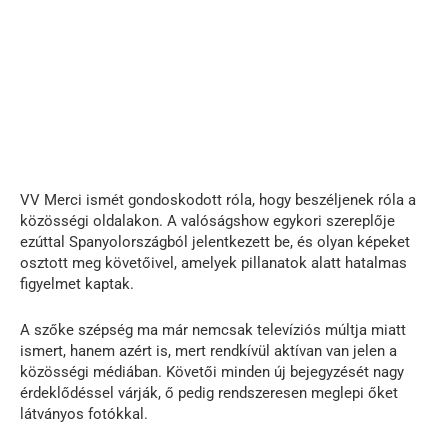
VV Merci ismét gondoskodott róla, hogy beszéljenek róla a
közösségi oldalakon. A valóságshow egykori szereplője
ezúttal Spanyolországból jelentkezett be, és olyan képeket
osztott meg követőivel, amelyek pillanatok alatt hatalmas
figyelmet kaptak.
A szőke szépség ma már nemcsak televíziós múltja miatt
ismert, hanem azért is, mert rendkívül aktívan van jelen a
közösségi médiában. Követői minden új bejegyzését nagy
érdeklődéssel várják, ő pedig rendszeresen meglepi őket
látványos fotókkal.