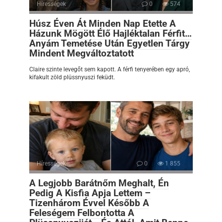
Hírességek
0
574
Húsz Éven Át Minden Nap Etette A
Házunk Mögött Élő Hajléktalan Férfit…
Anyám Temetése Után Egyetlen Tárgy
Mindent Megváltoztatott
Claire szinte levegőt sem kapott. A férfi tenyerében egy apró,
kifakult zöld plüssnyuszi feküdt.
Hírességek
0
1 855
A Legjobb Barátnőm Meghalt, Én
Pedig A Kisfia Apja Lettem –
Tizenhárom Évvel Később A
Feleségem Felbontotta A