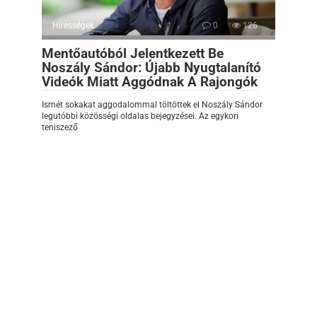
Hírességek
0
126
Mentőautóból Jelentkezett Be
Noszály Sándor: Újabb Nyugtalanító
Videók Miatt Aggódnak A Rajongók
Ismét sokakat aggodalommal töltöttek el Noszály Sándor
legutóbbi közösségi oldalas bejegyzései. Az egykori
teniszező