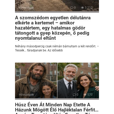
Hírességek
0
3 210
A szomszédom egyetlen délutánra
elkérte a kertemet – amikor
hazatértem, egy hatalmas gödör
tátongott a gyep közepén, ő pedig
nyomtalanul eltűnt
Néhány másodpercig csak némán bámultam a két rendőrt. –
Tessék… fáradjanak be. Az idősebb
Hírességek
0
570
Húsz Éven Át Minden Nap Etette A
Házunk Mögött Élő Hajléktalan Férfit…