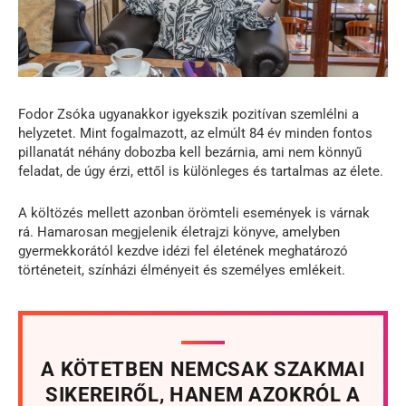
Fodor Zsóka ugyanakkor igyekszik pozitívan szemlélni a
helyzetet. Mint fogalmazott, az elmúlt 84 év minden fontos
pillanatát néhány dobozba kell bezárnia, ami nem könnyű
feladat, de úgy érzi, ettől is különleges és tartalmas az élete.
A költözés mellett azonban örömteli események is várnak
rá. Hamarosan megjelenik életrajzi könyve, amelyben
gyermekkorától kezdve idézi fel életének meghatározó
történeteit, színházi élményeit és személyes emlékeit.
A KÖTETBEN NEMCSAK SZAKMAI
SIKEREIRŐL, HANEM AZOKRÓL A