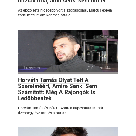
hoztak róla, amit senki sem hitt el
Az előző este hidegebb volt a szokásosnál. Marcus éppen
zárni készült, amikor meglátta a
Hírességek
0
144
Horváth Tamás Olyat Tett A
Szerelméért, Amire Senki Sem
Számított: Még A Rajongók Is
Ledöbbentek
Horváth Tamás és Péterfi Andrea kapcsolata immár
tizennégy éve tart, és a pár az