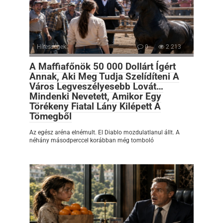
Hírességek
0
2 213
A Maffiafőnök 50 000 Dollárt Ígért
Annak, Aki Meg Tudja Szelídíteni A
Város Legveszélyesebb Lovát…
Mindenki Nevetett, Amikor Egy
Törékeny Fiatal Lány Kilépett A
Tömegből
Az egész aréna elnémult. El Diablo mozdulatlanul állt. A
néhány másodperccel korábban még tomboló