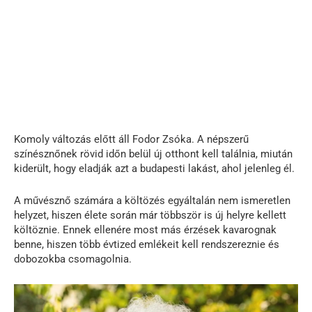
Komoly változás előtt áll Fodor Zsóka. A népszerű
színésznőnek rövid időn belül új otthont kell találnia, miután
kiderült, hogy eladják azt a budapesti lakást, ahol jelenleg él.
A művésznő számára a költözés egyáltalán nem ismeretlen
helyzet, hiszen élete során már többször is új helyre kellett
költöznie. Ennek ellenére most más érzések kavarognak
benne, hiszen több évtized emlékeit kell rendszereznie és
dobozokba csomagolnia.