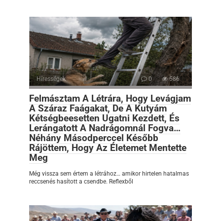
Hírességek
0
586
Felmásztam A Létrára, Hogy Levágjam
A Száraz Faágakat, De A Kutyám
Kétségbeesetten Ugatni Kezdett, És
Lerángatott A Nadrágomnál Fogva…
Néhány Másodperccel Később
Rájöttem, Hogy Az Életemet Mentette
Meg
Még vissza sem értem a létrához… amikor hirtelen hatalmas
reccsenés hasított a csendbe. Reflexből