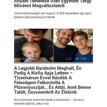
Anyám Temetése Után Egyetlen Tárgy
Mindent Megváltoztatott
Claire szinte levegőt sem kapott. A férfi tenyerében egy apró,
kifakult zöld plüssnyuszi feküdt.
Hírességek
0
1 846
A Legjobb Barátnőm Meghalt, Én
Pedig A Kisfia Apja Lettem –
Tizenhárom Évvel Később A
Feleségem Felbontotta A
Plüssnyusziját… És Attól, Amit Benne
Talált, Összeomlott Az Életünk
Nora könnyes szemmel nézett a kamerába. – Ha ezt a
felvételt látjátok, akkor már