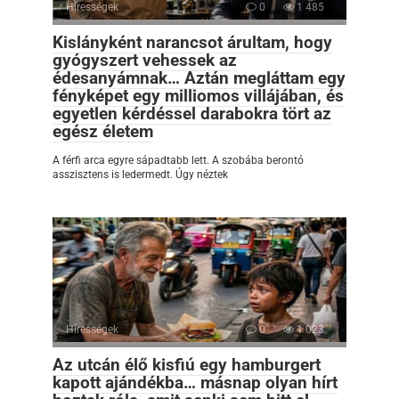
Hírességek
0
1 485
Kislányként narancsot árultam, hogy
gyógyszert vehessek az
édesanyámnak… Aztán megláttam egy
fényképet egy milliomos villájában, és
egyetlen kérdéssel darabokra tört az
egész életem
A férfi arca egyre sápadtabb lett. A szobába berontó
asszisztens is ledermedt. Úgy néztek
Hírességek
0
1 023
Az utcán élő kisfiú egy hamburgert
kapott ajándékba… másnap olyan hírt