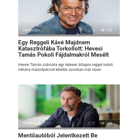
Hírességek
0
140
Egy Reggeli Kávé Majdnem
Katasztrófába Torkollott: Hevesi
Tamás Pokoli Fájdalmakról Mesélt
Hevesi Tamás számára egy teljesen átlagos reggel indult,
néhány másodperccel később azonban már olyan
Hírességek
0
124
Mentőautóból Jelentkezett Be