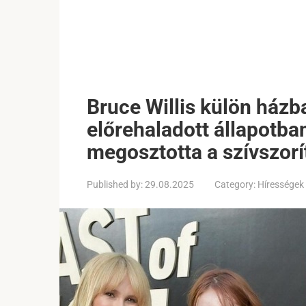
Bruce Willis külön házb
előrehaladott állapotba
megosztotta a szívszorí
Published by:
29.08.2025
Category:
Hírességek