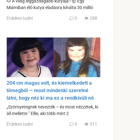
🐶 A világ leggazdagabb kutyája? 🤯 Egy
Miamiban élő kutya eladásra kínálta 30 millió
Érdekes tudni
0
288
204 cm magas volt, és kiemelkedett a
tömegből — most mindenki szeretné
látni, hogy néz ki ma ez a rendkívüli nő
„Szörnyetegnek nevezték – és most nézzétek, ki
áll mellette.” Ellie, aki több mint 2
Érdekes tudni
0
511