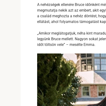
A nehézségek ellenére Bruce időnként még 
megmutatja nekik azt az embert, akit egy
a család meghozta a nehéz döntést, hogy
ellátást, ahol folyamatos támogatást kap
„Amikor meglátogatjuk, néha kint maradun
legyünk Bruce mellett. Nagyon sokat jele
időt töltsön vele” – mesélte Emma.