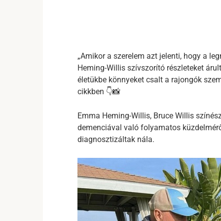
„Amikor a szerelem azt jelenti, hogy a le
Heming-Willis szívszorító részleteket árul
életükbe könnyeket csalt a rajongók szem
cikkben 👇📸
Emma Heming-Willis, Bruce Willis színész 
demenciával való folyamatos küzdelméről
diagnosztizáltak nála.