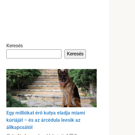
Keresés
Keresés
Egy milliókat érő kutya eladja miami
kúriáját – és az árcédula leesik az
állkapcsától