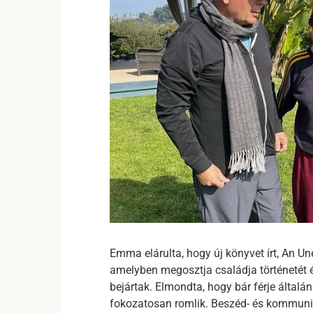
Emma elárulta, hogy új könyvet írt, An U
amelyben megosztja családja történetét é
bejártak. Elmondta, hogy bár férje általá
fokozatosan romlik. Beszéd- és kommunik