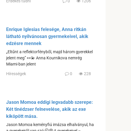
Érdekes tudni
0
1206
Enrique Iglesias felesége, Anna ritkán
látható nyilvánosan gyermekeivel, akik
edzésre mennek
„Eltűnt a reflektorfényből, majd három gyerekkel
jelent meg” 👀💫 Anna Kournikova nemrég
Miami-ban jelent
Hírességek
0
228
Jason Momoa eddigi legvadabb szerepe:
Két tinédzser felnevelése, akik az exe
kiköpött mása.
Jason Momoa keményfiú imázsa elhalványul, ha
a gyerekeiről van szó 🤭🥹 A gyerekeivel –