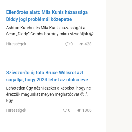
Ellenőrzés alatt: Mila Kunis házassága
Diddy jogi problémái közepette
Ashton Kutcher és Mila Kunis házasságát a
Sean „Diddy” Combs botrány miatt vizsgálják 😬
Hírességek
0
428
Szívszorító új fotó Bruce Willisről azt
sugallja, hogy 2024 lehet az utolsó éve
Lehetetlen úgy nézni ezeket a képeket, hogy ne
érezzük magunkat mélyen meghatódva! 😔💧
Egy
Hírességek
0
1866