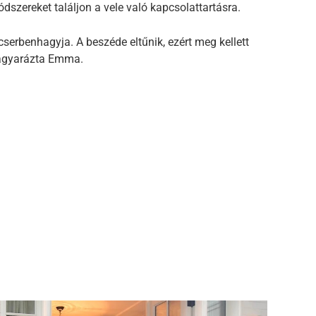
dszereket találjon a vele való kapcsolattartásra.
cserbenhagyja. A beszéde eltűnik, ezért meg kellett
agyarázta Emma.