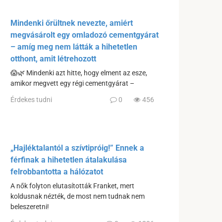
Mindenki őrültnek nevezte, amiért
megvásárolt egy omladozó cementgyárat
– amíg meg nem látták a hihetetlen
otthont, amit létrehozott
😱🌿 Mindenki azt hitte, hogy elment az esze,
amikor megvett egy régi cementgyárat –
Érdekes tudni
0
456
„Hajléktalantól a szívtipróig!” Ennek a
férfinak a hihetetlen átalakulása
felrobbantotta a hálózatot
A nők folyton elutasították Franket, mert
koldusnak nézték, de most nem tudnak nem
beleszeretni!