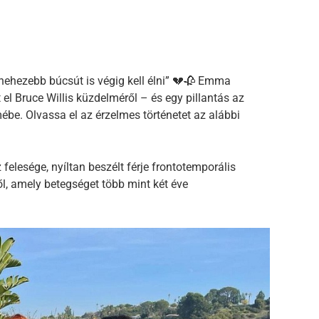
gnehezebb búcsút is végig kell élni” 💔🥀 Emma
t el Bruce Willis küzdelméről – és egy pillantás az
ébe. Olvassa el az érzelmes történetet az alábbi
felesége, nyíltan beszélt férje frontotemporális
, amely betegséget több mint két éve