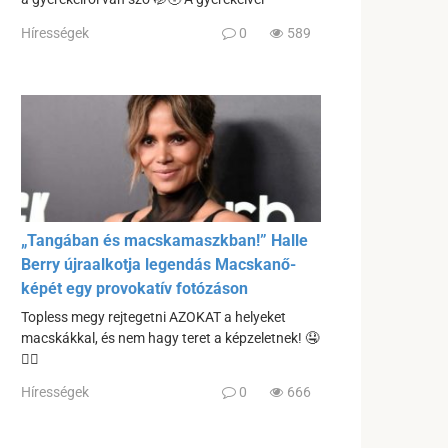
Hírességek
0
589
„Tangában és macskamaszkban!” Halle
Berry újraalkotja legendás Macskanő-
képét egy provokatív fotózáson
Topless megy rejtegetni AZOKAT a helyeket
macskákkal, és nem hagy teret a képzeletnek! 🤤
❤️‍🔥
Hírességek
0
666