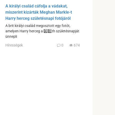
A királyi család cáfolja a vádakat,
miszerint kizárták Meghan Markle-t
Harry herceg születésnapi fotójáról
A brit királyi család megosztott egy fotót,
amelyen Harry herceg a 4️⃣0️⃣th születésnapját
ünnepli
Hírességek
0
674