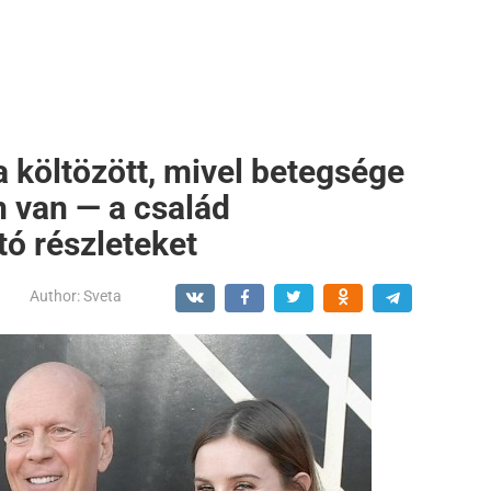
a költözött, mivel betegsége
n van — a család
tó részleteket
Author:
Sveta