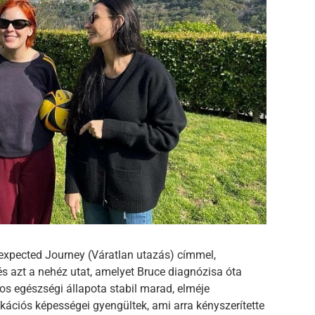
nexpected Journey (Váratlan utazás) címmel,
s azt a nehéz utat, amelyet Bruce diagnózisa óta
nos egészségi állapota stabil marad, elméje
ációs képességei gyengültek, ami arra kényszerítette