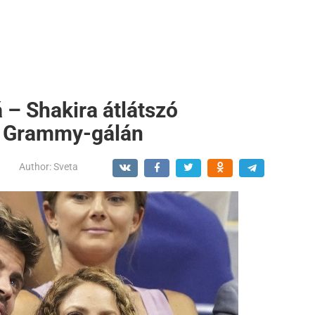
á – Shakira átlátszó
a Grammy-gálán
Author:
Sveta