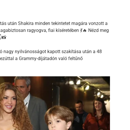
kítás után Shakira minden tekintetet magára vonzott a
gabiztosan ragyogva, fiai kíséretében 💃🔥 Nézd meg
👇📸
aló nagy nyilvánosságot kapott szakítása után a 48
 ezúttal a Grammy-díjátadón való feltűnő