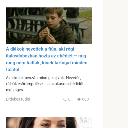
A diákok nevettek a fiún, aki régi
italosdobozban hozta az ebédjét — míg
meg nem tudták, kinek tartogat minden
falatot
Az iskolai menzán mindig zaj volt. Nevetés,
tálcák csörömpölése — a szokásos ebédidői
nyüzsgés.
Érdekes tudni
0
603