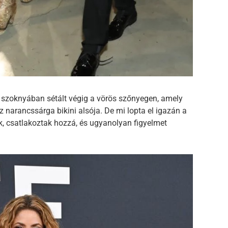
ő szoknyában sétált végig a vörös szőnyegen, amely
 narancssárga bikini alsója. De mi lopta el igazán a
ek, csatlakoztak hozzá, és ugyanolyan figyelmet