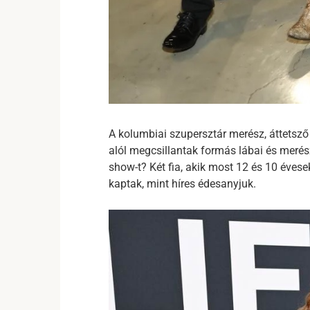
A kolumbiai szupersztár merész, áttetsz
alól megcsillantak formás lábai és merész
show-t? Két fia, akik most 12 és 10 éves
kaptak, mint híres édesanyjuk.