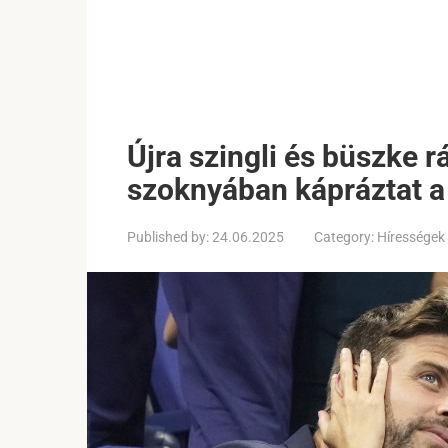
Újra szingli és büszke r
szoknyában kápráztat 
Published by:
24.06.2025
Category:
Hírességek