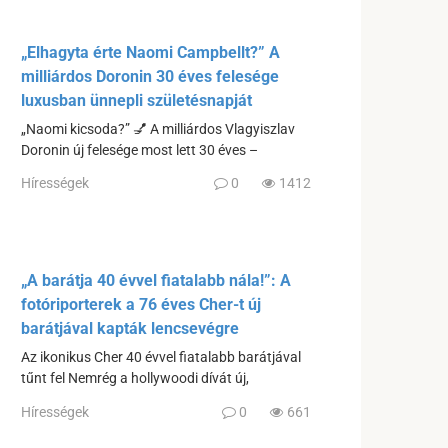
„Elhagyta érte Naomi Campbellt?” A
milliárdos Doronin 30 éves felesége
luxusban ünnepli születésnapját
„Naomi kicsoda?” 💅 A milliárdos Vlagyiszlav
Doronin új felesége most lett 30 éves –
Hírességek
0
1412
„A barátja 40 évvel fiatalabb nála!”: A
fotóriporterek a 76 éves Cher-t új
barátjával kapták lencsevégre
Az ikonikus Cher 40 évvel fiatalabb barátjával
tűnt fel Nemrég a hollywoodi dívát új,
Hírességek
0
661