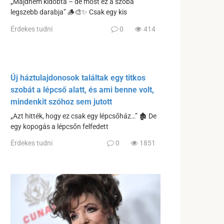
„Majdnem kidobta – de most ez a szoba
legszebb darabja” 🪵🎨✨ Csak egy kis
Érdekes tudni
0
414
Új háztulajdonosok találtak egy titkos
szobát a lépcső alatt, és ami benne volt,
mindenkit szóhoz sem jutott
„Azt hitték, hogy ez csak egy lépcsőház…” 🏚️ De
egy kopogás a lépcsőn felfedett
Érdekes tudni
0
1851