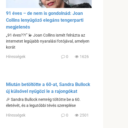
91 éves – de nem is gondolnád: Joan
Collins lenyűgöző elegáns tengerparti
megjelenés
„91 éves??!” 💫 Joan Collins ismét felrázta az
internetet legújabb nyaralási fotójával, amelyen
korát
Hírességek
0
1626
Miután betöltötte a 60-at, Sandra Bullock
új külsővel nyűgözi le a rajongókat
🎉 Sandra Bullock nemrég töltötte be a 60.
életévét, és a legutóbbi tévés szereplése
Hírességek
0
2501