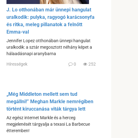
J. Lo otthonában már ünnepi hangulat
uralkodik: pulyka, ragyogó karácsonyfa
és ritka, meleg pillanatok a felnőtt
Emma-val
Jennifer Lopez otthonában ünnepi hangulat
uralkodik: a sztár megosztott néhány képet a
hálaadásnapi aranybarna
Hírességek
0
252
„Még Middleton mellett sem tud
megállni!” Meghan Markle nemrégiben
történt kiruccanása viták tárgya lett
Az egész internet Markle és a herceg
megjelenését tárgyalja a texasi La Barbecue
étteremben!