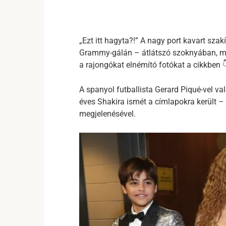
„Ezt itt hagyta?!” A nagy port kavart sza
Grammy-gálán – átlátszó szoknyában, ma
a rajongókat elnémító fotókat a cikkben 
A spanyol futballista Gerard Piqué-vel v
éves Shakira ismét a címlapokra került –
megjelenésével.