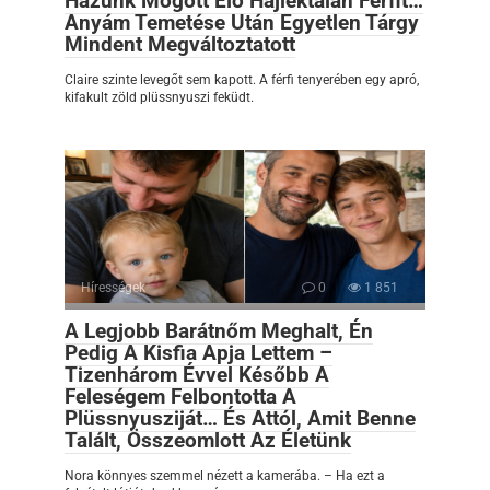
Házunk Mögött Élő Hajléktalan Férfit…
Anyám Temetése Után Egyetlen Tárgy
Mindent Megváltoztatott
Claire szinte levegőt sem kapott. A férfi tenyerében egy apró,
kifakult zöld plüssnyuszi feküdt.
Hírességek
0
1 851
A Legjobb Barátnőm Meghalt, Én
Pedig A Kisfia Apja Lettem –
Tizenhárom Évvel Később A
Feleségem Felbontotta A
Plüssnyusziját… És Attól, Amit Benne
Talált, Összeomlott Az Életünk
Nora könnyes szemmel nézett a kamerába. – Ha ezt a