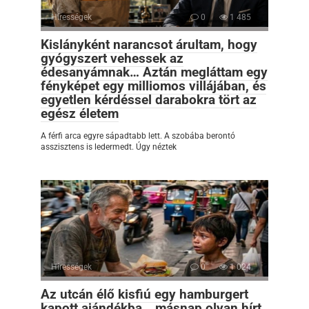
Hírességek
0
1 485
Kislányként narancsot árultam, hogy
gyógyszert vehessek az
édesanyámnak… Aztán megláttam egy
fényképet egy milliomos villájában, és
egyetlen kérdéssel darabokra tört az
egész életem
A férfi arca egyre sápadtabb lett. A szobába berontó
asszisztens is ledermedt. Úgy néztek
Hírességek
0
1 024
Az utcán élő kisfiú egy hamburgert
kapott ajándékba… másnap olyan hírt