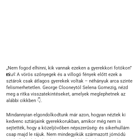
„Nem fogod elhinni, kik vannak ezeken a gyerekkori fotókon”
📸👶 A vörös szőnyegek és a villogó fények előtt ezek a
sztárok csak átlagos gyerekek voltak – néhányuk arca szinte
felismerhetetlen. George Clooneytól Selena Gomezig, nézd
meg a ritka visszatekintéseket, amelyek meglephetnek az
alábbi cikkben 👇.
Mindannyian elgondolkodtunk már azon, hogyan néztek ki
kedvenc sztárjaink gyerekkorukban, amikor még nem is
sejtették, hogy a közeljövőben népszerűség- és sikerhullám
csap majd le rájuk. Nem mindegyikük származott jómódú