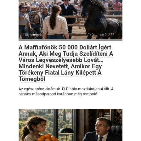
Hírességek
0
2 222
A Maffiafőnök 50 000 Dollárt Ígért
Annak, Aki Meg Tudja Szelídíteni A
Város Legveszélyesebb Lovát…
Mindenki Nevetett, Amikor Egy
Törékeny Fiatal Lány Kilépett A
Tömegből
Az egész aréna elnémult. El Diablo mozdulatlanul állt. A
néhány másodperccel korábban még tomboló