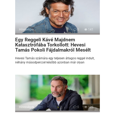
Hírességek
0
141
Egy Reggeli Kávé Majdnem
Katasztrófába Torkollott: Hevesi
Tamás Pokoli Fájdalmakról Mesélt
Hevesi Tamás számára egy teljesen átlagos reggel indult,
néhány másodperccel később azonban már olyan
Hírességek
0
125