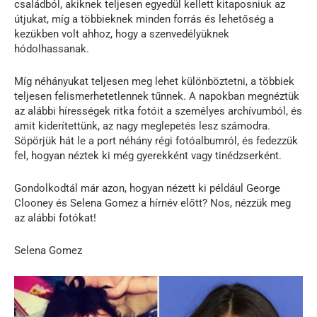
családból, akiknek teljesen egyedül kellett kitaposniuk az
útjukat, míg a többieknek minden forrás és lehetőség a
kezükben volt ahhoz, hogy a szenvedélyüknek
hódolhassanak.
Míg néhányukat teljesen meg lehet különböztetni, a többiek
teljesen felismerhetetlennek tűnnek. A napokban megnéztük
az alábbi hírességek ritka fotóit a személyes archívumból, és
amit kiderítettünk, az nagy meglepetés lesz számodra.
Söpörjük hát le a port néhány régi fotóalbumról, és fedezzük
fel, hogyan néztek ki még gyerekként vagy tinédzserként.
Gondolkodtál már azon, hogyan nézett ki például George
Clooney és Selena Gomez a hírnév előtt? Nos, nézzük meg
az alábbi fotókat!
Selena Gomez