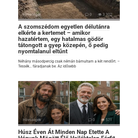
Hírességek
0
3 302
A szomszédom egyetlen délutánra
elkérte a kertemet – amikor
hazatértem, egy hatalmas gödör
tátongott a gyep közepén, ő pedig
nyomtalanul eltűnt
Néhány másodpercig csak némán bámultam a két rendőrt. –
Tessék… fáradjanak be. Az idősebb
Hírességek
0
571
Húsz Éven Át Minden Nap Etette A