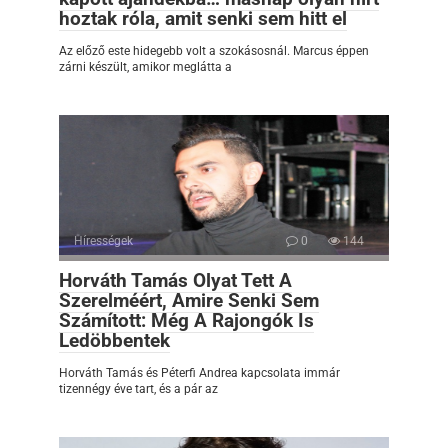
hoztak róla, amit senki sem hitt el
Az előző este hidegebb volt a szokásosnál. Marcus éppen
zárni készült, amikor meglátta a
Hírességek
0
144
Horváth Tamás Olyat Tett A
Szerelméért, Amire Senki Sem
Számított: Még A Rajongók Is
Ledöbbentek
Horváth Tamás és Péterfi Andrea kapcsolata immár
tizennégy éve tart, és a pár az