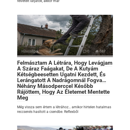
felvételt látjátok, akkor már
Hírességek
0
587
Felmásztam A Létrára, Hogy Levágjam
A Száraz Faágakat, De A Kutyám
Kétségbeesetten Ugatni Kezdett, És
Lerángatott A Nadrágomnál Fogva…
Néhány Másodperccel Később
Rájöttem, Hogy Az Életemet Mentette
Meg
Még vissza sem értem a létrához… amikor hirtelen hatalmas
reccsenés hasított a csendbe. Reflexből