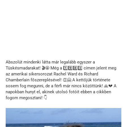
Abszolút mindenki látta már legalább egyszer a
Tüskésmadarakat! 🎬🤩 Még a 1️⃣9️⃣8️⃣3️⃣ címen jelent meg
az amerikai sikersorozat Rachel Ward és Richard
Chamberlain főszereplésével! 👏🤗 A kettőjük története
sosem fog megunni, de a férfi már nincs közöttünk! 🙏💔 A
napokban hunyt el, akinek utolsó fotóit ebben a cikkben
fogom megosztani! 👇