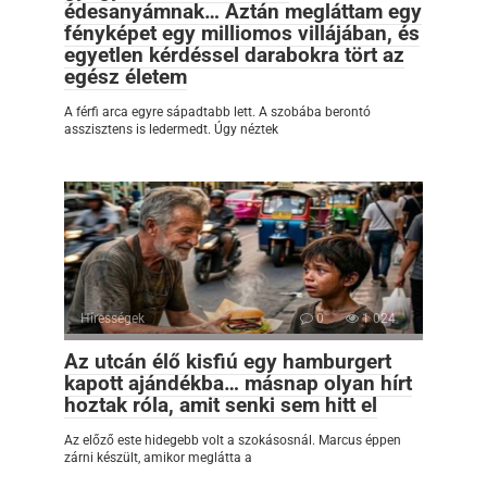
édesanyámnak… Aztán megláttam egy
fényképet egy milliomos villájában, és
egyetlen kérdéssel darabokra tört az
egész életem
A férfi arca egyre sápadtabb lett. A szobába berontó
asszisztens is ledermedt. Úgy néztek
Hírességek
0
1 024
Az utcán élő kisfiú egy hamburgert
kapott ajándékba… másnap olyan hírt
hoztak róla, amit senki sem hitt el
Az előző este hidegebb volt a szokásosnál. Marcus éppen
zárni készült, amikor meglátta a