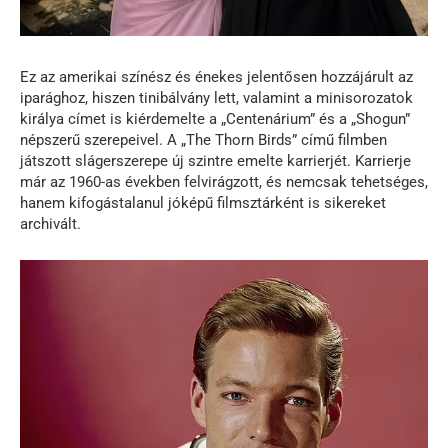
Ez az amerikai színész és énekes jelentősen hozzájárult az
iparághoz, hiszen tinibálvány lett, valamint a minisorozatok
királya címet is kiérdemelte a „Centenárium” és a „Shogun”
népszerű szerepeivel. A „The Thorn Birds” című filmben
játszott slágerszerepe új szintre emelte karrierjét. Karrierje
már az 1960-as években felvirágzott, és nemcsak tehetséges,
hanem kifogástalanul jóképű filmsztárként is sikereket
archivált.