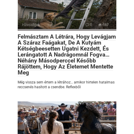
Hírességek
0
587
Felmásztam A Létrára, Hogy Levágjam
A Száraz Faágakat, De A Kutyám
Kétségbeesetten Ugatni Kezdett, És
Lerángatott A Nadrágomnál Fogva…
Néhány Másodperccel Később
Rájöttem, Hogy Az Életemet Mentette
Meg
Még vissza sem értem a létrához… amikor hirtelen hatalmas
reccsenés hasított a csendbe. Reflexből