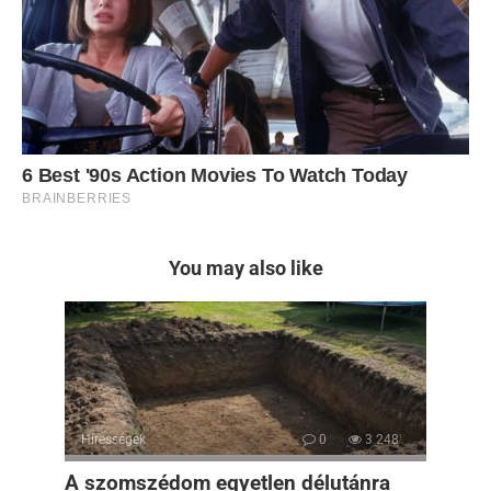
You may also like
Hírességek
0
3 248
A szomszédom egyetlen délutánra