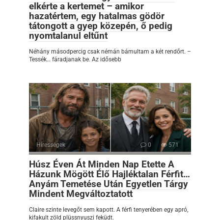
elkérte a kertemet – amikor
hazatértem, egy hatalmas gödör
tátongott a gyep közepén, ő pedig
nyomtalanul eltűnt
Néhány másodpercig csak némán bámultam a két rendőrt. –
Tessék… fáradjanak be. Az idősebb
Hírességek
0
571
Húsz Éven Át Minden Nap Etette A
Házunk Mögött Élő Hajléktalan Férfit…
Anyám Temetése Után Egyetlen Tárgy
Mindent Megváltoztatott
Claire szinte levegőt sem kapott. A férfi tenyerében egy apró,
kifakult zöld plüssnyuszi feküdt.