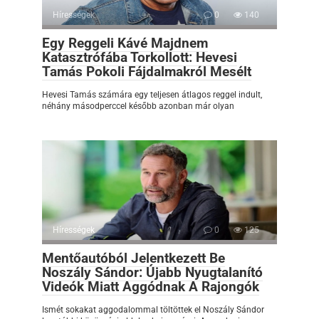
Hírességek
0
140
Egy Reggeli Kávé Majdnem
Katasztrófába Torkollott: Hevesi
Tamás Pokoli Fájdalmakról Mesélt
Hevesi Tamás számára egy teljesen átlagos reggel indult,
néhány másodperccel később azonban már olyan
Hírességek
0
125
Mentőautóból Jelentkezett Be
Noszály Sándor: Újabb Nyugtalanító
Videók Miatt Aggódnak A Rajongók
Ismét sokakat aggodalommal töltöttek el Noszály Sándor