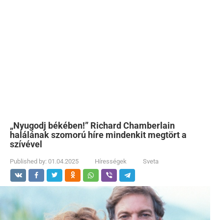
„Nyugodj békében!” Richard Chamberlain
halálának szomorú híre mindenkit megtört a
szívével
Published by:
01.04.2025
Hírességek
Sveta