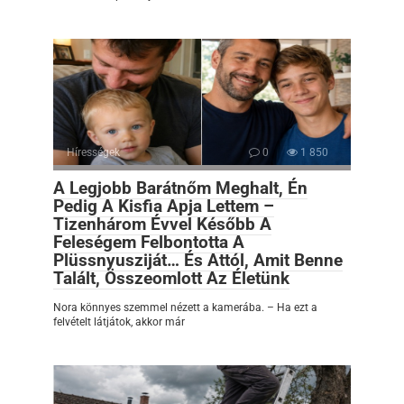
Hírességek
0
1 850
A Legjobb Barátnőm Meghalt, Én
Pedig A Kisfia Apja Lettem –
Tizenhárom Évvel Később A
Feleségem Felbontotta A
Plüssnyusziját… És Attól, Amit Benne
Talált, Összeomlott Az Életünk
Nora könnyes szemmel nézett a kamerába. – Ha ezt a
felvételt látjátok, akkor már