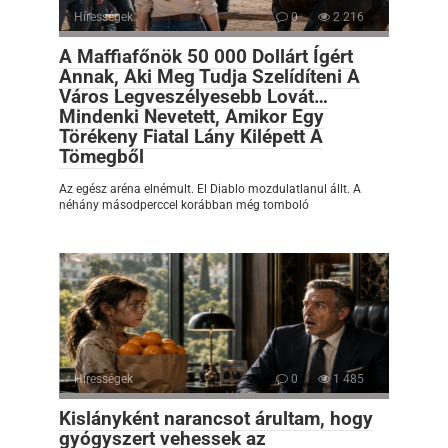
Hírességek
0
2 216
A Maffiafőnök 50 000 Dollárt Ígért
Annak, Aki Meg Tudja Szelídíteni A
Város Legveszélyesebb Lovát…
Mindenki Nevetett, Amikor Egy
Törékeny Fiatal Lány Kilépett A
Tömegből
Az egész aréna elnémult. El Diablo mozdulatlanul állt. A
néhány másodperccel korábban még tomboló
Hírességek
0
1 485
Kislányként narancsot árultam, hogy
gyógyszert vehessek az