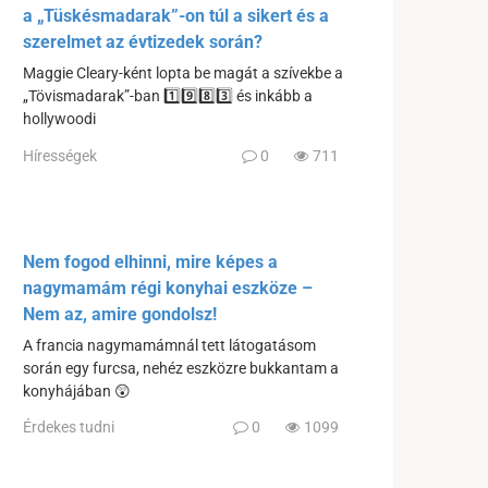
a „Tüskésmadarak”-on túl a sikert és a
szerelmet az évtizedek során?
Maggie Cleary-ként lopta be magát a szívekbe a
„Tövismadarak”-ban 1️⃣9️⃣8️⃣3️⃣ és inkább a
hollywoodi
Hírességek
0
711
Nem fogod elhinni, mire képes a
nagymamám régi konyhai eszköze –
Nem az, amire gondolsz!
A francia nagymamámnál tett látogatásom
során egy furcsa, nehéz eszközre bukkantam a
konyhájában 😲
Érdekes tudni
0
1099