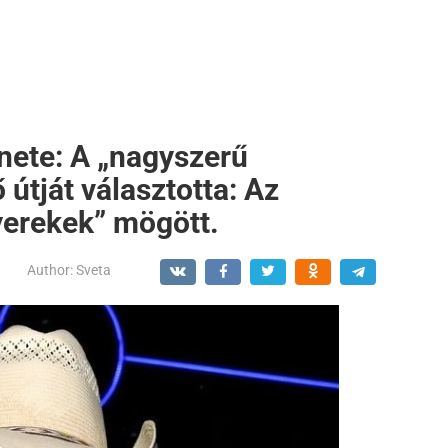
énete: A „nagyszerű
 útját választotta: Az
yerekek” mögött.
Author:
Sveta