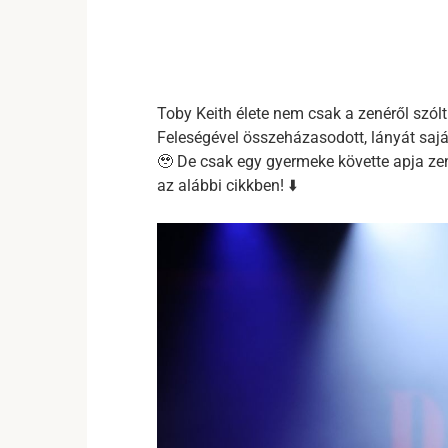
Toby Keith élete nem csak a zenéről szólt 
Feleségével összeházasodott, lányát saját
🥹 De csak egy gyermeke követte apja ze
az alábbi cikkben! ⬇️