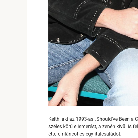
Keith, aki az 1993-as „Should’ve Been a 
széles körű elismerést, a zenén kívül is fe
étteremláncot és egy italcsaládot.