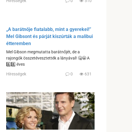
Hírességek
0
510
„A barátnője fiatalabb, mint a gyerekei!”
Mel Gibsont és párját kiszúrták a malibui
étteremben
Mel Gibson megmutatta barátnőjét, de a
rajongók összetévesztették a lányával! 🤐😬 A
6️⃣8️⃣ éves
Hírességek
0
631