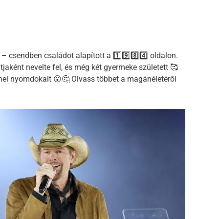
– csendben családot alapított a 1️⃣9️⃣8️⃣4️⃣ oldalon.
jaként nevelte fel, és még két gyermeke született 🥰
nei nyomdokait 😮🤔 Olvass többet a magánéletéről