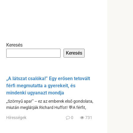
Keresés
Keresés
„A látszat csalóka!” Egy erősen tetovált
férfi megmutatta a gyerekeit, és
mindenki ugyanazt mondja
„Szörnyű apa!” – ez az emberek első gondolata,
miután meglátják Richard Huffot! 💬A férfit,
Hírességek
0
731