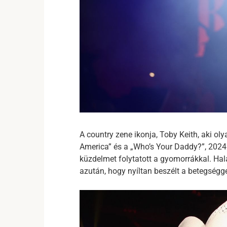
A country zene ikonja, Toby Keith, aki olya
America” és a „Who’s Your Daddy?”, 2024.
küzdelmet folytatott a gyomorrákkal. Halá
azután, hogy nyíltan beszélt a betegségg