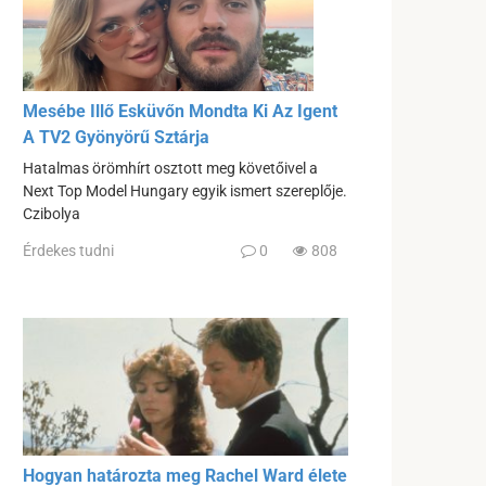
Mesébe Illő Esküvőn Mondta Ki Az Igent
A TV2 Gyönyörű Sztárja
Hatalmas örömhírt osztott meg követőivel a
Next Top Model Hungary egyik ismert szereplője.
Czibolya
Érdekes tudni
0
808
Hogyan határozta meg Rachel Ward élete