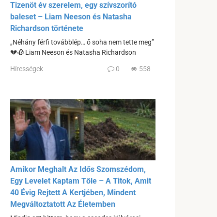
Tizenöt év szerelem, egy szívszorító
baleset – Liam Neeson és Natasha
Richardson története
„Néhány férfi továbblép… ő soha nem tette meg”
💔🥀 Liam Neeson és Natasha Richardson
Hírességek
0
558
Amikor Meghalt Az Idős Szomszédom,
Egy Levelet Kaptam Tőle – A Titok, Amit
40 Évig Rejtett A Kertjében, Mindent
Megváltoztatott Az Életemben