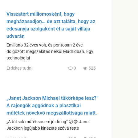
Visszatért milliomosként, hogy
megházasodjon… de azt találta, hogy az
édesanyja szolgaként él a saját villája
udvarán
Emiliano 32 éves volt, és pontosan 2 éve
dolgozott megszakítás nélkül Madridban. Egy
technológiai
Érdekes tudni
0
525
„Janet Jackson Michael tükörképe lesz?”
A rajongók aggódnak a plasztikai
műtétek növekvő megszállottsága miatt.
„A túl sok műtét sosem jó dolog” 😕😨 Janet
Jackson legújabb kinézete szóvá tette