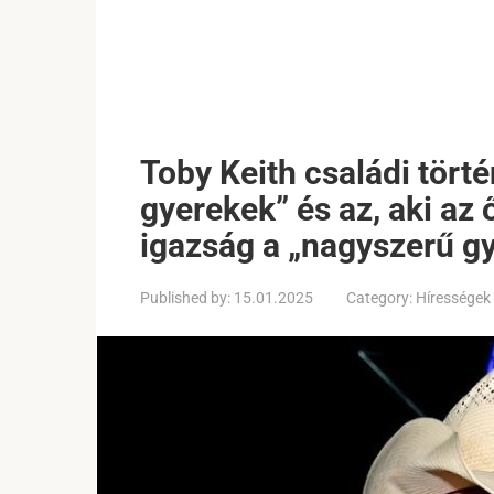
Toby Keith családi tört
gyerekek” és az, aki az ő
igazság a „nagyszerű g
Published by:
15.01.2025
Category:
Hírességek