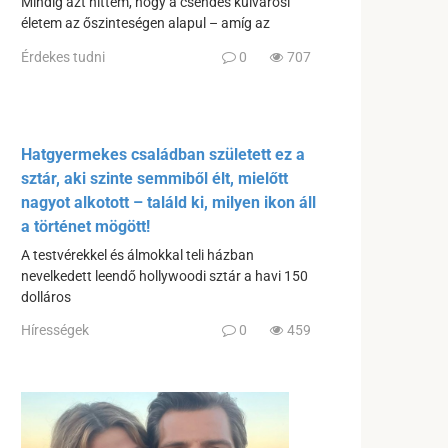
Mindig azt hittem, hogy a csendes külvárosi
életem az őszinteségen alapul – amíg az
Érdekes tudni
0
707
Hatgyermekes családban született ez a
sztár, aki szinte semmiből élt, mielőtt
nagyot alkotott – találd ki, milyen ikon áll
a történet mögött!
A testvérekkel és álmokkal teli házban
nevelkedett leendő hollywoodi sztár a havi 150
dolláros
Hírességek
0
459