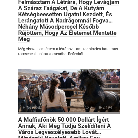
Felmásztam A Létrára, Hogy Levágjam
A Száraz Faágakat, De A Kutyám
Kétségbeesetten Ugatni Kezdett, És
Lerángatott A Nadrágomnál Fogva…
Néhány Másodperccel Később
Rájöttem, Hogy Az Életemet Mentette
Meg
Még vissza sem értem a létrához… amikor hirtelen hatalmas
reccsenés hasított a csendbe. Reflexből
Hírességek
0
2 194
A Maffiafőnök 50 000 Dollárt Ígért
Annak, Aki Meg Tudja Szelídíteni A
Város Legveszélyesebb Lovát…