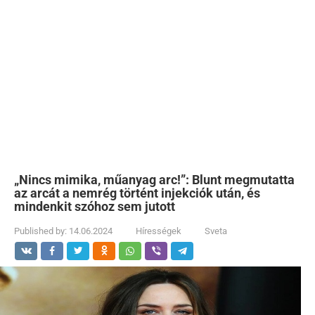
„Nincs mimika, műanyag arc!”: Blunt megmutatta
az arcát a nemrég történt injekciók után, és
mindenkit szóhoz sem jutott
Published by:
14.06.2024
Hírességek
Sveta