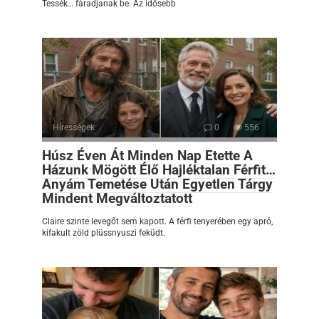
Tessék… fáradjanak be. Az idősebb
Hírességek
0
556
Húsz Éven Át Minden Nap Etette A
Házunk Mögött Élő Hajléktalan Férfit…
Anyám Temetése Után Egyetlen Tárgy
Mindent Megváltoztatott
Claire szinte levegőt sem kapott. A férfi tenyerében egy apró,
kifakult zöld plüssnyuszi feküdt.