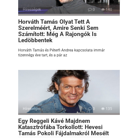
Hírességek
0
140
Horváth Tamás Olyat Tett A
Szerelméért, Amire Senki Sem
Számított: Még A Rajongók Is
Ledöbbentek
Horváth Tamás és Péterfi Andrea kapcsolata immár
tizennégy éve tart, és a pár az
Hírességek
0
135
Egy Reggeli Kávé Majdnem
Katasztrófába Torkollott: Hevesi
Tamás Pokoli Fájdalmakról Mesélt