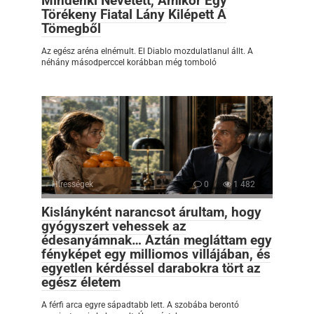
Mindenki Nevetett, Amikor Egy
Törékeny Fiatal Lány Kilépett A
Tömegből
Az egész aréna elnémult. El Diablo mozdulatlanul állt. A
néhány másodperccel korábban még tomboló
Hírességek
0
1 482
Kislányként narancsot árultam, hogy
gyógyszert vehessek az
édesanyámnak… Aztán megláttam egy
fényképet egy milliomos villájában, és
egyetlen kérdéssel darabokra tört az
egész életem
A férfi arca egyre sápadtabb lett. A szobába berontó