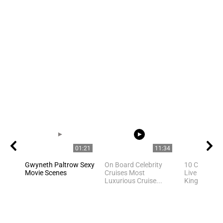
01:21
11:34
Gwyneth Paltrow Sexy
On Board Celebrity
10 Celebriti
Movie Scenes
Cruises Most
Live In Unite
Luxurious Cruise...
Kingdom