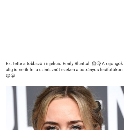
Ezt tette a többszöri injekció Emily Blunttal! 😱🤐 A rajongók
alig ismerik fel a színésznőt ezeken a botrányos lesifotókon!
😲😬