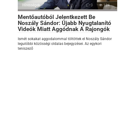
Hírességek
0
124
Mentőautóból Jelentkezett Be
Noszály Sándor: Újabb Nyugtalanító
Videók Miatt Aggódnak A Rajongók
Ismét sokakat aggodalommal töltöttek el Noszály Sándor
legutóbbi közösségi oldalas bejegyzései. Az egykori
teniszező