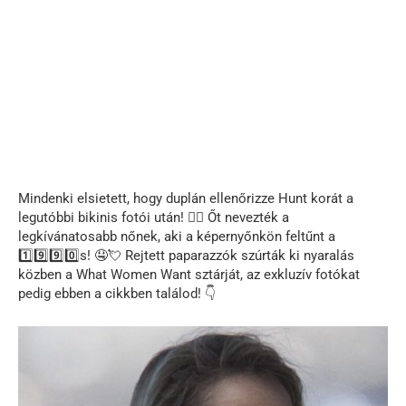
Mindenki elsietett, hogy duplán ellenőrizze Hunt korát a
legutóbbi bikinis fotói után! ❤️‍🔥 Őt nevezték a
legkívánatosabb nőnek, aki a képernyőnkön feltűnt a
1️⃣9️⃣9️⃣0️⃣s! 🤤💘 Rejtett paparazzók szúrták ki nyaralás
közben a What Women Want sztárját, az exkluzív fotókat
pedig ebben a cikkben találod! 👇