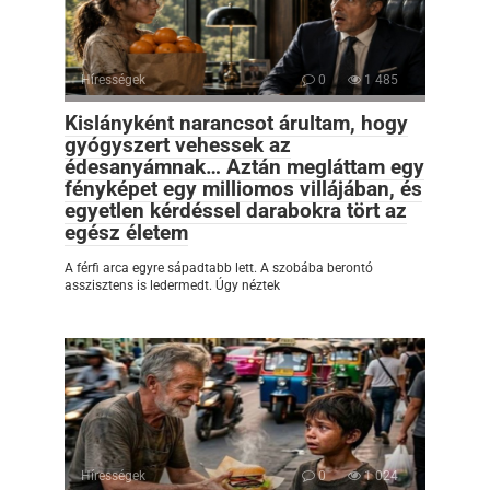
Hírességek
0
1 485
Kislányként narancsot árultam, hogy
gyógyszert vehessek az
édesanyámnak… Aztán megláttam egy
fényképet egy milliomos villájában, és
egyetlen kérdéssel darabokra tört az
egész életem
A férfi arca egyre sápadtabb lett. A szobába berontó
asszisztens is ledermedt. Úgy néztek
Hírességek
0
1 024