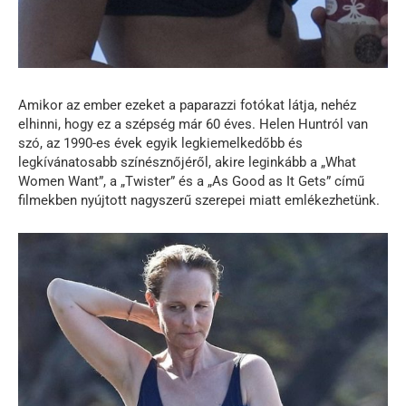
Amikor az ember ezeket a paparazzi fotókat látja, nehéz
elhinni, hogy ez a szépség már 60 éves. Helen Huntról van
szó, az 1990-es évek egyik legkiemelkedőbb és
legkívánatosabb színésznőjéről, akire leginkább a „What
Women Want”, a „Twister” és a „As Good as It Gets” című
filmekben nyújtott nagyszerű szerepei miatt emlékezhetünk.