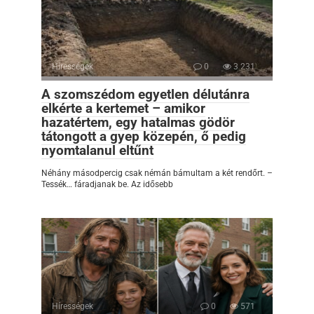
Hírességek
0
3 231
A szomszédom egyetlen délutánra
elkérte a kertemet – amikor
hazatértem, egy hatalmas gödör
tátongott a gyep közepén, ő pedig
nyomtalanul eltűnt
Néhány másodpercig csak némán bámultam a két rendőrt. –
Tessék… fáradjanak be. Az idősebb
Hírességek
0
571