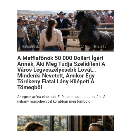
Hírességek
0
2 215
A Maffiafőnök 50 000 Dollárt Ígért
Annak, Aki Meg Tudja Szelídíteni A
Város Legveszélyesebb Lovát…
Mindenki Nevetett, Amikor Egy
Törékeny Fiatal Lány Kilépett A
Tömegből
Az egész aréna elnémult. El Diablo mozdulatlanul állt. A
néhány másodperccel korábban még tomboló