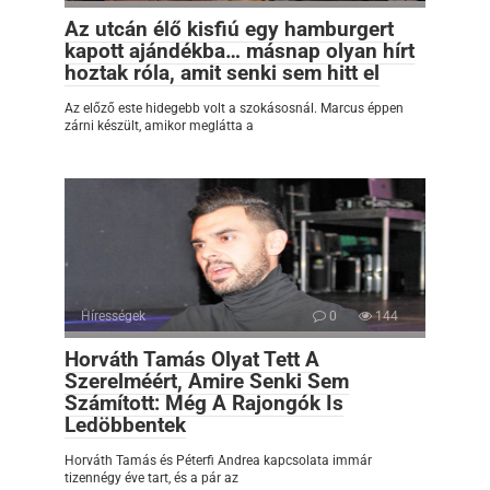
Az utcán élő kisfiú egy hamburgert
kapott ajándékba… másnap olyan hírt
hoztak róla, amit senki sem hitt el
Az előző este hidegebb volt a szokásosnál. Marcus éppen
zárni készült, amikor meglátta a
Hírességek
0
144
Horváth Tamás Olyat Tett A
Szerelméért, Amire Senki Sem
Számított: Még A Rajongók Is
Ledöbbentek
Horváth Tamás és Péterfi Andrea kapcsolata immár
tizennégy éve tart, és a pár az