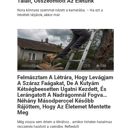
Talált, Összeomlott Az Életünk
Nora könnyes szemmel nézett a kamerába. – Ha ezt a
felvételt látjátok, akkor már
Hírességek
0
586
Felmásztam A Létrára, Hogy Levágjam
A Száraz Faágakat, De A Kutyám
Kétségbeesetten Ugatni Kezdett, És
Lerángatott A Nadrágomnál Fogva…
Néhány Másodperccel Később
Rájöttem, Hogy Az Életemet Mentette
Meg
Még vissza sem értem a létrához… amikor hirtelen hatalmas
reccsenés hasított a csendbe. Reflexből