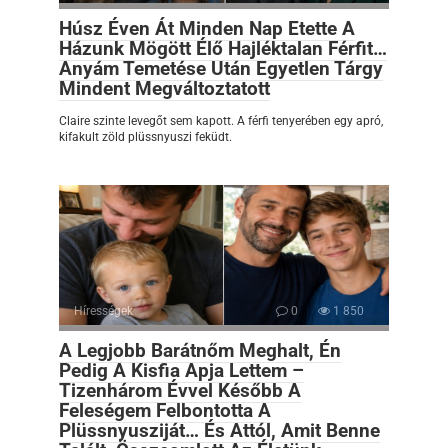
Húsz Éven Át Minden Nap Etette A
Házunk Mögött Élő Hajléktalan Férfit…
Anyám Temetése Után Egyetlen Tárgy
Mindent Megváltoztatott
Claire szinte levegőt sem kapott. A férfi tenyerében egy apró,
kifakult zöld plüssnyuszi feküdt.
Hírességek
0
1 850
A Legjobb Barátnőm Meghalt, Én
Pedig A Kisfia Apja Lettem –
Tizenhárom Évvel Később A
Feleségem Felbontotta A
Plüssnyusziját… És Attól, Amit Benne