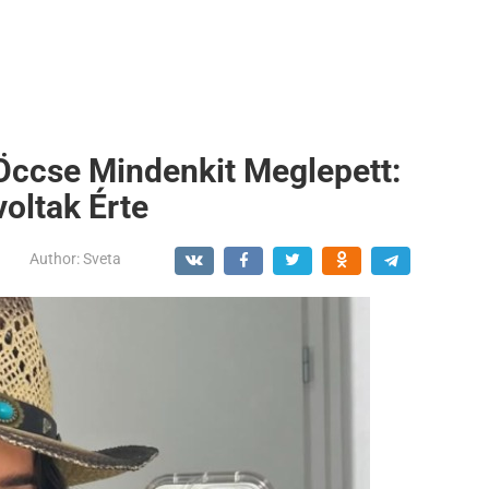
 Öccse Mindenkit Meglepett:
oltak Érte
Author:
Sveta