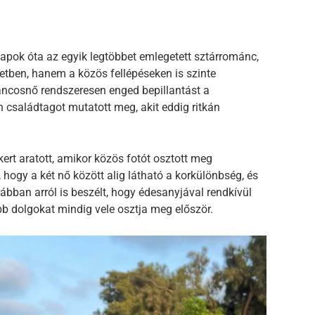
apok óta az egyik legtöbbet emlegetett sztárrománc,
tben, hanem a közös fellépéseken is szinte
táncosnő rendszeresen enged bepillantást a
családtagot mutatott meg, akit eddig ritkán
rt aratott, amikor közös fotót osztott meg
hogy a két nő között alig látható a korkülönbség, és
ábban arról is beszélt, hogy édesanyjával rendkívül
bb dolgokat mindig vele osztja meg először.