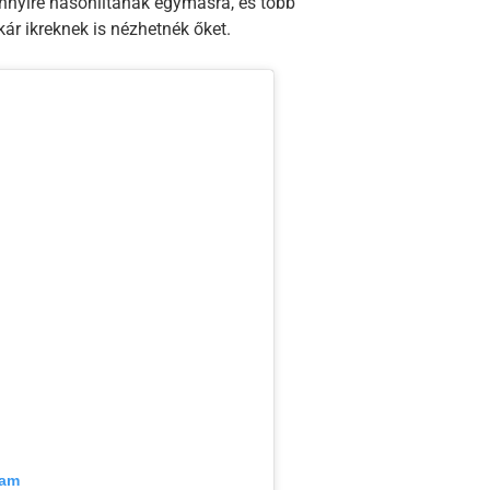
ennyire hasonlítanak egymásra, és több
ár ikreknek is nézhetnék őket.
ram