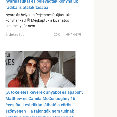
nyaralásukat és belevágtak konyhájuk
radikális átalakításába
Nyaralás helyett a férjemmel felújítottuk a
konyhánkat! 🤫 Megkaptuk a kívánatos
eredményt és nem
Érdekes tudni
0
14479
„A tökéletes keverék anyából és apából”:
Matthew és Camila McConaughey 16
éves fia, Levi ritkán látható a vörös
szőnyegen – a rajongók nem tudnak