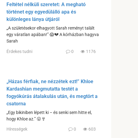
Feltétel nélküli szeretet: A megható
történet egy egyedülálló apa és
különleges lánya útjáról
„A születésekor elhagyott Sarah reményt talált
egy váratlan apában!” 😱💔 A kórházban hagyva
Sarah
Érdekes tudni
0
1176
„Házas férfiak, ne nézzétek ezt!” Khloe
Kardashian megmutatta testét a
fogyókúrás átalakulás után, és megtört a
csatorna
„Egy bikiniben lépett ki – és senki sem hitte el,
hogy Khloe az.” 😮👙
Hírességek
0
603