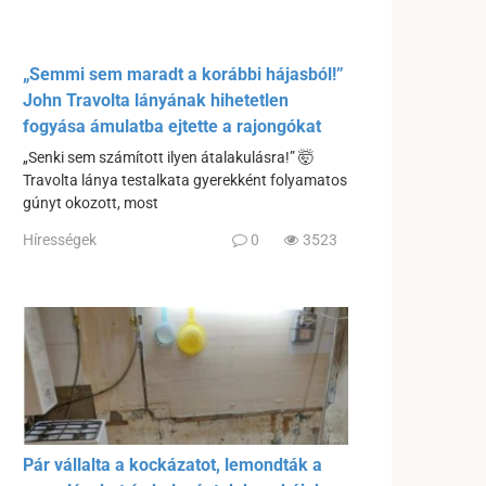
„Semmi sem maradt a korábbi hájasból!”
John Travolta lányának hihetetlen
fogyása ámulatba ejtette a rajongókat
„Senki sem számított ilyen átalakulásra!” 🤯
Travolta lánya testalkata gyerekként folyamatos
gúnyt okozott, most
Hírességek
0
3523
Pár vállalta a kockázatot, lemondták a