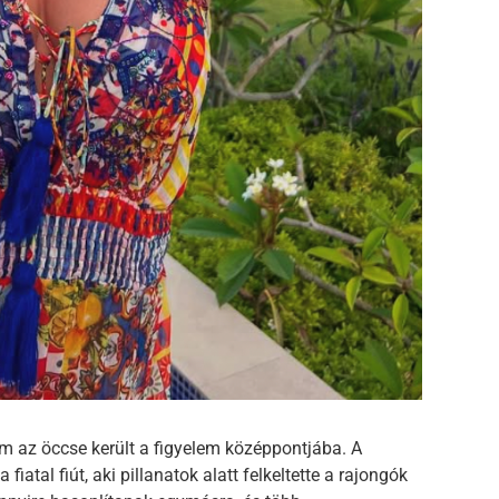
 az öccse került a figyelem középpontjába. A
iatal fiút, aki pillanatok alatt felkeltette a rajongók