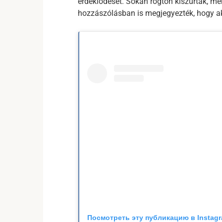
érdeklődését. Sokan rögtön kiszúrták, m
hozzászólásban is megjegyezték, hogy ak
Посмотреть эту публикацию в Instag