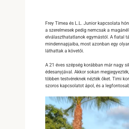
Frey Tímea és L.L. Junior kapcsolata hón
a szerelmesek pedig nemcsak a magánéle
elválaszthatatlanok egymástól. A fiatal 
mindennapjaiba, most azonban egy olyan 
láthattak a követői.
A 21 éves szépség korábban már nagy sike
édesanyjával. Akkor sokan megjegyezték, 
többen testvéreknek nézték őket. Timi kor
szoros kapcsolatot ápol, és a legfontosa