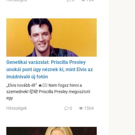
Genetikai varázslat: Priscilla Presley
unokái pont úgy néznek ki, mint Elvis az
imádnivaló új fotón
„Elvis tovább él!” 🔥❤️‍🔥 Nem fogsz hinni a
szemednek! 🤯🫣 Priscilla Presley megosztott
egy
Hírességek
0
1504