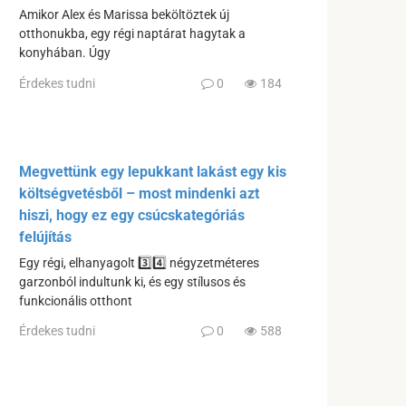
Amikor Alex és Marissa beköltöztek új
otthonukba, egy régi naptárat hagytak a
konyhában. Úgy
Érdekes tudni
0
184
Megvettünk egy lepukkant lakást egy kis
költségvetésből – most mindenki azt
hiszi, hogy ez egy csúcskategóriás
felújítás
Egy régi, elhanyagolt 3️⃣4️⃣ négyzetméteres
garzonból indultunk ki, és egy stílusos és
funkcionális otthont
Érdekes tudni
0
588