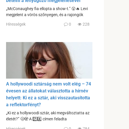
betelni a lenyűgöző megjelenésével
„McConaughey fia ellopta a show-t.” 😮🔥 Levi
megjelent a vörös szőnyegen, és a rajongók
Hírességek
0
228
A hollywoodi sztárság nem volt elég – 74
évesen az állatokat választotta a hírnév
helyett: Ki ez a sztár, aki visszautasította
a reflektorfényt?
„Ki ez a hollywoodi sztár, aki megváltoztatta az
életét?” 🫢🫣 A 7️⃣4️⃣ címen feladta
Hírességek
0
784