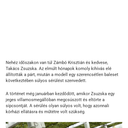
Nehéz időszakon van túl Zámbó Krisztián és kedvese,
Takács Zsuzska. Az elmúlt hónapok komoly kihívás elé
állították a párt, miután a modell egy szerencsétlen baleset
következtében súlyos sérülést szenvedett.
A történet még januárban kezdődött, amikor Zsuzska egy
jeges villamosmegállóban megcsúszott és eltörte a
sípcsontját. A sérülés olyan súlyos volt, hogy azonnali
kórházi ellátásra és műtétre volt szükség.