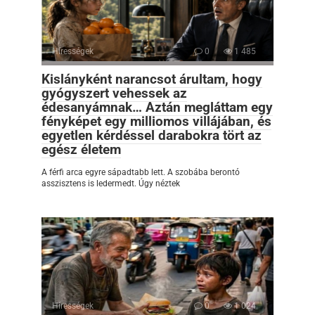
Hírességek
0
1 485
Kislányként narancsot árultam, hogy
gyógyszert vehessek az
édesanyámnak… Aztán megláttam egy
fényképet egy milliomos villájában, és
egyetlen kérdéssel darabokra tört az
egész életem
A férfi arca egyre sápadtabb lett. A szobába berontó
asszisztens is ledermedt. Úgy néztek
Hírességek
0
1 024