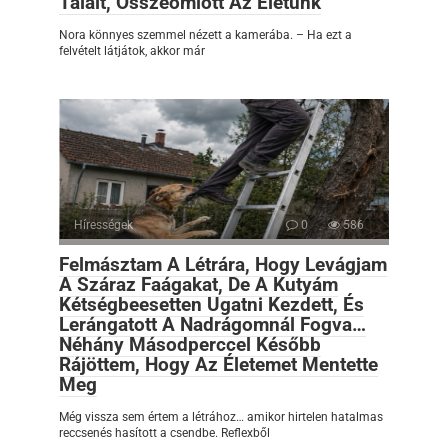
Talált, Összeomlott Az Életünk
Nora könnyes szemmel nézett a kamerába. – Ha ezt a
felvételt látjátok, akkor már
Hírességek
0
586
Felmásztam A Létrára, Hogy Levágjam
A Száraz Faágakat, De A Kutyám
Kétségbeesetten Ugatni Kezdett, És
Lerángatott A Nadrágomnál Fogva…
Néhány Másodperccel Később
Rájöttem, Hogy Az Életemet Mentette
Meg
Még vissza sem értem a létrához… amikor hirtelen hatalmas
reccsenés hasított a csendbe. Reflexből