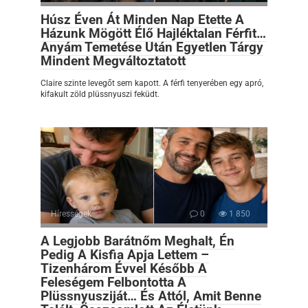
Húsz Éven Át Minden Nap Etette A
Házunk Mögött Élő Hajléktalan Férfit…
Anyám Temetése Után Egyetlen Tárgy
Mindent Megváltoztatott
Claire szinte levegőt sem kapott. A férfi tenyerében egy apró,
kifakult zöld plüssnyuszi feküdt.
Hírességek
0
1 850
A Legjobb Barátnőm Meghalt, Én
Pedig A Kisfia Apja Lettem –
Tizenhárom Évvel Később A
Feleségem Felbontotta A
Plüssnyusziját… És Attól, Amit Benne