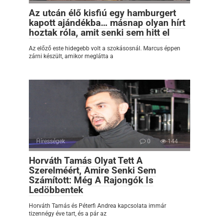
Az utcán élő kisfiú egy hamburgert
kapott ajándékba… másnap olyan hírt
hoztak róla, amit senki sem hitt el
Az előző este hidegebb volt a szokásosnál. Marcus éppen
zárni készült, amikor meglátta a
Hírességek
0
144
Horváth Tamás Olyat Tett A
Szerelméért, Amire Senki Sem
Számított: Még A Rajongók Is
Ledöbbentek
Horváth Tamás és Péterfi Andrea kapcsolata immár
tizennégy éve tart, és a pár az