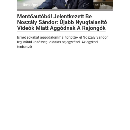
Hírességek
0
124
Mentőautóból Jelentkezett Be
Noszály Sándor: Újabb Nyugtalanító
Videók Miatt Aggódnak A Rajongók
Ismét sokakat aggodalommal töltöttek el Noszály Sándor
legutóbbi közösségi oldalas bejegyzései. Az egykori
teniszező