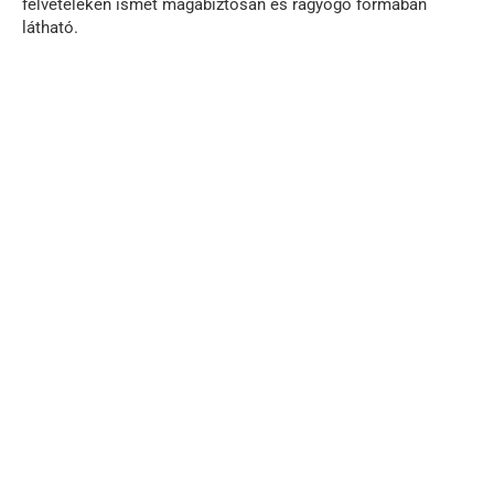
felvételeken ismét magabiztosan és ragyogó formában
látható.