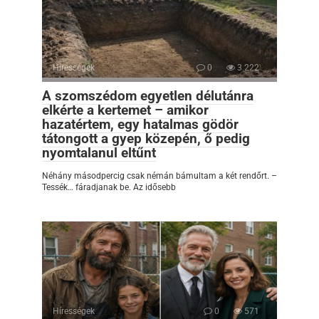
Hírességek
0
3 222
A szomszédom egyetlen délutánra
elkérte a kertemet – amikor
hazatértem, egy hatalmas gödör
tátongott a gyep közepén, ő pedig
nyomtalanul eltűnt
Néhány másodpercig csak némán bámultam a két rendőrt. –
Tessék… fáradjanak be. Az idősebb
Hírességek
0
571