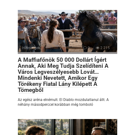
Hírességek
0
2 215
A Maffiafőnök 50 000 Dollárt Ígért
Annak, Aki Meg Tudja Szelídíteni A
Város Legveszélyesebb Lovát…
Mindenki Nevetett, Amikor Egy
Törékeny Fiatal Lány Kilépett A
Tömegből
Az egész aréna elnémult. El Diablo mozdulatlanul állt. A
néhány másodperccel korábban még tomboló