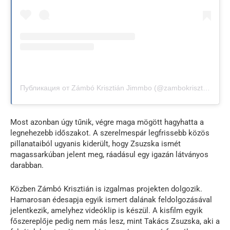
Публикация от Zámbó Krisztián Jimmbo (@zambokrisztianmusical)
Most azonban úgy tűnik, végre maga mögött hagyhatta a
legnehezebb időszakot. A szerelmespár legfrissebb közös
pillanataiból ugyanis kiderült, hogy Zsuzska ismét
magassarkúban jelent meg, ráadásul egy igazán látványos
darabban.
Közben Zámbó Krisztián is izgalmas projekten dolgozik.
Hamarosan édesapja egyik ismert dalának feldolgozásával
jelentkezik, amelyhez videóklip is készül. A kisfilm egyik
főszereplője pedig nem más lesz, mint Takács Zsuzska, aki a