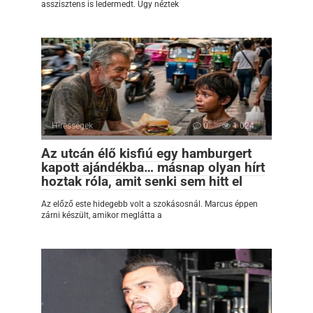
asszisztens is ledermedt. Úgy néztek
Hírességek
0
1 024
Az utcán élő kisfiú egy hamburgert
kapott ajándékba… másnap olyan hírt
hoztak róla, amit senki sem hitt el
Az előző este hidegebb volt a szokásosnál. Marcus éppen
zárni készült, amikor meglátta a