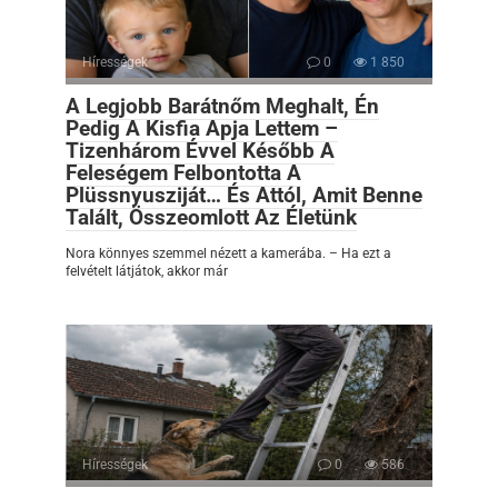
Hírességek
0
1 850
A Legjobb Barátnőm Meghalt, Én
Pedig A Kisfia Apja Lettem –
Tizenhárom Évvel Később A
Feleségem Felbontotta A
Plüssnyusziját… És Attól, Amit Benne
Talált, Összeomlott Az Életünk
Nora könnyes szemmel nézett a kamerába. – Ha ezt a
felvételt látjátok, akkor már
Hírességek
0
586