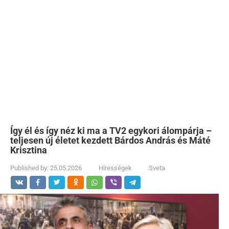
Így él és így néz ki ma a TV2 egykori álompárja –
teljesen új életet kezdett Bárdos András és Máté
Krisztina
Published by:
25.05.2026
Hírességek
Sveta