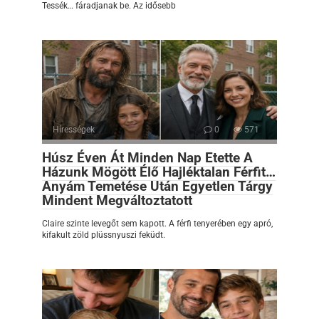
Tessék… fáradjanak be. Az idősebb
Hírességek
0
571
Húsz Éven Át Minden Nap Etette A
Házunk Mögött Élő Hajléktalan Férfit…
Anyám Temetése Után Egyetlen Tárgy
Mindent Megváltoztatott
Claire szinte levegőt sem kapott. A férfi tenyerében egy apró,
kifakult zöld plüssnyuszi feküdt.