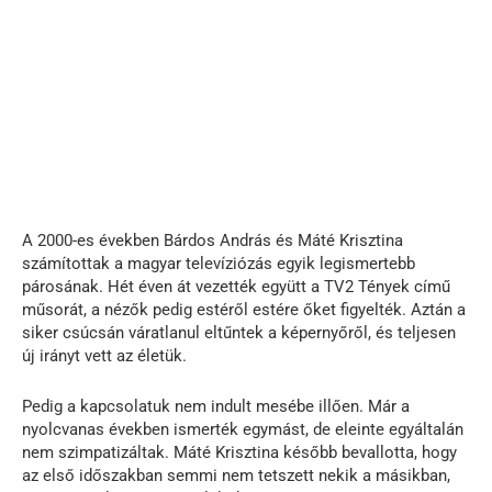
A 2000-es években Bárdos András és Máté Krisztina
számítottak a magyar televíziózás egyik legismertebb
párosának. Hét éven át vezették együtt a TV2 Tények című
műsorát, a nézők pedig estéről estére őket figyelték. Aztán a
siker csúcsán váratlanul eltűntek a képernyőről, és teljesen
új irányt vett az életük.
Pedig a kapcsolatuk nem indult mesébe illően. Már a
nyolcvanas években ismerték egymást, de eleinte egyáltalán
nem szimpatizáltak. Máté Krisztina később bevallotta, hogy
az első időszakban semmi nem tetszett nekik a másikban,