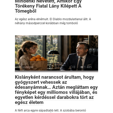
Mindenki Nevetett, Amikor Egy
Törékeny Fiatal Lány Kilépett A
Tömegből
Az egész aréna elnémult. El Diablo mozdulatlanul állt. A
néhány másodperccel korábban még tomboló
Hírességek
0
1 485
Kislányként narancsot árultam, hogy
gyógyszert vehessek az
édesanyámnak… Aztán megláttam egy
fényképet egy milliomos villájában, és
egyetlen kérdéssel darabokra tört az
egész életem
A férfi arca egyre sápadtabb lett. A szobába berontó