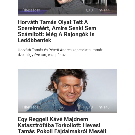
Hírességek
0
144
Horváth Tamás Olyat Tett A
Szerelméért, Amire Senki Sem
Számított: Még A Rajongók Is
Ledöbbentek
Horváth Tamás és Péterfi Andrea kapcsolata immár
tizennégy éve tart, és a pár az
Hírességek
0
140
Egy Reggeli Kávé Majdnem
Katasztrófába Torkollott: Hevesi
Tamás Pokoli Fájdalmakról Mesélt