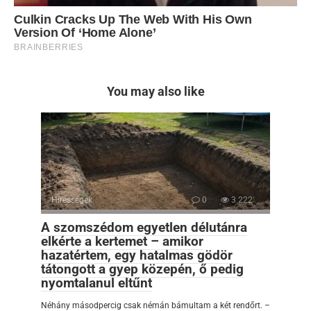
You may also like
Hírességek
0
3 222
A szomszédom egyetlen délutánra
elkérte a kertemet – amikor
hazatértem, egy hatalmas gödör
tátongott a gyep közepén, ő pedig
nyomtalanul eltűnt
Néhány másodpercig csak némán bámultam a két rendőrt. –