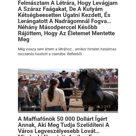
Felmásztam A Létrára, Hogy Levágjam
A Száraz Faágakat, De A Kutyám
Kétségbeesetten Ugatni Kezdett, És
Lerángatott A Nadrágomnál Fogva…
Néhány Másodperccel Később
Rájöttem, Hogy Az Életemet Mentette
Meg
Még vissza sem értem a létrához… amikor hirtelen hatalmas
reccsenés hasított a csendbe. Reflexből
Hírességek
0
2 215
A Maffiafőnök 50 000 Dollárt Ígért
Annak, Aki Meg Tudja Szelídíteni A
Város Legveszélyesebb Lovát…