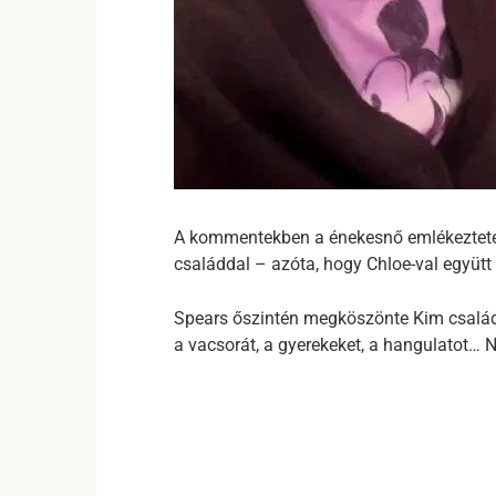
A kommentekben a énekesnő emlékeztetet
családdal – azóta, hogy Chloe-val együtt 
Spears őszintén megköszönte Kim csalá
a vacsorát, a gyerekeket, a hangulatot… 