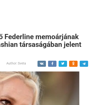
nő Federline memoárjának
shian társaságában jelent
Author:
Sveta