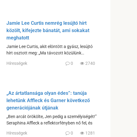
Jamie Lee Curtis nemrég lesújtó hírt
közölt, kifejezte bánatát, ami sokakat
meghatott
Jamie Lee Curtis, akit elöntött a gyász, lesújtó
hírt osztott meg: „Ma távozott közülünk…
Hírességek
0
2740
„Az ártatlansága olyan édes”: tanúja
lehetünk Affleck és Garner következő
generációjának útjának
„Ben arcát örökölte, Jen pedig a személyiségét!”
Seraphina Affleck a reflektorfényben nő fel, és
Hírességek
0
1281