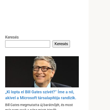
Keresés
Keresés
„Ki lopta el Bill Gates szívét?” Íme a nő,
akivel a Microsoft társalapítója randizik.
Bill Gates megmutatta új barátnőjét, és most