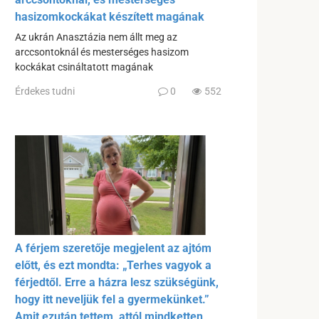
hasizomkockákat készített magának
Az ukrán Anasztázia nem állt meg az
arccsontoknál és mesterséges hasizom
kockákat csináltatott magának
Érdekes tudni
0
552
A férjem szeretője megjelent az ajtóm
előtt, és ezt mondta: „Terhes vagyok a
férjedtől. Erre a házra lesz szükségünk,
hogy itt neveljük fel a gyermekünket.”
Amit ezután tettem, attól mindketten