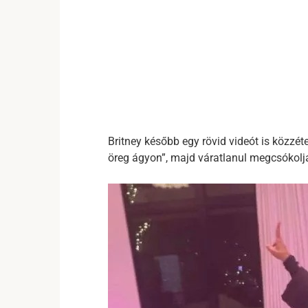
Britney később egy rövid videót is közzéte
öreg ágyon”, majd váratlanul megcsókolja