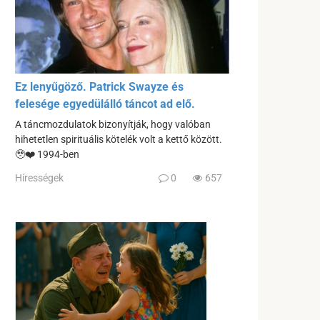
Ez lenyűgöző. Patrick Swayze és
felesége egyedülálló táncot ad elő.
A táncmozdulatok bizonyítják, hogy valóban
hihetetlen spirituális kötelék volt a kettő között.
🥹❤️ 1994-ben
Hírességek
0
657