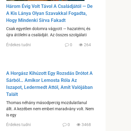
Három Évig Volt Távol A Családjától — De
A Kis Lánya Olyan Szavakkal Fogadta,
Hogy Mindenki Sírva Fakadt
Csak egyetlen dolomra vágyott — hazatérni, és
újra átölelni a családját. Az összes szolgálati
Érdekes tudni
0
264
A Horgász Kihúzott Egy Rozsdás Drótot A
Sárból… Amikor Lemos­ta Róla Az
Iszapot, Ledermedt Attól, Amit Valójában
Talált
Thomas néhány másodpercig mozdulatlanul
állt. A kezében nem emberi maradvány volt. Nem
is egy
Érdekes tudni
0
3468