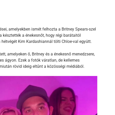
sei, amelyekben ismét felhozta a Britney Spears-szel
a késztették a énekesnőt, hogy régi barátaitól
 hétvégét Kim Kardashiannál tölti Chloe-val együtt.
tett, amelyeken ő, Britney és a énekesnő menedzsere,
 ágyon. Ezek a fotók váratlan, de kellemes
miután rövid ideig eltűnt a közösségi médiából.