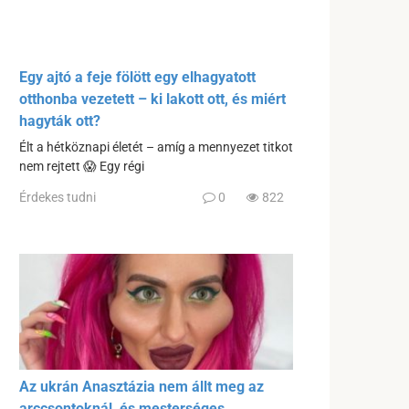
Egy ajtó a feje fölött egy elhagyatott
otthonba vezetett – ki lakott ott, és miért
hagyták ott?
Élt a hétköznapi életét – amíg a mennyezet titkot
nem rejtett 😱 Egy régi
Érdekes tudni
0
822
Az ukrán Anasztázia nem állt meg az
arccsontoknál, és mesterséges