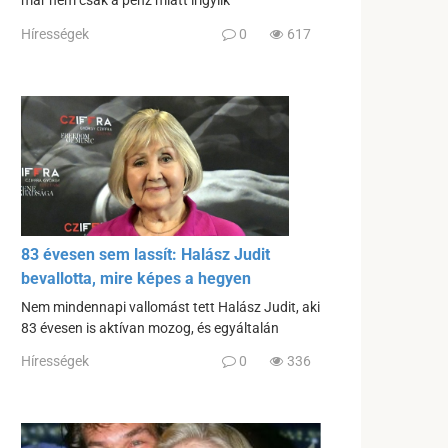
már nem csak a pénz miatt irigylik
Hírességek
0
617
83 évesen sem lassít: Halász Judit
bevallotta, mire képes a hegyen
Nem mindennapi vallomást tett Halász Judit, aki
83 évesen is aktívan mozog, és egyáltalán
Hírességek
0
336