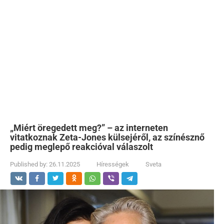
„Miért öregedett meg?” – az interneten
vitatkoznak Zeta-Jones külsejéről, az színésznő
pedig meglepő reakcióval válaszolt
Published by:
26.11.2025
Hírességek
Sveta