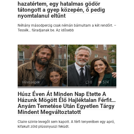
hazatértem, egy hatalmas gödör
tátongott a gyep közepén, ő pedig
nyomtalanul eltűnt
Néhány másodpercig csak némán bámultam a két rendőrt. –
Tessék… fáradjanak be. Az idősebb
Hírességek
0
574
Húsz Éven Át Minden Nap Etette A
Házunk Mögött Élő Hajléktalan Férfit…
Anyám Temetése Után Egyetlen Tárgy
Mindent Megváltoztatott
Claire szinte levegőt sem kapott. A férfi tenyerében egy apró,
kifakult zöld plüssnyuszi feküdt.