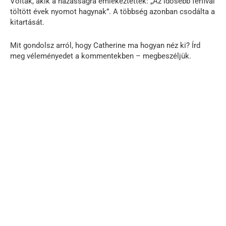
Voltak, akik a házasságra emlékeztettek: „Az idősebb férfival
töltött évek nyomot hagynak”. A többség azonban csodálta a
kitartását.
Mit gondolsz arról, hogy Catherine ma hogyan néz ki? Írd
meg véleményedet a kommentekben – megbeszéljük.