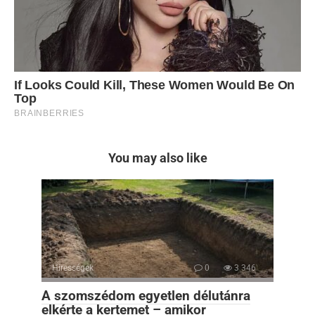
You may also like
Hírességek
0
3 346
A szomszédom egyetlen délutánra
elkérte a kertemet – amikor