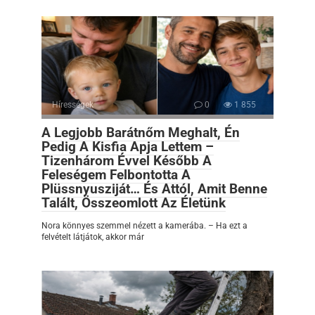
Hírességek
0
1 855
A Legjobb Barátnőm Meghalt, Én
Pedig A Kisfia Apja Lettem –
Tizenhárom Évvel Később A
Feleségem Felbontotta A
Plüssnyusziját… És Attól, Amit Benne
Talált, Összeomlott Az Életünk
Nora könnyes szemmel nézett a kamerába. – Ha ezt a
felvételt látjátok, akkor már