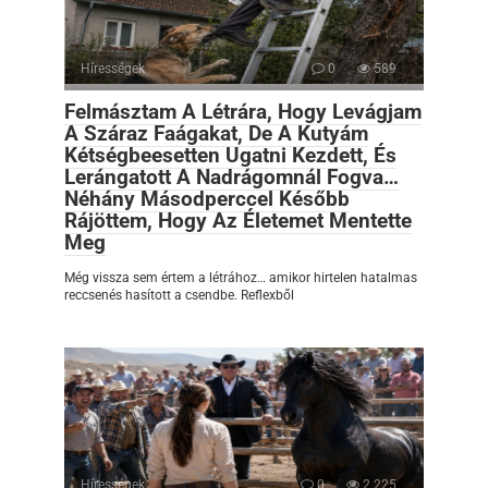
Hírességek
0
589
Felmásztam A Létrára, Hogy Levágjam
A Száraz Faágakat, De A Kutyám
Kétségbeesetten Ugatni Kezdett, És
Lerángatott A Nadrágomnál Fogva…
Néhány Másodperccel Később
Rájöttem, Hogy Az Életemet Mentette
Meg
Még vissza sem értem a létrához… amikor hirtelen hatalmas
reccsenés hasított a csendbe. Reflexből
Hírességek
0
2 225