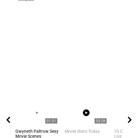
01:21
03:28
Gwyneth Paltrow Sexy
Movie Stars Today
10 Celebriti
Movie Scenes
Live In Los 