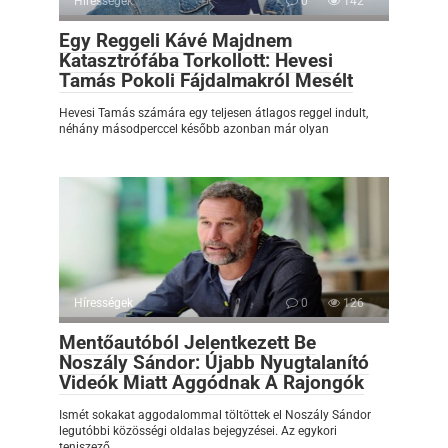
Hírességek
0
142
Egy Reggeli Kávé Majdnem
Katasztrófába Torkollott: Hevesi
Tamás Pokoli Fájdalmakról Mesélt
Hevesi Tamás számára egy teljesen átlagos reggel indult,
néhány másodperccel később azonban már olyan
Hírességek
0
126
Mentőautóból Jelentkezett Be
Noszály Sándor: Újabb Nyugtalanító
Videók Miatt Aggódnak A Rajongók
Ismét sokakat aggodalommal töltöttek el Noszály Sándor
legutóbbi közösségi oldalas bejegyzései. Az egykori
teniszező