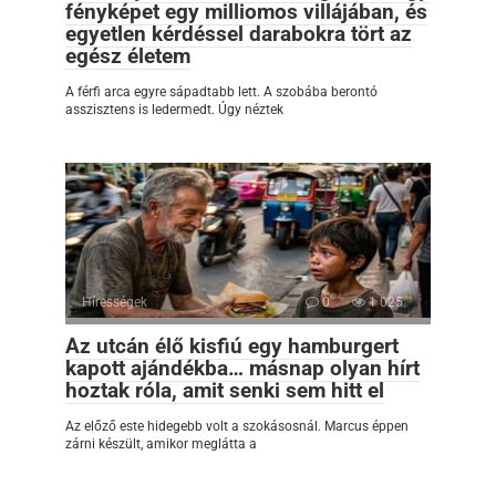
fényképet egy milliomos villájában, és
egyetlen kérdéssel darabokra tört az
egész életem
A férfi arca egyre sápadtabb lett. A szobába berontó
asszisztens is ledermedt. Úgy néztek
Hírességek
0
1 025
Az utcán élő kisfiú egy hamburgert
kapott ajándékba… másnap olyan hírt
hoztak róla, amit senki sem hitt el
Az előző este hidegebb volt a szokásosnál. Marcus éppen
zárni készült, amikor meglátta a