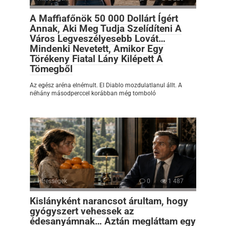
A Maffiafőnök 50 000 Dollárt Ígért
Annak, Aki Meg Tudja Szelídíteni A
Város Legveszélyesebb Lovát…
Mindenki Nevetett, Amikor Egy
Törékeny Fiatal Lány Kilépett A
Tömegből
Az egész aréna elnémult. El Diablo mozdulatlanul állt. A
néhány másodperccel korábban még tomboló
Hírességek
0
1 487
Kislányként narancsot árultam, hogy
gyógyszert vehessek az
édesanyámnak… Aztán megláttam egy