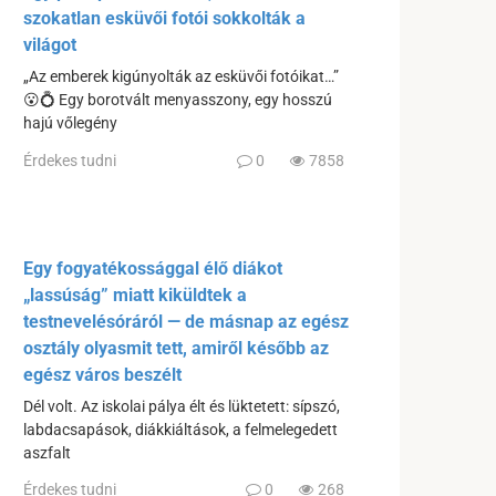
szokatlan esküvői fotói sokkolták a
világot
„Az emberek kigúnyolták az esküvői fotóikat…”
😮💍 Egy borotvált menyasszony, egy hosszú
hajú vőlegény
Érdekes tudni
0
7858
Egy fogyatékossággal élő diákot
„lassúság” miatt kiküldtek a
testnevelésóráról — de másnap az egész
osztály olyasmit tett, amiről később az
egész város beszélt
Dél volt. Az iskolai pálya élt és lüktetett: sípszó,
labdacsapások, diákkiáltások, a felmelegedett
aszfalt
Érdekes tudni
0
268