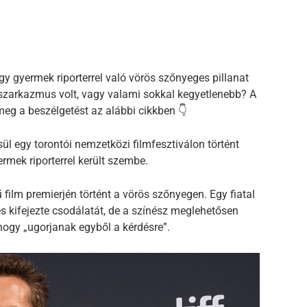
gy gyermek riporterrel való vörös szőnyeges pillanat
szarkazmus volt, vagy valami sokkal kegyetlenebb? A
g a beszélgetést az alábbi cikkben 👇
ül egy torontói nemzetközi filmfesztiválon történt
rmek riporterrel került szembe.
film premierjén történt a vörös szőnyegen. Egy fiatal
és kifejezte csodálatát, de a színész meglehetősen
, hogy „ugorjanak egyből a kérdésre”.