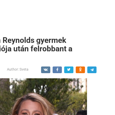
n Reynolds gyermek
iója után felrobbant a
Author:
Sveta