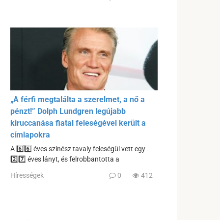
„A férfi megtalálta a szerelmet, a nő a
pénzt!” Dolph Lundgren legújabb
kiruccanása fiatal feleségével került a
címlapokra
A 6️⃣6️⃣ éves színész tavaly feleségül vett egy
2️⃣7️⃣ éves lányt, és felrobbantotta a
Hírességek
0
412