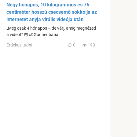
Négy hónapos, 10 kilogrammos és 76
centiméter hosszú csecsemő sokkolja az
internetet anyja virális videója után
„Még csak 4 hónapos – de várj, amíg megnézed
a videót” 😳👶 Gunner baba
Érdekes tudni
0
190