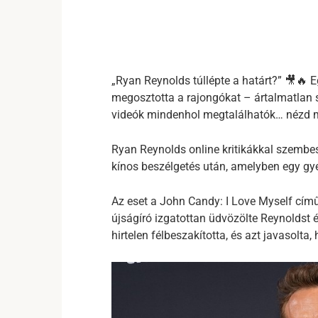
„Ryan Reynolds túllépte a határt?” 🎥🔥 E
megosztotta a rajongókat – ártalmatlan 
videók mindenhol megtalálhatók… nézd me
Ryan Reynolds online kritikákkal szembes
kínos beszélgetés után, amelyben egy gye
Az eset a John Candy: I Love Myself című 
újságíró izgatottan üdvözölte Reynoldst 
hirtelen félbeszakította, és azt javasolta