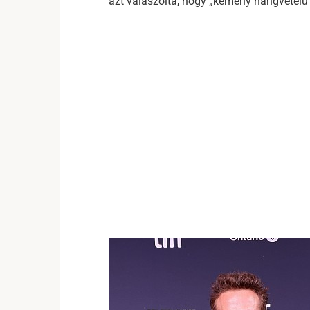
azt válaszolta, hogy „kemény hangvételű le