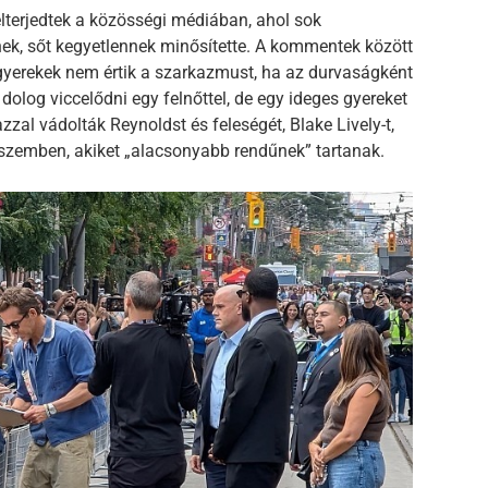
elterjedtek a közösségi médiában, ahol sok
nek, sőt kegyetlennek minősítette. A kommentek között
 gyerekek nem értik a szarkazmust, ha az durvaságként
olog viccelődni egy felnőttel, de egy ideges gyereket
zal vádolták Reynoldst és feleségét, Blake Lively-t,
szemben, akiket „alacsonyabb rendűnek” tartanak.