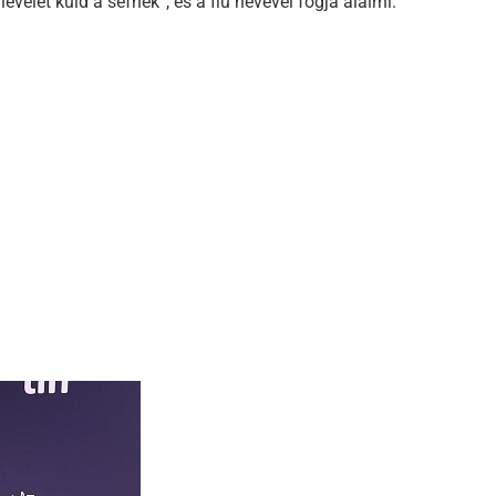
velet küld a séfnek”, és a fiú nevével fogja aláírni.