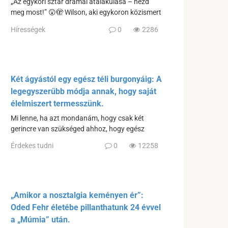
„Az egykori sztár drámai átalakulása – nézd
meg most!” 😲🫣 Wilson, aki egykoron közismert
Hírességek
0
2286
Két ágyástól egy egész téli burgonyáig: A
legegyszerűbb módja annak, hogy saját
élelmiszert termesszünk.
Mi lenne, ha azt mondanám, hogy csak két
gerincre van szükséged ahhoz, hogy egész
Érdekes tudni
0
12258
„Amikor a nosztalgia keményen ér”:
Oded Fehr életébe pillanthatunk 24 évvel
a „Múmia” után.