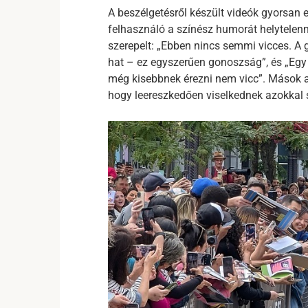
A beszélgetésről készült videók gyorsan 
felhasználó a színész humorát helytelen
szerepelt: „Ebben nincs semmi vicces. A
hat – ez egyszerűen gonoszság”, és „Egy d
még kisebbnek érezni nem vicc”. Mások az
hogy leereszkedően viselkednek azokkal 