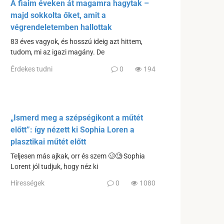
A fiaim éveken át magamra hagytak –
majd sokkolta őket, amit a
végrendeletemben hallottak
83 éves vagyok, és hosszú ideig azt hittem,
tudom, mi az igazi magány. De
Érdekes tudni
0
194
„Ismerd meg a szépségikont a műtét
előtt”: így nézett ki Sophia Loren a
plasztikai műtét előtt
Teljesen más ajkak, orr és szem 🥴🧐 Sophia
Lorent jól tudjuk, hogy néz ki
Hírességek
0
1080