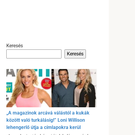
Keresés
Keresés
„A magazinok arcává válástól a kukák
között való turkálásig!” Loni Willison
lehengerlő útja a címlapokra kerül