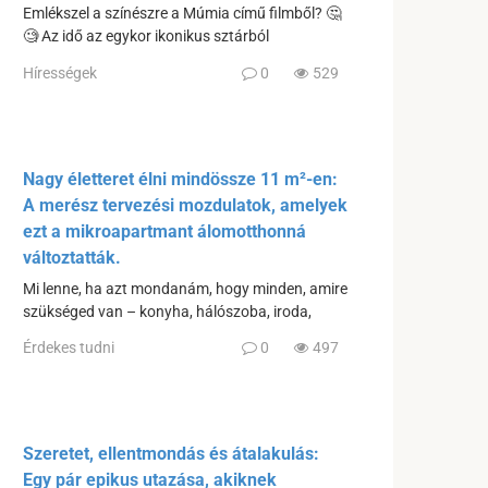
Emlékszel a színészre a Múmia című filmből? 🤔
🧐 Az idő az egykor ikonikus sztárból
Hírességek
0
529
Nagy életteret élni mindössze 11 m²-en:
A merész tervezési mozdulatok, amelyek
ezt a mikroapartmant álomotthonná
változtatták.
Mi lenne, ha azt mondanám, hogy minden, amire
szükséged van – konyha, hálószoba, iroda,
Érdekes tudni
0
497
Szeretet, ellentmondás és átalakulás:
Egy pár epikus utazása, akiknek