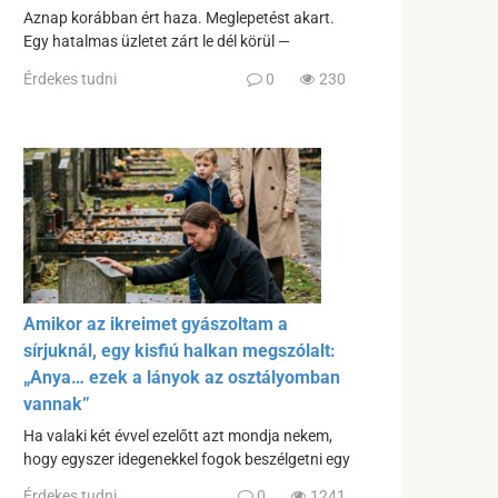
Aznap korábban ért haza. Meglepetést akart.
Egy hatalmas üzletet zárt le dél körül —
Érdekes tudni
0
230
Amikor az ikreimet gyászoltam a
sírjuknál, egy kisfiú halkan megszólalt:
„Anya… ezek a lányok az osztályomban
vannak”
Ha valaki két évvel ezelőtt azt mondja nekem,
hogy egyszer idegenekkel fogok beszélgetni egy
Érdekes tudni
0
1241