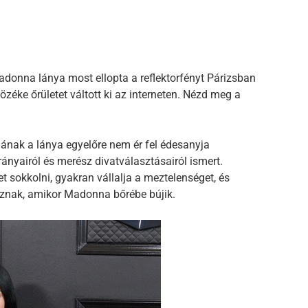
adonna lánya most ellopta a reflektorfényt Párizsban
zéke őrületet váltott ki az interneten. Nézd meg a
ának a lánya egyelőre nem ér fel édesanyja
rányairól és merész divatválasztásairól ismert.
 sokkolni, gyakran vállalja a meztelenséget, és
oznak, amikor Madonna bőrébe bújik.