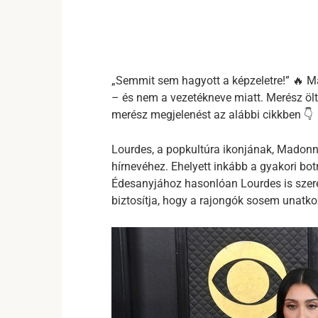
„Semmit sem hagyott a képzeletre!” 🔥 M
– és nem a vezetékneve miatt. Merész öltö
merész megjelenést az alábbi cikkben 👇
Lourdes, a popkultúra ikonjának, Madonn
hírnevéhez. Ehelyett inkább a gyakori bot
Édesanyjához hasonlóan Lourdes is szeret
biztosítja, hogy a rajongók sosem unatk