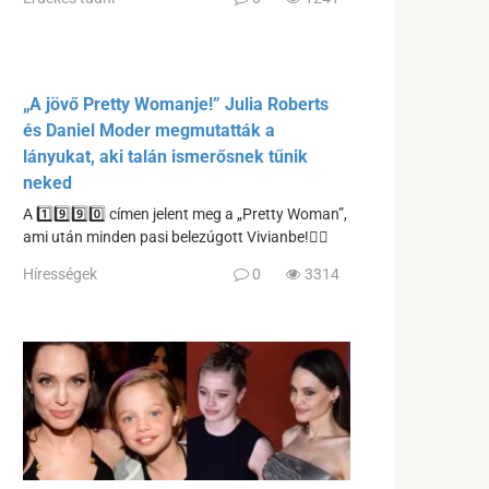
„A jövő Pretty Womanje!” Julia Roberts
és Daniel Moder megmutatták a
lányukat, aki talán ismerősnek tűnik
neked
A 1️⃣9️⃣9️⃣0️⃣ címen jelent meg a „Pretty Woman”,
ami után minden pasi belezúgott Vivianbe!❤️‍🔥
Hírességek
0
3314