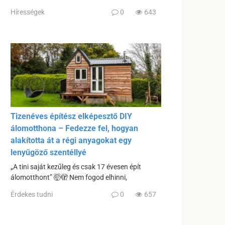
Hírességek
0
643
Tizenéves építész elképesztő DIY
álomotthona – Fedezze fel, hogyan
alakította át a régi anyagokat egy
lenyűgöző szentéllyé
„A tini saját kezűleg és csak 17 évesen épít
álomotthont” 🤯🫣 Nem fogod elhinni,
Érdekes tudni
0
657