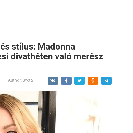
és stílus: Madonna
si divathéten való merész
Author:
Sveta