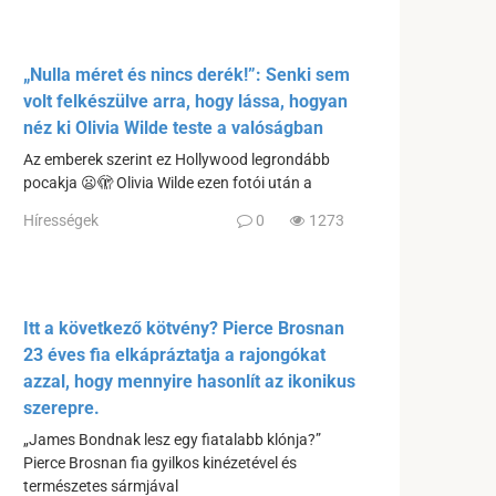
„Nulla méret és nincs derék!”: Senki sem
volt felkészülve arra, hogy lássa, hogyan
néz ki Olivia Wilde teste a valóságban
Az emberek szerint ez Hollywood legrondább
pocakja 😦🫣 Olivia Wilde ezen fotói után a
Hírességek
0
1273
Itt a következő kötvény? Pierce Brosnan
23 éves fia elkápráztatja a rajongókat
azzal, hogy mennyire hasonlít az ikonikus
szerepre.
„James Bondnak lesz egy fiatalabb klónja?”
Pierce Brosnan fia gyilkos kinézetével és
természetes sármjával