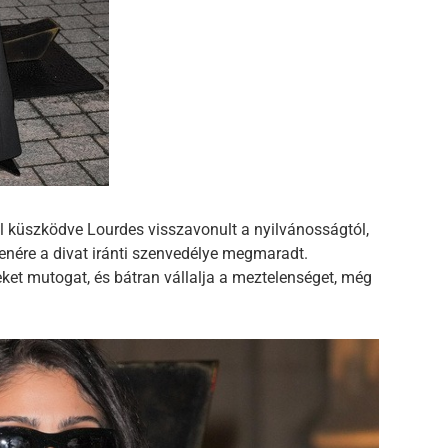
 küszködve Lourdes visszavonult a nyilvánosságtól,
llenére a divat iránti szenvedélye megmaradt.
eket mutogat, és bátran vállalja a meztelenséget, még