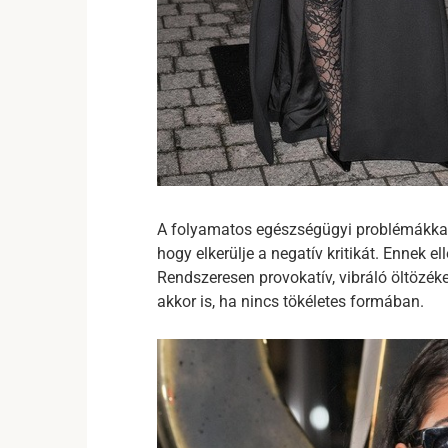
A folyamatos egészségügyi problémákkal
hogy elkerülje a negatív kritikát. Ennek e
Rendszeresen provokatív, vibráló öltözék
akkor is, ha nincs tökéletes formában.