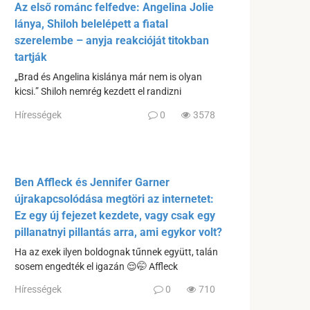
Az első románc felfedve: Angelina Jolie
lánya, Shiloh belelépett a fiatal
szerelembe – anyja reakcióját titokban
tartják
„Brad és Angelina kislánya már nem is olyan
kicsi.” Shiloh nemrég kezdett el randizni
Hírességek
0
3578
Ben Affleck és Jennifer Garner
újrakapcsolódása megtöri az internetet:
Ez egy új fejezet kezdete, vagy csak egy
pillanatnyi pillantás arra, ami egykor volt?
Ha az exek ilyen boldognak tűnnek együtt, talán
sosem engedték el igazán 😌🤭 Affleck
Hírességek
0
710