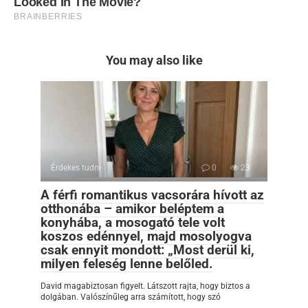
You may also like
Érdekes tudni
0
23
A férfi romantikus vacsorára hívott az
otthonába – amikor beléptem a
konyhába, a mosogató tele volt
koszos edénnyel, majd mosolyogva
csak ennyit mondott: „Most derül ki,
milyen feleség lenne belőled.
David magabiztosan figyelt. Látszott rajta, hogy biztos a
dolgában. Valószínűleg arra számított, hogy szó