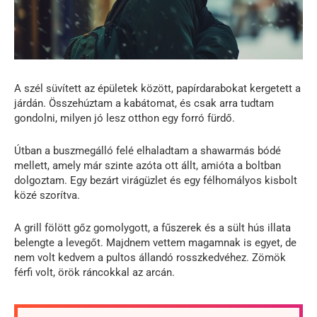
A szél süvített az épületek között, papírdarabokat kergetett a
járdán. Összehúztam a kabátomat, és csak arra tudtam
gondolni, milyen jó lesz otthon egy forró fürdő.
Útban a buszmegálló felé elhaladtam a shawarmás bódé
mellett, amely már szinte azóta ott állt, amióta a boltban
dolgoztam. Egy bezárt virágüzlet és egy félhomályos kisbolt
közé szorítva.
A grill fölött gőz gomolygott, a fűszerek és a sült hús illata
belengte a levegőt. Majdnem vettem magamnak is egyet, de
nem volt kedvem a pultos állandó rosszkedvéhez. Zömök
férfi volt, örök ráncokkal az arcán.