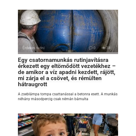
Érdekes tudni
0
38
Egy csatornamunkás rutinjavításra
érkezett egy eltömődött vezetékhez –
de amikor a víz apadni kezdett, rájött,
mi zárja el a csövet, és rémülten
hátraugrott
A zseblámpa tompa csattanással a betonra esett. A munkás
néhány másodpercig csak némán bámulta