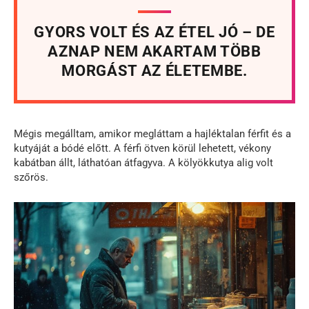
GYORS VOLT ÉS AZ ÉTEL JÓ – DE
AZNAP NEM AKARTAM TÖBB
MORGÁST AZ ÉLETEMBE.
Mégis megálltam, amikor megláttam a hajléktalan férfit és a
kutyáját a bódé előtt. A férfi ötven körül lehetett, vékony
kabátban állt, láthatóan átfagyva. A kölyökkutya alig volt
szőrös.