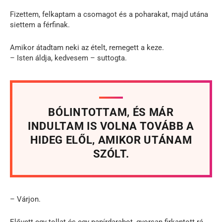
Fizettem, felkaptam a csomagot és a poharakat, majd utána
siettem a férfinak.
Amikor átadtam neki az ételt, remegett a keze.
– Isten áldja, kedvesem – suttogta.
BÓLINTOTTAM, ÉS MÁR
INDULTAM IS VOLNA TOVÁBB A
HIDEG ELŐL, AMIKOR UTÁNAM
SZÓLT.
– Várjon.
Elővett egy tollat és egy papírdarabot, gyorsan firkantott rá