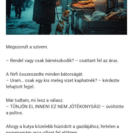
Megszorult a szívem.
– Rendel vagy csak bámészkodik? – csattant fel az árus.
A férfi összeszedte minden bátorságát.
– Uram… csak egy kis meleg vizet kaphatnék? – kérdezte
lehajtott fejjel.
Már tudtam, mi lesz a válasz.
– TŰNJÖN EL INNEN! EZ NEM JÓTÉKONYSÁG! – üvöltötte
a pultos.
Ahogy a kutya közelebb húzódott a gazdájához, hirtelen a
nagymamám arca villant fel előttem.