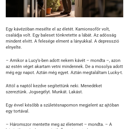
Egy kávézóban mesélte el az életét. Kamionsofőr volt,
családja volt. Egy baleset tönkretette a lábát. Az adósság
mindent elvitt. A felesége elment a lányukkal. A depresszió
elnyelte.
– Amikor a Lucy’s-ben adott nekem kávét – mondta –, azon
az estén véget akartam vetni mindennek. De a mosolya adott
még egy napot. Aztán még egyet. Aztán megtaláltam Lucky-t.
Attól a naptól kezdve segítettünk neki. Menedéket
szereztünk. Jogsegélyt. Munkát. Lakást.
Egy évvel később a születésnapomon megjelent az ajtóban
egy tortával.
– Háromszor mentette meg az életemet – mondta. – A