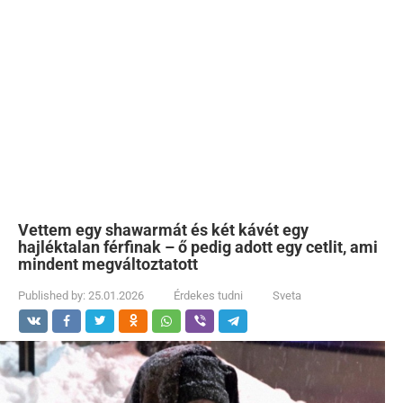
Vettem egy shawarmát és két kávét egy
hajléktalan férfinak – ő pedig adott egy cetlit, ami
mindent megváltoztatott
Published by:
25.01.2026
Érdekes tudni
Sveta