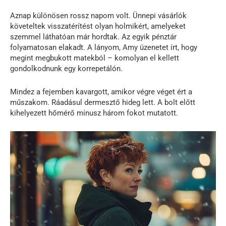
Aznap különösen rossz napom volt. Ünnepi vásárlók
követeltek visszatérítést olyan holmikért, amelyeket
szemmel láthatóan már hordtak. Az egyik pénztár
folyamatosan elakadt. A lányom, Amy üzenetet írt, hogy
megint megbukott matekból – komolyan el kellett
gondolkodnunk egy korrepetálón.
Mindez a fejemben kavargott, amikor végre véget ért a
műszakom. Ráadásul dermesztő hideg lett. A bolt előtt
kihelyezett hőmérő mínusz három fokot mutatott.