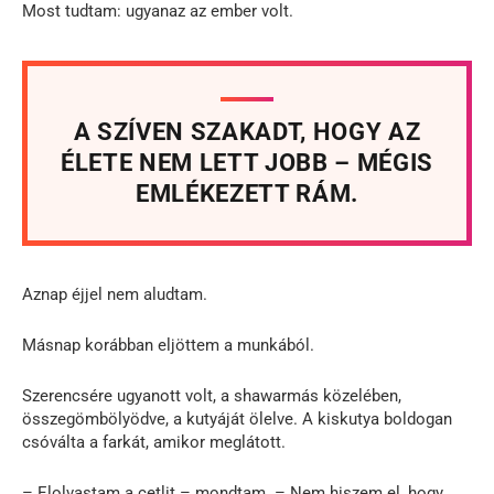
Most tudtam: ugyanaz az ember volt.
A SZÍVEN SZAKADT, HOGY AZ
ÉLETE NEM LETT JOBB – MÉGIS
EMLÉKEZETT RÁM.
Aznap éjjel nem aludtam.
Másnap korábban eljöttem a munkából.
Szerencsére ugyanott volt, a shawarmás közelében,
összegömbölyödve, a kutyáját ölelve. A kiskutya boldogan
csóválta a farkát, amikor meglátott.
– Elolvastam a cetlit – mondtam. – Nem hiszem el, hogy