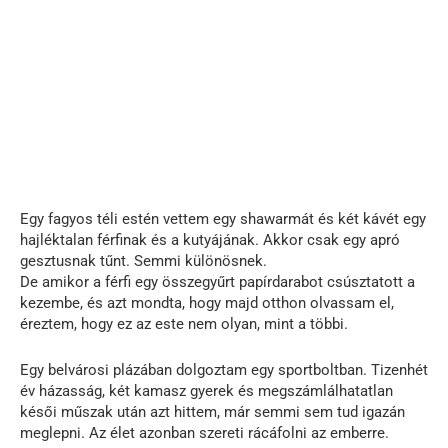
Egy fagyos téli estén vettem egy shawarmát és két kávét egy
hajléktalan férfinak és a kutyájának. Akkor csak egy apró
gesztusnak tűnt. Semmi különösnek.
De amikor a férfi egy összegyűrt papírdarabot csúsztatott a
kezembe, és azt mondta, hogy majd otthon olvassam el,
éreztem, hogy ez az este nem olyan, mint a többi.
Egy belvárosi plázában dolgoztam egy sportboltban. Tizenhét
év házasság, két kamasz gyerek és megszámlálhatatlan
késői műszak után azt hittem, már semmi sem tud igazán
meglepni. Az élet azonban szereti rácáfolni az emberre.