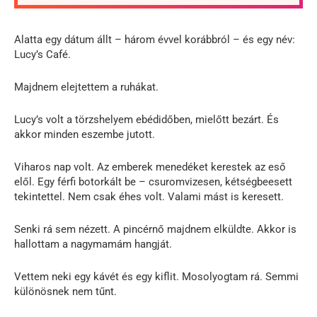
Alatta egy dátum állt – három évvel korábbról – és egy név:
Lucy’s Café.
Majdnem elejtettem a ruhákat.
Lucy’s volt a törzshelyem ebédidőben, mielőtt bezárt. És
akkor minden eszembe jutott.
Viharos nap volt. Az emberek menedéket kerestek az eső
elől. Egy férfi botorkált be – csuromvizesen, kétségbeesett
tekintettel. Nem csak éhes volt. Valami mást is keresett.
Senki rá sem nézett. A pincérnő majdnem elküldte. Akkor is
hallottam a nagymamám hangját.
Vettem neki egy kávét és egy kiflit. Mosolyogtam rá. Semmi
különösnek nem tűnt.