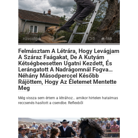
Hírességek
0
588
Felmásztam A Létrára, Hogy Levágjam
A Száraz Faágakat, De A Kutyám
Kétségbeesetten Ugatni Kezdett, És
Lerángatott A Nadrágomnál Fogva…
Néhány Másodperccel Később
Rájöttem, Hogy Az Életemet Mentette
Meg
Még vissza sem értem a létrához… amikor hirtelen hatalmas
reccsenés hasított a csendbe. Reflexből