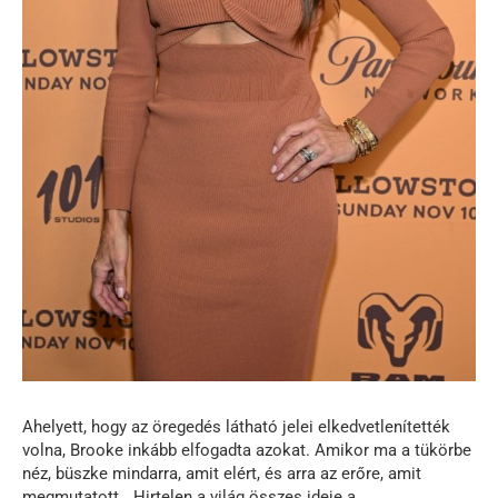
Ahelyett, hogy az öregedés látható jelei elkedvetlenítették
volna, Brooke inkább elfogadta azokat. Amikor ma a tükörbe
néz, büszke mindarra, amit elért, és arra az erőre, amit
megmutatott. „Hirtelen a világ összes ideje a