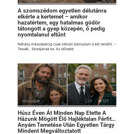
A szomszédom egyetlen délutánra
elkérte a kertemet – amikor
hazatértem, egy hatalmas gödör
tátongott a gyep közepén, ő pedig
nyomtalanul eltűnt
Néhány másodpercig csak némán bámultam a két rendőrt. –
Tessék… fáradjanak be. Az idősebb
Hírességek
0
572
Húsz Éven Át Minden Nap Etette A
Házunk Mögött Élő Hajléktalan Férfit…
Anyám Temetése Után Egyetlen Tárgy
Mindent Megváltoztatott