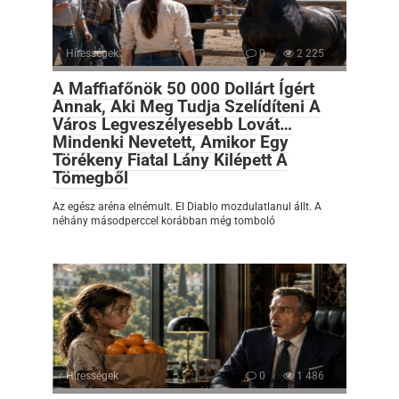
Hírességek
0
2 225
A Maffiafőnök 50 000 Dollárt Ígért
Annak, Aki Meg Tudja Szelídíteni A
Város Legveszélyesebb Lovát…
Mindenki Nevetett, Amikor Egy
Törékeny Fiatal Lány Kilépett A
Tömegből
Az egész aréna elnémult. El Diablo mozdulatlanul állt. A
néhány másodperccel korábban még tomboló
Hírességek
0
1 486