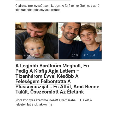
Claire szinte levegőt sem kapott. A férfi tenyerében egy apró,
kifakult zöld plüssnyuszi feküdt.
Hírességek
0
1 854
A Legjobb Barátnőm Meghalt, Én
Pedig A Kisfia Apja Lettem –
Tizenhárom Évvel Később A
Feleségem Felbontotta A
Plüssnyusziját… És Attól, Amit Benne
Talált, Összeomlott Az Életünk
Nora könnyes szemmel nézett a kamerába. – Ha ezt a
felvételt látjátok, akkor már