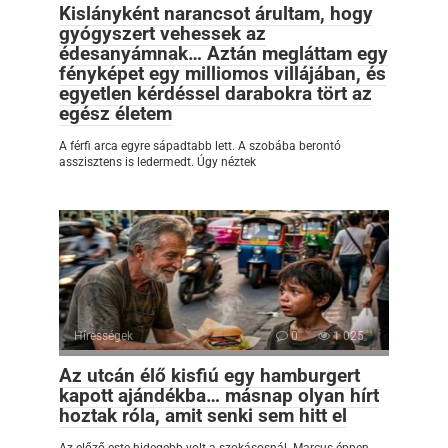
Kislányként narancsot árultam, hogy
gyógyszert vehessek az
édesanyámnak… Aztán megláttam egy
fényképet egy milliomos villájában, és
egyetlen kérdéssel darabokra tört az
egész életem
A férfi arca egyre sápadtabb lett. A szobába berontó
asszisztens is ledermedt. Úgy néztek
Hírességek
0
1 025
Az utcán élő kisfiú egy hamburgert
kapott ajándékba… másnap olyan hírt
hoztak róla, amit senki sem hitt el
Az előző este hidegebb volt a szokásosnál. Marcus éppen