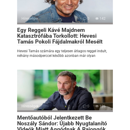
Hírességek
0
142
Egy Reggeli Kávé Majdnem
Katasztrófába Torkollott: Hevesi
Tamás Pokoli Fájdalmakról Mesélt
Hevesi Tamás számára egy teljesen átlagos reggel indult,
néhány másodperccel később azonban már olyan
Hírességek
0
126
Mentőautóból Jelentkezett Be
Noszály Sándor: Újabb Nyugtalanító
Videók Miatt Aggódnak A Rajongók