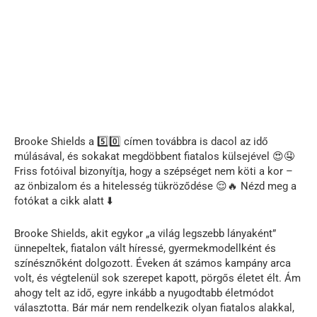
Brooke Shields a 5️⃣0️⃣ címen továbbra is dacol az idő
múlásával, és sokakat megdöbbent fiatalos külsejével 😍🤤
Friss fotóival bizonyítja, hogy a szépséget nem köti a kor –
az önbizalom és a hitelesség tükröződése 😌🔥 Nézd meg a
fotókat a cikk alatt ⬇️
Brooke Shields, akit egykor „a világ legszebb lányaként”
ünnepeltek, fiatalon vált híressé, gyermekmodellként és
színésznőként dolgozott. Éveken át számos kampány arca
volt, és végtelenül sok szerepet kapott, pörgős életet élt. Ám
ahogy telt az idő, egyre inkább a nyugodtabb életmódot
választotta. Bár már nem rendelkezik olyan fiatalos alakkal,