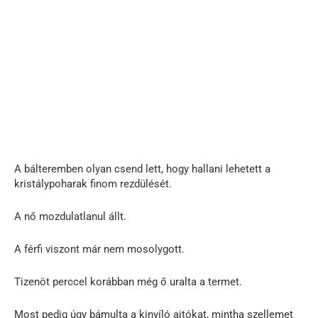
A bálteremben olyan csend lett, hogy hallani lehetett a
kristálypoharak finom rezdülését.
A nő mozdulatlanul állt.
A férfi viszont már nem mosolygott.
Tizenöt perccel korábban még ő uralta a termet.
Most pedig úgy bámulta a kinyíló ajtókat, mintha szellemet