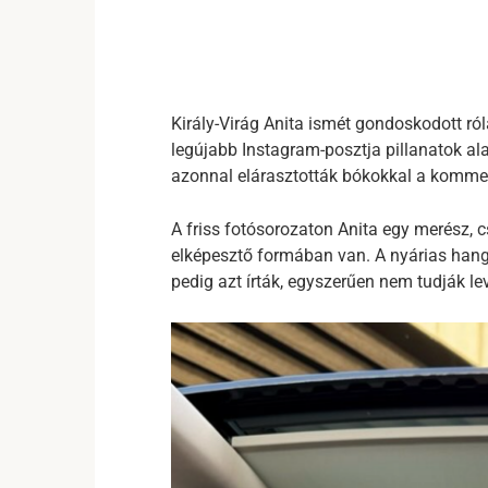
Király-Virág Anita ismét gondoskodott r
legújabb Instagram-posztja pillanatok ala
azonnal elárasztották bókokkal a komm
A friss fotósorozaton Anita egy merész, c
elképesztő formában van. A nyárias hang
pedig azt írták, egyszerűen nem tudják le