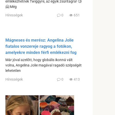
emlékezhetnek Twiggyre, az egyik zsűritagra! 🧐
🤗 Még
Hírességek
0
651
Mágneses és merész: Angelina Jolie
fiatalos vonzereje ragyog a fotókon,
amelyekre minden férfi emlékezni fog
Már jóval azelőtt, hogy globális ikonná vált
volna, Angelina Jolie magával ragadó szépségét
lehetetlen
Hírességek
0
413