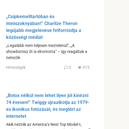
„Csipkemelltartóban és
miniszoknyában!” Charlize Theron
legújabb megjelenése felforrósítja a
közösségi médiát
„Legalább nem teljesen meztelenül”, „A
showbiznisz őt is elrontotta” – így reagáltak a
netezők
Hírességek
0
975
„Botox nélkül nem lehet ilyen jól kinézni
74 évesen!” Twiggy újraalkotja az 1979-
es ikonikus fotózását, és megtöri az
internetet
Akik nézték az America’s Next Top Model-t,