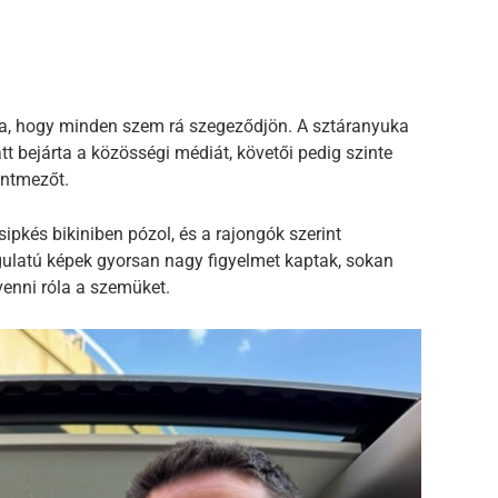
óla, hogy minden szem rá szegeződjön. A sztáranyuka
tt bejárta a közösségi médiát, követői pedig szinte
entmezőt.
sipkés bikiniben pózol, és a rajongók szerint
ulatú képek gyorsan nagy figyelmet kaptak, sokan
venni róla a szemüket.