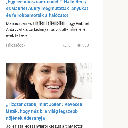
„Egy leendő szupermodell!” Halle Berry
és Gabriel Aubry megmutatták lányukat
és felrobbantották a hálózatot
Márciusban volt 1️⃣6️⃣, 2️⃣0️⃣0️⃣8️⃣, hogy Gabriel
Aubryval közös kislányát üdvözölte! 🤗👨‍👩‍👧
évek teltek el
Hírességek
0
530
„Tízszer szebb, mint Jolie!”: Kevesen
látták, hogy néz ki a világ legszebb
nőjének édesanyja
Jolie fiatal édesanyjáról készült archív fotók