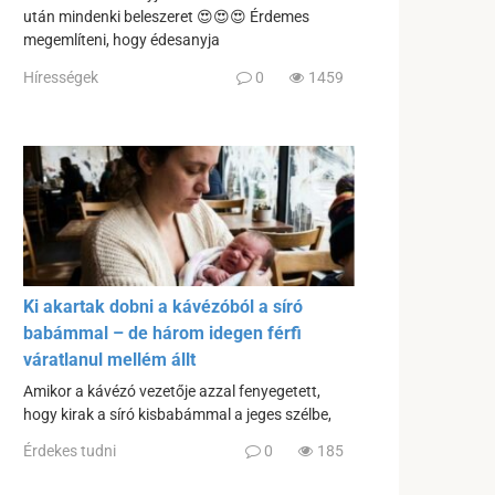
után mindenki beleszeret 😍😍😍 Érdemes
megemlíteni, hogy édesanyja
Hírességek
0
1459
Ki akartak dobni a kávézóból a síró
babámmal – de három idegen férfi
váratlanul mellém állt
Amikor a kávézó vezetője azzal fenyegetett,
hogy kirak a síró kisbabámmal a jeges szélbe,
Érdekes tudni
0
185