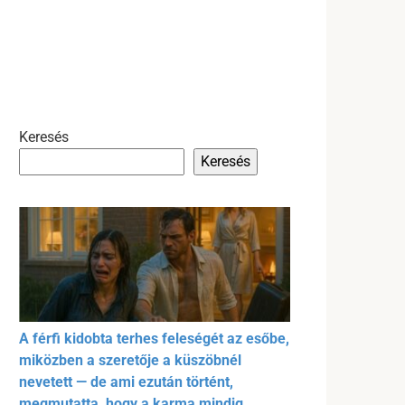
Keresés
Keresés
A férfi kidobta terhes feleségét az esőbe,
miközben a szeretője a küszöbnél
nevetett — de ami ezután történt,
megmutatta, hogy a karma mindig