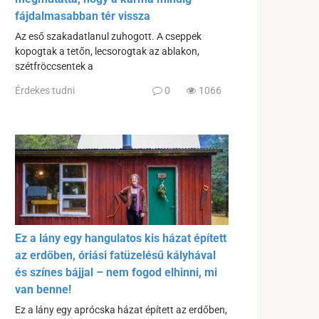
fájdalmasabban tér vissza
Az eső szakadatlanul zuhogott. A cseppek
kopogtak a tetőn, lecsorogtak az ablakon,
szétfröccsentek a
Érdekes tudni
0
1066
Ez a lány egy hangulatos kis házat épített
az erdőben, óriási fatüzelésű kályhával
és színes bájjal – nem fogod elhinni, mi
van benne!
Ez a lány egy aprócska házat épített az erdőben,