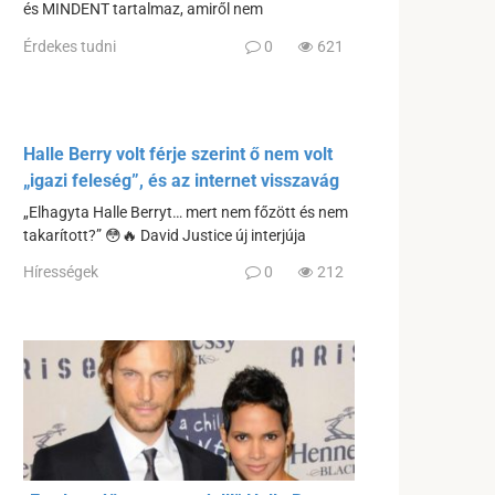
és MINDENT tartalmaz, amiről nem
Érdekes tudni
0
621
Halle Berry volt férje szerint ő nem volt
„igazi feleség”, és az internet visszavág
„Elhagyta Halle Berryt… mert nem főzött és nem
takarított?” 😳🔥 David Justice új interjúja
Hírességek
0
212