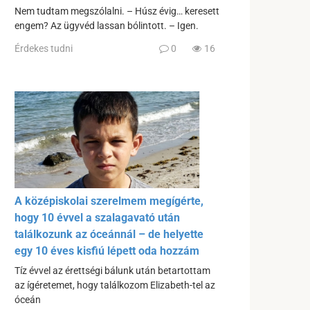
Nem tudtam megszólalni. – Húsz évig… keresett
engem? Az ügyvéd lassan bólintott. – Igen.
Érdekes tudni
0
16
A középiskolai szerelmem megígérte,
hogy 10 évvel a szalagavató után
találkozunk az óceánnál – de helyette
egy 10 éves kisfiú lépett oda hozzám
Tíz évvel az érettségi bálunk után betartottam
az ígéretemet, hogy találkozom Elizabeth-tel az
óceán