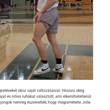
petéseket okoz saját változásaival. Hosszú ideig
ajat és nőies ruhákat választott, ami elkerülhetetlenül
rajongók nemrég észrevették, hogy megismételte Jolie