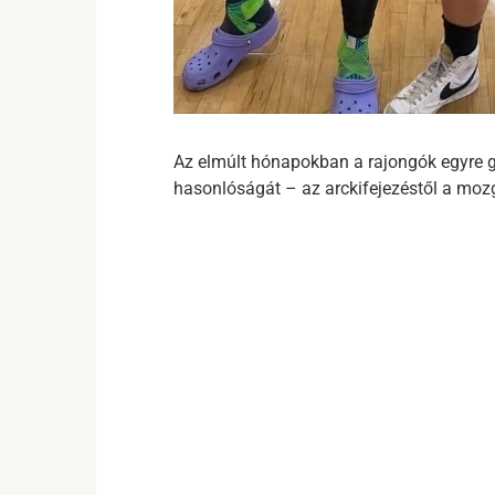
Az elmúlt hónapokban a rajongók egyre g
hasonlóságát – az arckifejezéstől a moz