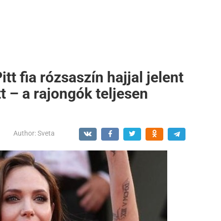
tt fia rózsaszín hajjal jelent
t – a rajongók teljesen
Author:
Sveta