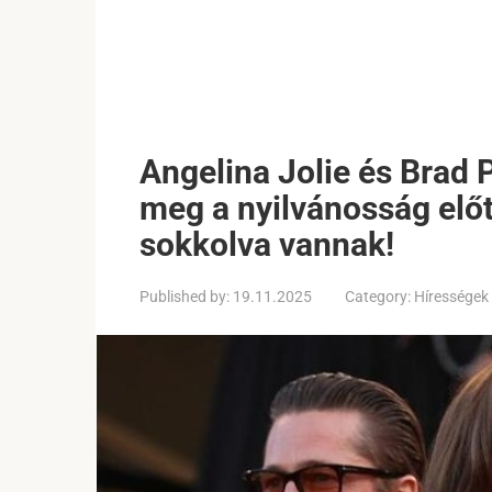
Angelina Jolie és Brad Pi
meg a nyilvánosság előt
sokkolva vannak!
Published by:
19.11.2025
Category:
Hírességek