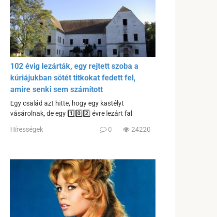
102 évig lezárták, egy rejtett szoba a
kúriájukban sötét titkokat fedett fel,
amire senki sem számított
Egy család azt hitte, hogy egy kastélyt
vásárolnak, de egy 1️⃣0️⃣2️⃣ évre lezárt fal
Hírességek
0
24220