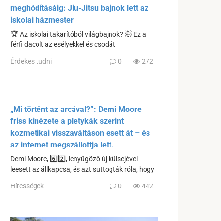
meghódításáig: Jiu-Jitsu bajnok lett az
iskolai házmester
🏆 Az iskolai takarítóból világbajnok? 🤯 Ez a
férfi dacolt az esélyekkel és csodát
Érdekes tudni
0
272
„Mi történt az arcával?”: Demi Moore
friss kinézete a pletykák szerint
kozmetikai visszaváltáson esett át – és
az internet megszállottja lett.
Demi Moore, 6️⃣2️⃣, lenyűgöző új külsejével
leesett az állkapcsa, és azt suttogták róla, hogy
Hírességek
0
442