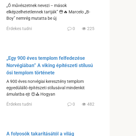
„Ő művészetnek nevezi – mások
elképzelhetetlennek tartják” 😳🔥 Marcelo „B-
Boy” nemrég mutatta be új
Érdekes tudni
0
225
„Egy 900 éves templom felfedezése
Norvégiában” A viking építészeti stílusú
ősi templom története
A 900 éves norvégiai keresztény templom
egyedülálló építészeti stílusával mindenkit
ámulatba ejt 😍⛪️ Hogyan
Érdekes tudni
0
482
A folyosók takarításától a világ