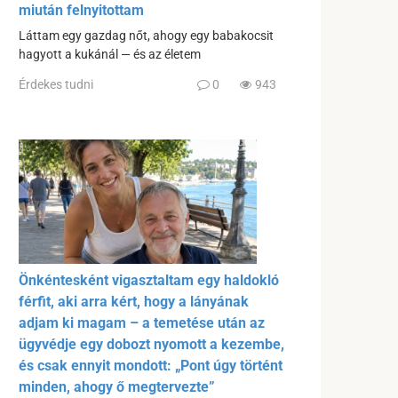
miután felnyitottam
Láttam egy gazdag nőt, ahogy egy babakocsit
hagyott a kukánál — és az életem
Érdekes tudni
0
943
Önkéntesként vigasztaltam egy haldokló
férfit, aki arra kért, hogy a lányának
adjam ki magam – a temetése után az
ügyvédje egy dobozt nyomott a kezembe,
és csak ennyit mondott: „Pont úgy történt
minden, ahogy ő megtervezte”