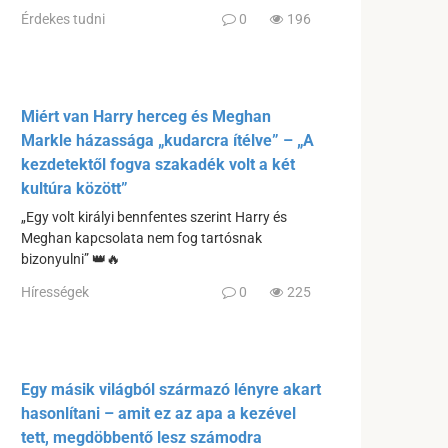
Érdekes tudni
0
196
Miért van Harry herceg és Meghan
Markle házassága „kudarcra ítélve” – „A
kezdetektől fogva szakadék volt a két
kultúra között”
„Egy volt királyi bennfentes szerint Harry és
Meghan kapcsolata nem fog tartósnak
bizonyulni” 👑🔥
Hírességek
0
225
Egy másik világból származó lényre akart
hasonlítani – amit ez az apa a kezével
tett, megdöbbentő lesz számodra