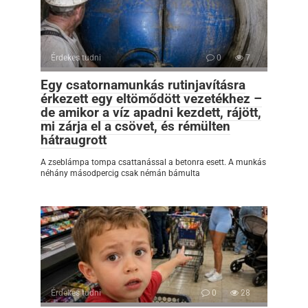
Érdekes tudni
0
7
Egy csatornamunkás rutinjavításra
érkezett egy eltömődött vezetékhez –
de amikor a víz apadni kezdett, rájött,
mi zárja el a csövet, és rémülten
hátraugrott
A zseblámpa tompa csattanással a betonra esett. A munkás
néhány másodpercig csak némán bámulta
Érdekes tudni
0
28