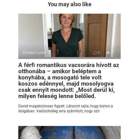
You may also like
Érdekes tudni
0
7
A férfi romantikus vacsorára hívott az
otthonába – amikor beléptem a
konyhába, a mosogató tele volt
koszos edénnyel, majd mosolyogva
csak ennyit mondott: „Most derül ki,
milyen feleség lenne belőled.
David magabiztosan figyelt. Látszott rajta, hogy biztos a
dolgában. Valószínűleg arra számított, hogy szó