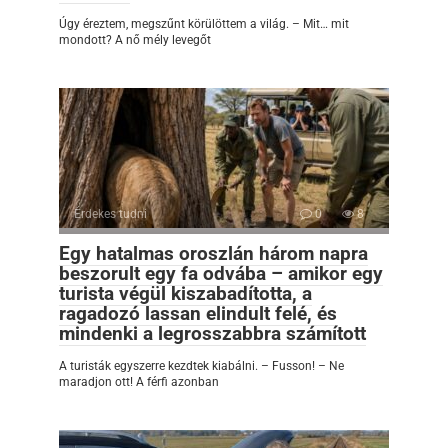
Úgy éreztem, megszűnt körülöttem a világ. – Mit… mit
mondott? A nő mély levegőt
Érdekes tudni
0
8
Egy hatalmas oroszlán három napra
beszorult egy fa odvába – amikor egy
turista végül kiszabadította, a
ragadozó lassan elindult felé, és
mindenki a legrosszabbra számított
A turisták egyszerre kezdtek kiabálni. – Fusson! – Ne
maradjon ott! A férfi azonban