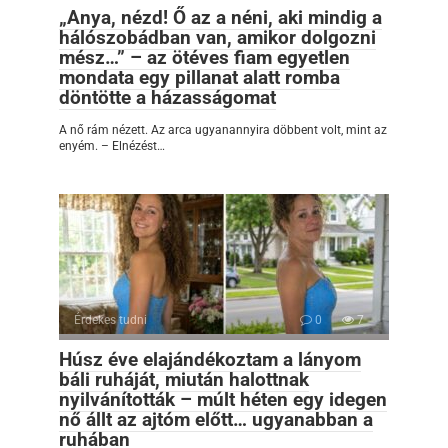
„Anya, nézd! Ő az a néni, aki mindig a
hálószobádban van, amikor dolgozni
mész…” – az ötéves fiam egyetlen
mondata egy pillanat alatt romba
döntötte a házasságomat
A nő rám nézett. Az arca ugyanannyira döbbent volt, mint az
enyém. – Elnézést…
Érdekes tudni
0
7
Húsz éve elajándékoztam a lányom
báli ruháját, miután halottnak
nyilvánították – múlt héten egy idegen
nő állt az ajtóm előtt… ugyanabban a
ruhában