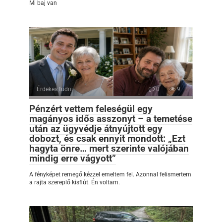
Mi baj van
Érdekes tudni
0
9
Pénzért vettem feleségül egy
magányos idős asszonyt – a temetése
után az ügyvédje átnyújtott egy
dobozt, és csak ennyit mondott: „Ezt
hagyta önre… mert szerinte valójában
mindig erre vágyott”
A fényképet remegő kézzel emeltem fel. Azonnal felismertem
a rajta szereplő kisfiút. Én voltam.