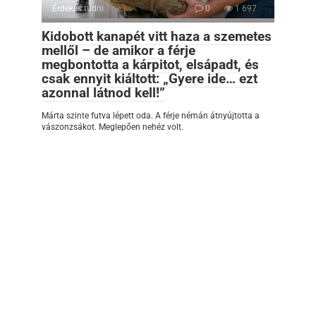
Érdekes tudni
0
1 697
Kidobott kanapét vitt haza a szemetes
mellől – de amikor a férje
megbontotta a kárpitot, elsápadt, és
csak ennyit kiáltott: „Gyere ide… ezt
azonnal látnod kell!”
Márta szinte futva lépett oda. A férje némán átnyújtotta a
vászonzsákot. Meglepően nehéz volt.