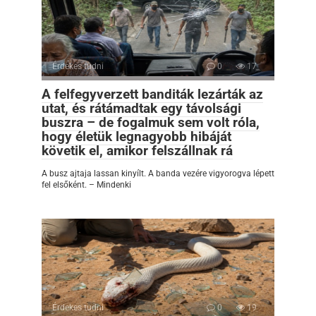
Érdekes tudni
0
17
A felfegyverzett banditák lezárták az
utat, és rátámadtak egy távolsági
buszra – de fogalmuk sem volt róla,
hogy életük legnagyobb hibáját
követik el, amikor felszállnak rá
A busz ajtaja lassan kinyílt. A banda vezére vigyorogva lépett
fel elsőként. – Mindenki
Érdekes tudni
0
19