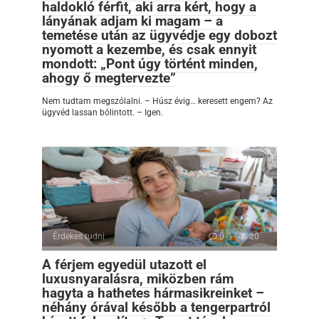
haldokló férfit, aki arra kért, hogy a
lányának adjam ki magam – a
temetése után az ügyvédje egy dobozt
nyomott a kezembe, és csak ennyit
mondott: „Pont úgy történt minden,
ahogy ő megtervezte”
Nem tudtam megszólalni. – Húsz évig… keresett engem? Az
ügyvéd lassan bólintott. – Igen.
Érdekes tudni
0
20
A férjem egyedül utazott el
luxusnyaralásra, miközben rám
hagyta a hathetes hármasikreinket –
néhány órával később a tengerpartról