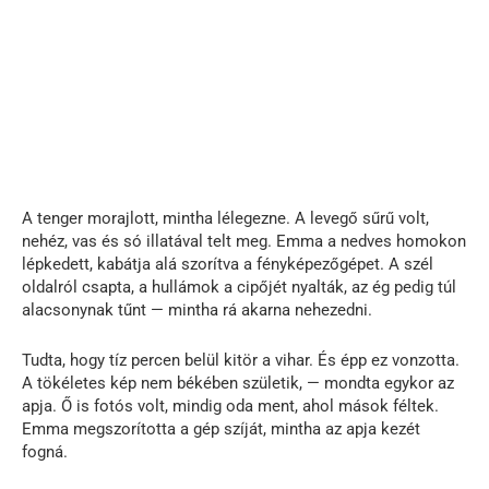
A tenger morajlott, mintha lélegezne. A levegő sűrű volt,
nehéz, vas és só illatával telt meg. Emma a nedves homokon
lépkedett, kabátja alá szorítva a fényképezőgépet. A szél
oldalról csapta, a hullámok a cipőjét nyalták, az ég pedig túl
alacsonynak tűnt — mintha rá akarna nehezedni.
Tudta, hogy tíz percen belül kitör a vihar. És épp ez vonzotta.
A tökéletes kép nem békében születik, — mondta egykor az
apja. Ő is fotós volt, mindig oda ment, ahol mások féltek.
Emma megszorította a gép szíját, mintha az apja kezét
fogná.