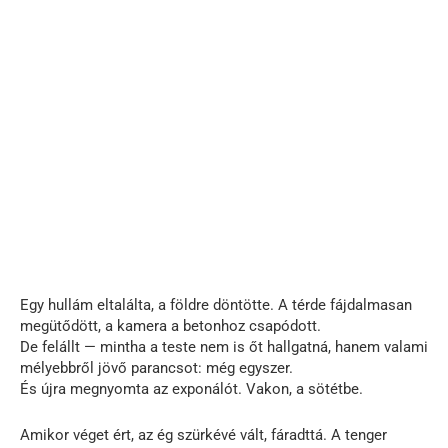
Egy hullám eltalálta, a földre döntötte. A térde fájdalmasan
megütődött, a kamera a betonhoz csapódott.
De felállt — mintha a teste nem is őt hallgatná, hanem valami
mélyebbről jövő parancsot: még egyszer.
És újra megnyomta az exponálót. Vakon, a sötétbe.
Amikor véget ért, az ég szürkévé vált, fáradttá. A tenger