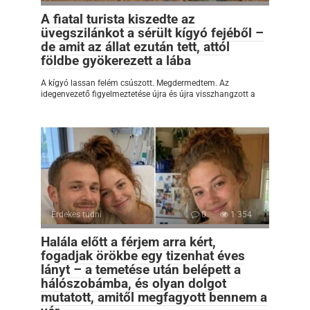
A fiatal turista kiszedte az
üvegszilánkot a sérült kígyó fejéből –
de amit az állat ezután tett, attól
földbe gyökerezett a lába
A kígyó lassan felém csúszott. Megdermedtem. Az
idegenvezető figyelmeztetése újra és újra visszhangzott a
Érdekes tudni
0
1 354
Halála előtt a férjem arra kért,
fogadjak örökbe egy tizenhat éves
lányt – a temetése után belépett a
hálószobámba, és olyan dolgot
mutatott, amitől megfagyott bennem a