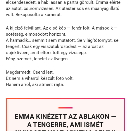
elcsendesedett, a hab lassan a partra gördült. Emma elérte
az autót, csuromvizesen. Az utastér sós és műanyag illatú
volt. Bekapcsolta a kamerát.
A kijelző felvillant. Az első kép — fehér folt. A második —
sötétség, elmosódott horizont.
A harmadik… semmit sem mutatott. Se világítótornyot, se
tengert. Csak egy visszatükröződést — az arcát az
objektívben, amit eltorzított egy vízcsepp.
Fény, szemek, lehelet az üvegen.
Megdermedt. Csend lett.
Ez nem a viharról készült fotó volt.
Hanem arról, aki átment rajta.
EMMA KINÉZETT AZ ABLAKON —
A TENGERRE, AMI ISMÉT