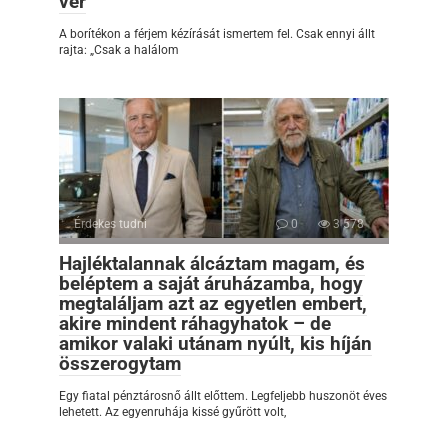
vér
A borítékon a férjem kézírását ismertem fel. Csak ennyi állt
rajta: „Csak a halálom
Érdekes tudni
0
3 578
Hajléktalannak álcáztam magam, és
beléptem a saját áruházamba, hogy
megtaláljam azt az egyetlen embert,
akire mindent ráhagyhatok – de
amikor valaki utánam nyúlt, kis híján
összerogytam
Egy fiatal pénztárosnő állt előttem. Legfeljebb huszonöt éves
lehetett. Az egyenruhája kissé gyűrött volt,