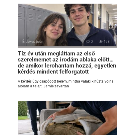
Érdekes tudni
0
498
Tíz év után megláttam az első
szerelmemet az irodám ablaka előtt…
de amikor lerohantam hozzá, egyetlen
kérdés mindent felforgatott
A kérdés úgy csapódott belém, mintha valaki kihúzta volna
alólam a talajt. Jamie zavartan