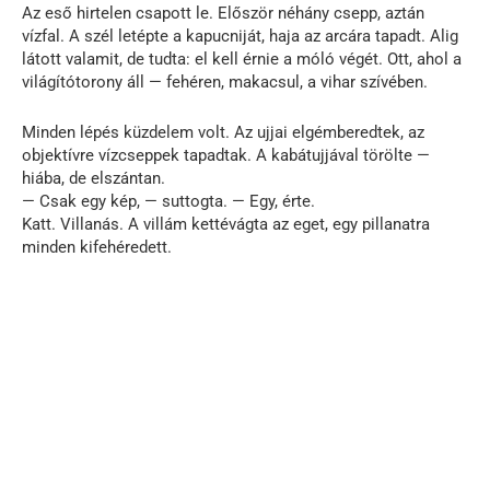
Az eső hirtelen csapott le. Először néhány csepp, aztán
vízfal. A szél letépte a kapucniját, haja az arcára tapadt. Alig
látott valamit, de tudta: el kell érnie a móló végét. Ott, ahol a
világítótorony áll — fehéren, makacsul, a vihar szívében.
Minden lépés küzdelem volt. Az ujjai elgémberedtek, az
objektívre vízcseppek tapadtak. A kabátujjával törölte —
hiába, de elszántan.
— Csak egy kép, — suttogta. — Egy, érte.
Katt. Villanás. A villám kettévágta az eget, egy pillanatra
minden kifehéredett.