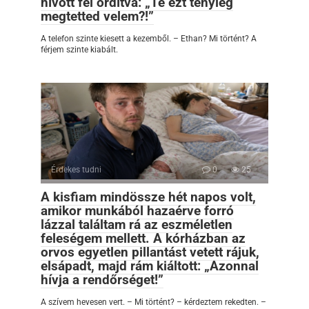
hívott fel ordítva: „Te ezt tényleg
megtetted velem?!”
A telefon szinte kiesett a kezemből. – Ethan? Mi történt? A
férjem szinte kiabált.
Érdekes tudni
0
25
A kisfiam mindössze hét napos volt,
amikor munkából hazaérve forró
lázzal találtam rá az eszméletlen
feleségem mellett. A kórházban az
orvos egyetlen pillantást vetett rájuk,
elsápadt, majd rám kiáltott: „Azonnal
hívja a rendőrséget!”
A szívem hevesen vert. – Mi történt? – kérdeztem rekedten. –