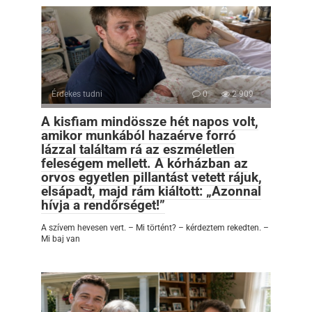
Érdekes tudni
0
2 909
A kisfiam mindössze hét napos volt,
amikor munkából hazaérve forró
lázzal találtam rá az eszméletlen
feleségem mellett. A kórházban az
orvos egyetlen pillantást vetett rájuk,
elsápadt, majd rám kiáltott: „Azonnal
hívja a rendőrséget!”
A szívem hevesen vert. – Mi történt? – kérdeztem rekedten. –
Mi baj van