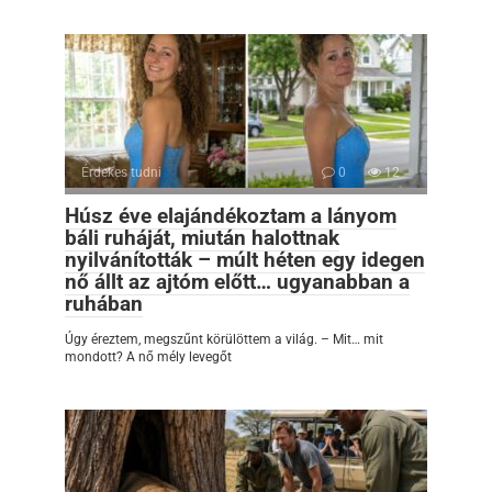
Érdekes tudni
0
12
Húsz éve elajándékoztam a lányom
báli ruháját, miután halottnak
nyilvánították – múlt héten egy idegen
nő állt az ajtóm előtt… ugyanabban a
ruhában
Úgy éreztem, megszűnt körülöttem a világ. – Mit… mit
mondott? A nő mély levegőt