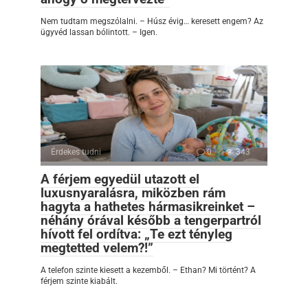
Nem tudtam megszólalni. – Húsz évig… keresett engem? Az
ügyvéd lassan bólintott. – Igen.
Érdekes tudni
0
343
A férjem egyedül utazott el
luxusnyaralásra, miközben rám
hagyta a hathetes hármasikreinket –
néhány órával később a tengerpartról
hívott fel ordítva: „Te ezt tényleg
megtetted velem?!”
A telefon szinte kiesett a kezemből. – Ethan? Mi történt? A
férjem szinte kiabált.