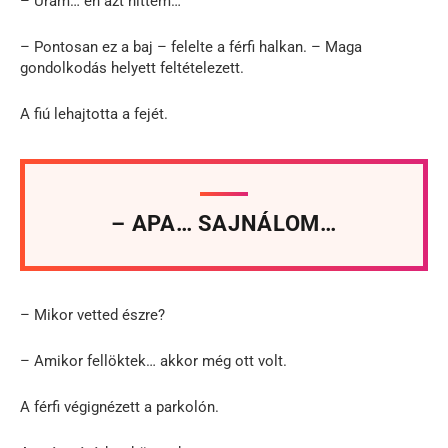
– Uram… én azt hittem…
– Pontosan ez a baj – felelte a férfi halkan. – Maga
gondolkodás helyett feltételezett.
A fiú lehajtotta a fejét.
– APA… SAJNÁLOM…
– Mikor vetted észre?
– Amikor fellöktek… akkor még ott volt.
A férfi végignézett a parkolón.