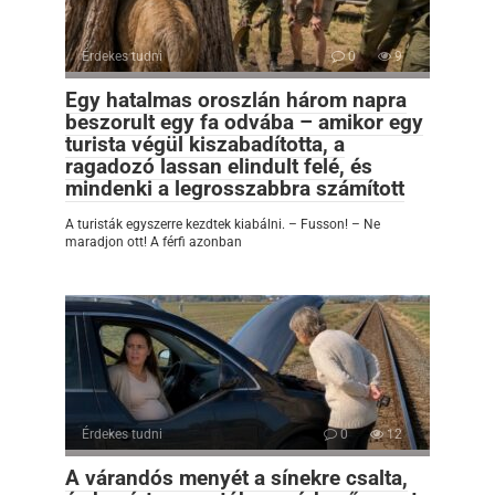
Érdekes tudni
0
9
Egy hatalmas oroszlán három napra
beszorult egy fa odvába – amikor egy
turista végül kiszabadította, a
ragadozó lassan elindult felé, és
mindenki a legrosszabbra számított
A turisták egyszerre kezdtek kiabálni. – Fusson! – Ne
maradjon ott! A férfi azonban
Érdekes tudni
0
12
A várandós menyét a sínekre csalta,