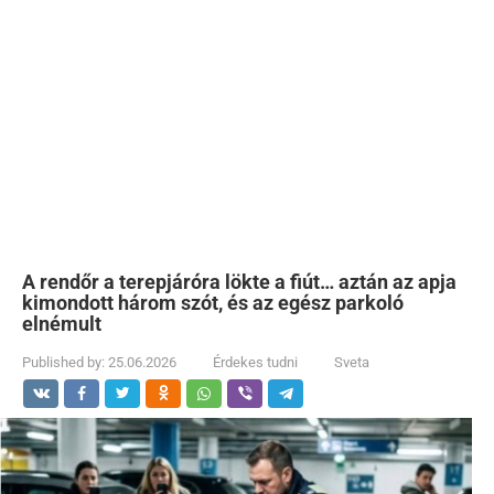
A rendőr a terepjáróra lökte a fiút… aztán az apja
kimondott három szót, és az egész parkoló
elnémult
Published by:
25.06.2026
Érdekes tudni
Sveta