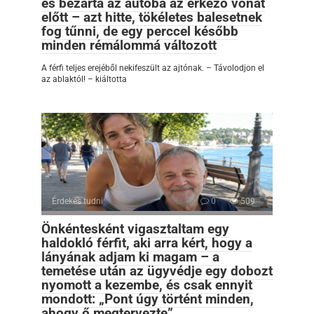
és bezárta az autóba az érkező vonat
előtt – azt hitte, tökéletes balesetnek
fog tűnni, de egy perccel később
minden rémálommá változott
A férfi teljes erejéből nekifeszült az ajtónak. – Távolodjon el
az ablaktól! – kiáltotta
Érdekes tudni
0
509
Önkéntesként vigasztaltam egy
haldokló férfit, aki arra kért, hogy a
lányának adjam ki magam – a
temetése után az ügyvédje egy dobozt
nyomott a kezembe, és csak ennyit
mondott: „Pont úgy történt minden,
ahogy ő megtervezte”