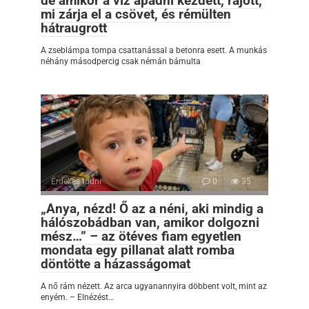
de amikor a víz apadni kezdett, rájött,
mi zárja el a csövet, és rémülten
hátraugrott
A zseblámpa tompa csattanással a betonra esett. A munkás
néhány másodpercig csak némán bámulta
Érdekes tudni
0
35
„Anya, nézd! Ő az a néni, aki mindig a
hálószobádban van, amikor dolgozni
mész…” – az ötéves fiam egyetlen
mondata egy pillanat alatt romba
döntötte a házasságomat
A nő rám nézett. Az arca ugyanannyira döbbent volt, mint az
enyém. – Elnézést…