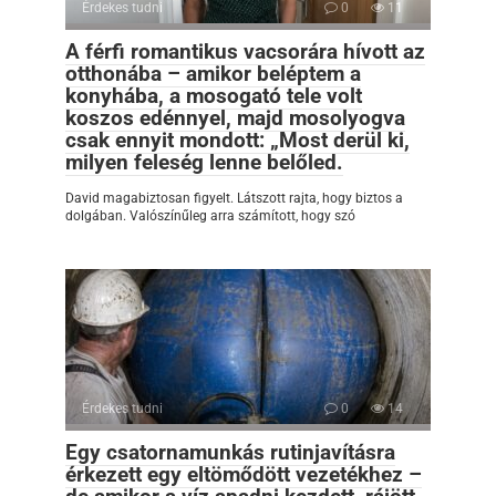
Érdekes tudni
0
11
A férfi romantikus vacsorára hívott az
otthonába – amikor beléptem a
konyhába, a mosogató tele volt
koszos edénnyel, majd mosolyogva
csak ennyit mondott: „Most derül ki,
milyen feleség lenne belőled.
David magabiztosan figyelt. Látszott rajta, hogy biztos a
dolgában. Valószínűleg arra számított, hogy szó
Érdekes tudni
0
14
Egy csatornamunkás rutinjavításra
érkezett egy eltömődött vezetékhez –