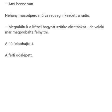
– Ami benne van.
Néhány másodperc múlva recsegni kezdett a rádió.
– Megtaláltuk a liftnél hagyott szürke aktatáskát… de valaki
már megpróbálta felnyitni.
A fiú felsóhajtott.
A férfi odalépett.