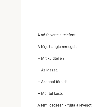
A nő felvette a telefont.
A férje hangja remegett.
– Mit küldtél el?
– Az igazat.
– Azonnal töröld!
– Már túl késő.
A férfi idegesen kifújta a levegőt.