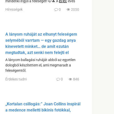
mindenki irigyli a feleségét! 🤭🔥 A 5️⃣5️⃣ éves
Hírességek
0
2050
A lányom ruháját az elhunyt feleségem
selyméből varrtam — egy gazdag anya
kinevetett minket… de amit ezután
megtudtak, azt senki nem felejti el
A lányom ballagási ruháját abból az egyetlen
dologból készítettem el, ami megmaradt a
feleségemtől.
Érdekes tudni
0
846
„Kortalan csillogás:” Joan Collins inspirál
a medence melletti bikinis fotókkal,