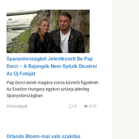
Spanyolországból Jelentkezett Be Pap
Dorci – A Rajongók Nem Győzik Dicsérni
Az Új Fotóját
Pap Dorci ismét magára vonta követői figyelmét.
Az Exatlon Hungary egykori sztárja jelenleg
Spanyolországban
Hírességek
0
610
Orlando Bloom-mal való szakítás