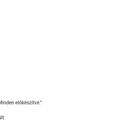
Minden előkészítve.”
lt.