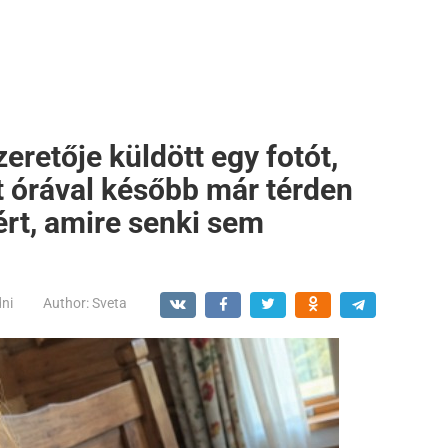
zeretője küldött egy fotót,
 órával később már térden
ért, amire senki sem
dni
Author:
Sveta