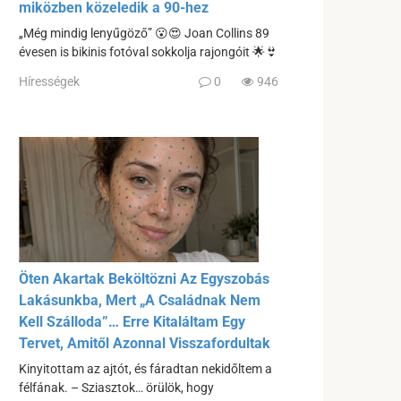
miközben közeledik a 90-hez
„Még mindig lenyűgöző” 😮😍 Joan Collins 89
évesen is bikinis fotóval sokkolja rajongóit 🌟👙
Hírességek
0
946
Öten Akartak Beköltözni Az Egyszobás
Lakásunkba, Mert „A Családnak Nem
Kell Szálloda”… Erre Kitaláltam Egy
Tervet, Amitől Azonnal Visszafordultak
Kinyitottam az ajtót, és fáradtan nekidőltem a
félfának. – Sziasztok… örülök, hogy