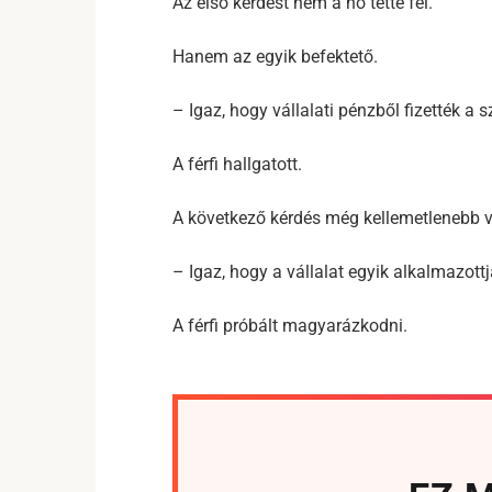
Az első kérdést nem a nő tette fel.
Hanem az egyik befektető.
– Igaz, hogy vállalati pénzből fizették a 
A férfi hallgatott.
A következő kérdés még kellemetlenebb v
– Igaz, hogy a vállalat egyik alkalmazottj
A férfi próbált magyarázkodni.