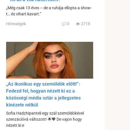
„Még csak 13 éves – de a ruhája ellopta a show-
t… és vihart kavart.”
Hírességek
0
2718
„Az ikonikus egy szemöldök előtt!”:
Fedezd fel, hogyan nézett ki ez a
közösségi média sztár a jellegzetes
kinézete nélkül
Sofia Hadzhipanteli egy szál szemöldökével
szenzációvá változott! 🌟💖 De vajon hogy
nézett ki e