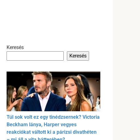
Keresés
Keresés
Túl sok volt ez egy tinédzsernek? Victoria
Beckham lánya, Harper vegyes
reakciókat váltott ki a párizsi divathéten
– mi áll a vita hátterében?