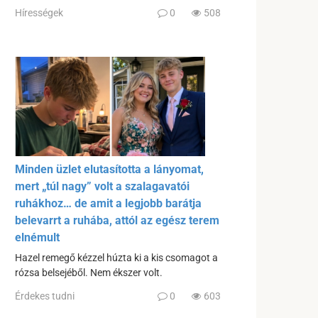
Hírességek
0
508
Minden üzlet elutasította a lányomat,
mert „túl nagy” volt a szalagavatói
ruhákhoz… de amit a legjobb barátja
belevarrt a ruhába, attól az egész terem
elnémult
Hazel remegő kézzel húzta ki a kis csomagot a
rózsa belsejéből. Nem ékszer volt.
Érdekes tudni
0
603