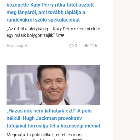
közepette Katy Perry ritka fotót osztott
meg lányáról, ami tovább táplálja a
randevúkról szóló spekulációkat
„Az űrből a pletykákig – Katy Perry szerelmi élete
egy másik bolygón zajlik” 🚀💔
Hírességek
0
196
„Házas nők nem láthatják ezt!” A póló
nélküli Hugh Jackman provokatív
fotójával forrósítja fel a közösségi médiát
Megmutatta póló nélküli testét, és most