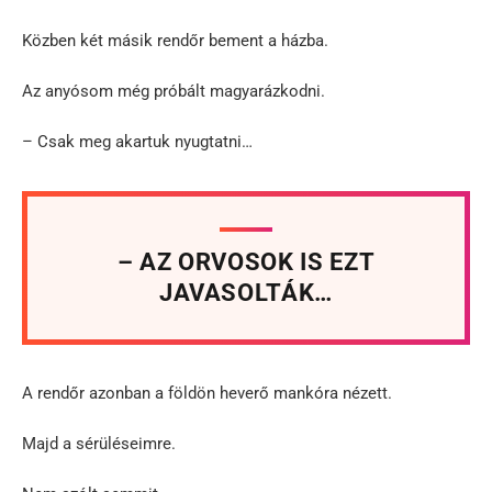
Közben két másik rendőr bement a házba.
Az anyósom még próbált magyarázkodni.
– Csak meg akartuk nyugtatni…
– AZ ORVOSOK IS EZT
JAVASOLTÁK…
A rendőr azonban a földön heverő mankóra nézett.
Majd a sérüléseimre.