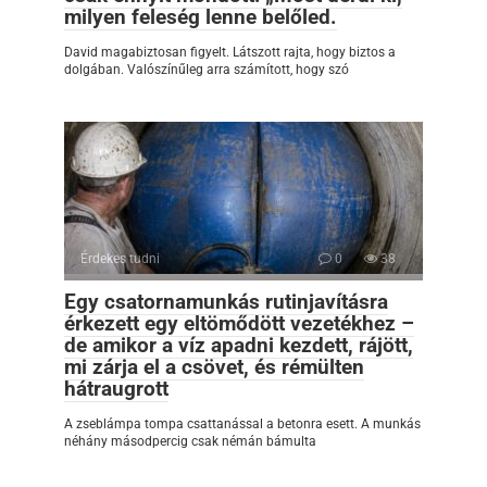
milyen feleség lenne belőled.
David magabiztosan figyelt. Látszott rajta, hogy biztos a
dolgában. Valószínűleg arra számított, hogy szó
Érdekes tudni
0
38
Egy csatornamunkás rutinjavításra
érkezett egy eltömődött vezetékhez –
de amikor a víz apadni kezdett, rájött,
mi zárja el a csövet, és rémülten
hátraugrott
A zseblámpa tompa csattanással a betonra esett. A munkás
néhány másodpercig csak némán bámulta