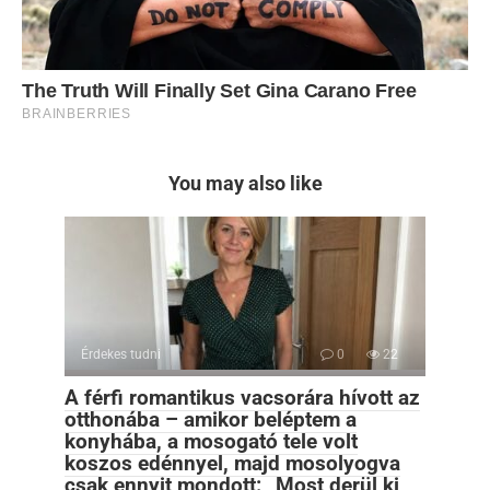
You may also like
Érdekes tudni
0
22
A férfi romantikus vacsorára hívott az
otthonába – amikor beléptem a
konyhába, a mosogató tele volt
koszos edénnyel, majd mosolyogva
csak ennyit mondott: „Most derül ki,