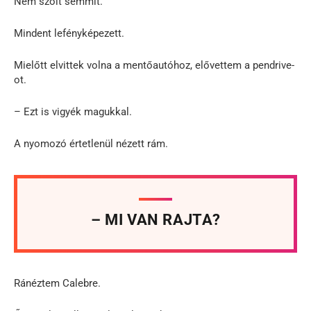
Nem szólt semmit.
Mindent lefényképezett.
Mielőtt elvittek volna a mentőautóhoz, elővettem a pendrive-
ot.
– Ezt is vigyék magukkal.
A nyomozó értetlenül nézett rám.
– MI VAN RAJTA?
Ránéztem Calebre.