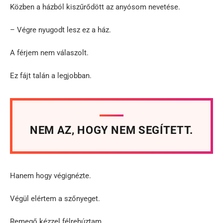
Közben a házból kiszűrődött az anyósom nevetése.
– Végre nyugodt lesz ez a ház.
A férjem nem válaszolt.
Ez fájt talán a legjobban.
NEM AZ, HOGY NEM SEGÍTETT.
Hanem hogy végignézte.
Végül elértem a szőnyeget.
Remegő kézzel félrehúztam.