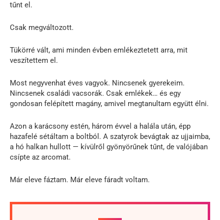
tűnt el.
Csak megváltozott.
Tükörré vált, ami minden évben emlékeztetett arra, mit
veszítettem el.
Most negyvenhat éves vagyok. Nincsenek gyerekeim.
Nincsenek családi vacsorák. Csak emlékek… és egy
gondosan felépített magány, amivel megtanultam együtt élni.
Azon a karácsony estén, három évvel a halála után, épp
hazafelé sétáltam a boltból. A szatyrok bevágtak az ujjaimba,
a hó halkan hullott — kívülről gyönyörűnek tűnt, de valójában
csípte az arcomat.
Már eleve fáztam. Már eleve fáradt voltam.