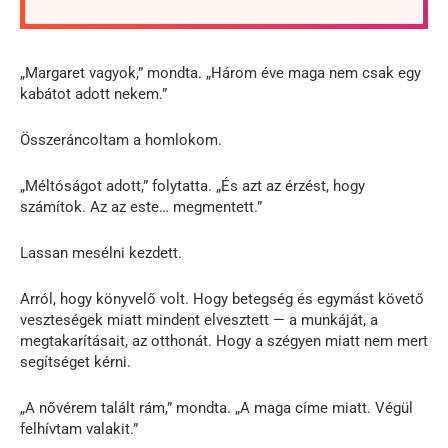
„Margaret vagyok,” mondta. „Három éve maga nem csak egy
kabátot adott nekem.”
Összeráncoltam a homlokom.
„Méltóságot adott,” folytatta. „És azt az érzést, hogy
számítok. Az az este… megmentett.”
Lassan mesélni kezdett.
Arról, hogy könyvelő volt. Hogy betegség és egymást követő
veszteségek miatt mindent elvesztett — a munkáját, a
megtakarításait, az otthonát. Hogy a szégyen miatt nem mert
segítséget kérni.
„A nővérem talált rám,” mondta. „A maga címe miatt. Végül
felhívtam valakit.”