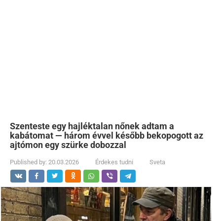
Szenteste egy hajléktalan nőnek adtam a
kabátomat — három évvel később bekopogott az
ajtómon egy szürke dobozzal
Published by:
20.03.2026
Érdekes tudni
Sveta