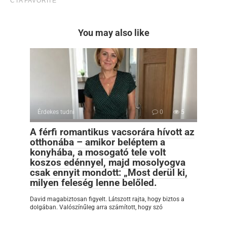
You may also like
Érdekes tudni
0
5
A férfi romantikus vacsorára hívott az
otthonába – amikor beléptem a
konyhába, a mosogató tele volt
koszos edénnyel, majd mosolyogva
csak ennyit mondott: „Most derül ki,
milyen feleség lenne belőled.
David magabiztosan figyelt. Látszott rajta, hogy biztos a
dolgában. Valószínűleg arra számított, hogy szó