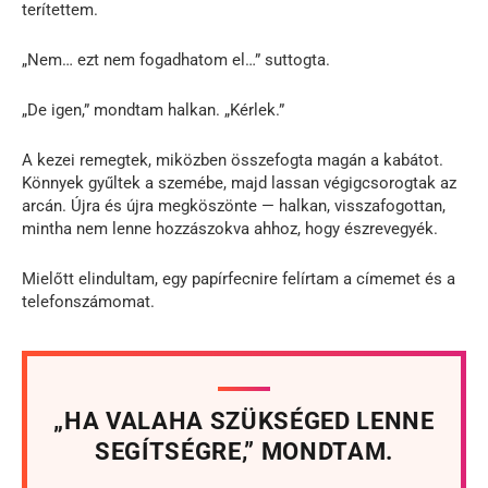
terítettem.
„Nem… ezt nem fogadhatom el…” suttogta.
„De igen,” mondtam halkan. „Kérlek.”
A kezei remegtek, miközben összefogta magán a kabátot.
Könnyek gyűltek a szemébe, majd lassan végigcsorogtak az
arcán. Újra és újra megköszönte — halkan, visszafogottan,
mintha nem lenne hozzászokva ahhoz, hogy észrevegyék.
Mielőtt elindultam, egy papírfecnire felírtam a címemet és a
telefonszámomat.
„HA VALAHA SZÜKSÉGED LENNE
SEGÍTSÉGRE,” MONDTAM.