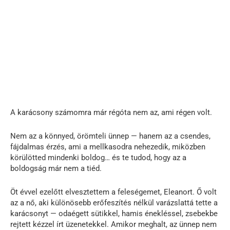
A karácsony számomra már régóta nem az, ami régen volt.
Nem az a könnyed, örömteli ünnep — hanem az a csendes,
fájdalmas érzés, ami a mellkasodra nehezedik, miközben
körülötted mindenki boldog… és te tudod, hogy az a
boldogság már nem a tiéd.
Öt évvel ezelőtt elvesztettem a feleségemet, Eleanort. Ő volt
az a nő, aki különösebb erőfeszítés nélkül varázslattá tette a
karácsonyt — odaégett sütikkel, hamis énekléssel, zsebekbe
rejtett kézzel írt üzenetekkel. Amikor meghalt, az ünnep nem