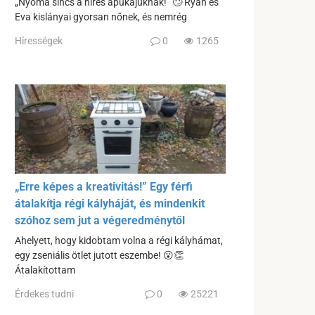
„Nyoma sincs a híres apukájuknak!” 🙄 Ryan és
Eva kislányai gyorsan nőnek, és nemrég
Hírességek
0
1265
„Erre képes a kreativitás!” Egy férfi
átalakítja régi kályháját, és mindenkit
szóhoz sem jut a végeredménytől
Ahelyett, hogy kidobtam volna a régi kályhámat,
egy zseniális ötlet jutott eszembe! 😮👏
Átalakítottam
Érdekes tudni
0
25221