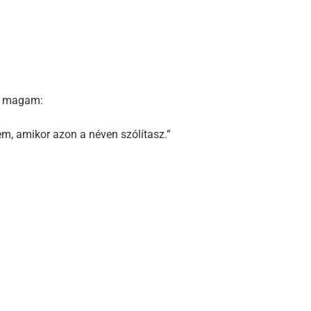
ve magam:
em, amikor azon a néven szólítasz.”