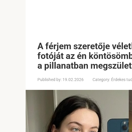
A férjem szeretője véle
fotóját az én köntösöm
a pillanatban megszüle
Published by:
19.02.2026
Category:
Érdekes tu