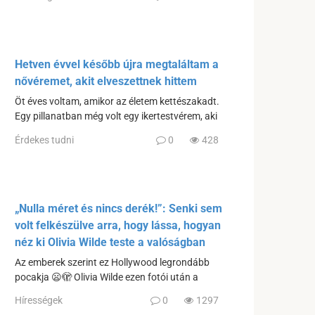
Hetven évvel később újra megtaláltam a
nővéremet, akit elveszettnek hittem
Öt éves voltam, amikor az életem kettészakadt.
Egy pillanatban még volt egy ikertestvérem, aki
Érdekes tudni
0
428
„Nulla méret és nincs derék!”: Senki sem
volt felkészülve arra, hogy lássa, hogyan
néz ki Olivia Wilde teste a valóságban
Az emberek szerint ez Hollywood legrondább
pocakja 😦🫣 Olivia Wilde ezen fotói után a
Hírességek
0
1297