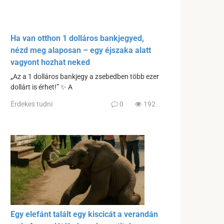
Ha van otthon 1 dolláros bankjegyed,
nézd meg alaposan – egy éjszaka alatt
vagyont hozhat neked
„Az a 1 dolláros bankjegy a zsebedben több ezer
dollárt is érhet!” ✨ A
Érdekes tudni
0
192
Egy elefánt talált egy kiscicát a verandán