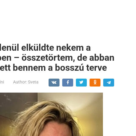
tlenül elküldte nekem a
ben – összetörtem, de abban
tett bennem a bosszú terve
dni
Author:
Sveta