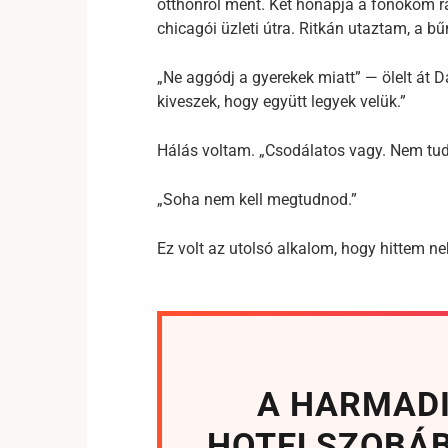
otthonról ment. Két hónapja a főnököm r
chicagói üzleti útra. Ritkán utaztam, a
„Ne aggódj a gyerekek miatt” — ölelt át D
kiveszek, hogy együtt legyek velük.”
Hálás voltam. „Csodálatos vagy. Nem tud
„Soha nem kell megtudnod.”
Ez volt az utolsó alkalom, hogy hittem ne
A HARMADI
HOTELSZOBÁB