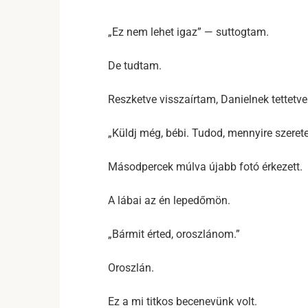
„Ez nem lehet igaz” — suttogtam.
De tudtam.
Reszketve visszaírtam, Danielnek tettet
„Küldj még, bébi. Tudod, mennyire szeret
Másodpercek múlva újabb fotó érkezett.
A lábai az én lepedőmön.
„Bármit érted, oroszlánom.”
Oroszlán.
Ez a mi titkos becenevünk volt.