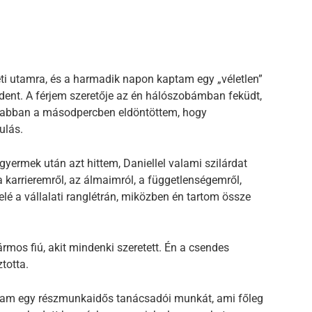
leti utamra, és a harmadik napon kaptam egy „véletlen”
dent. A férjem szeretője az én hálószobámban feküdt,
 abban a másodpercben eldöntöttem, hogy
ulás.
ermek után azt hittem, Daniellel valami szilárdat
 karrieremről, az álmaimról, a függetlenségemről,
é a vállalati ranglétrán, miközben én tartom össze
rmos fiú, akit mindenki szeretett. Én a csendes
ztotta.
ltam egy részmunkaidős tanácsadói munkát, ami főleg