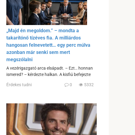
„Majd én megoldom.” – mondta a
takarítónő tízéves fia. A milliárdos
hangosan felnevetett… egy perc múlva
azonban már senki sem mert
megszólalni
A vezérigazgató arca elsápadt. – Ezt… honnan
ismered? – kérdezte halkan. A kisfiú befejezte
Érdekes tudni
0
5332