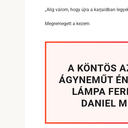
„Alig várom, hogy újra a karjaidban legye
Megremegett a kezem.
A KÖNTÖS A
ÁGYNEMŰT ÉN
LÁMPA FER
DANIEL M