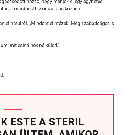
agaszkodott hozzá, hogy menjek el egy egyhetes
 bűntudat mardosott csomagolás közben.
aniel hátulról. „Mindent elintézek. Még szabadságot is
om, mit csinálnék nélküled.”
ki.
K ESTE A STERIL
AN ÜLTEM, AMIKOR