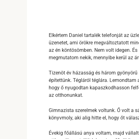
Elkértem Daniel tartalék telefonját az üz
üzenetet, ami örökre megváltoztatott min
az én köntösömben. Nem volt idegen. És
megmutatom nekik, mennyibe kerül az ár
Tizenöt év házasság és három gyönyörű gy
építettünk. Tégláról téglára. Lemondtam a
hogy ő nyugodtan kapaszkodhasson felfel
az otthonunkat.
Gimnazista szerelmek voltunk. Ő volt a sá
könyvmoly, aki alig hitte el, hogy őt válas
Évekig főállású anya voltam, majd válla