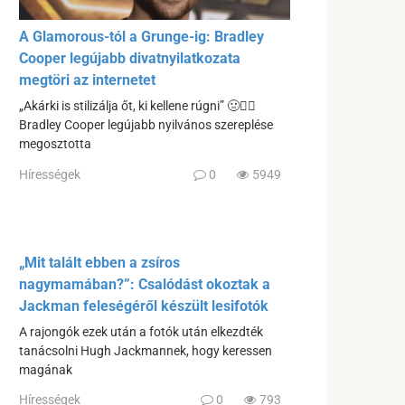
A Glamorous-tól a Grunge-ig: Bradley
Cooper legújabb divatnyilatkozata
megtöri az internetet
„Akárki is stilizálja őt, ki kellene rúgni” 🤢🤦‍♀️
Bradley Cooper legújabb nyilvános szereplése
megosztotta
Hírességek
0
5949
„Mit talált ebben a zsíros
nagymamában?”: Csalódást okoztak a
Jackman feleségéről készült lesifotók
A rajongók ezek után a fotók után elkezdték
tanácsolni Hugh Jackmannek, hogy keressen
magának
Hírességek
0
793