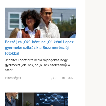
Beszélj rá „Ők”-ként, ne „Ő”-ként! Lopez
gyermeke szikrázik a Buzz merész új
fotókkal
Jennifer Lopez arra kéri a rajongókat, hogy
gyermekét „ők”-nek, ne „ő”-nek szólítsák!😬 A
sztár
Hírességek
0
1002