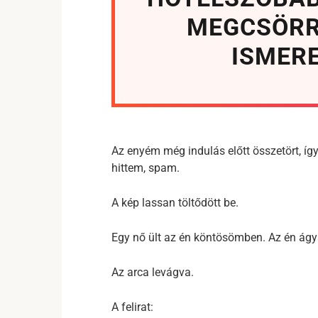
MEGCSÖRR
ISMER
Az enyém még indulás előtt összetört, íg
hittem, spam.
A kép lassan töltődött be.
Egy nő ült az én köntösömben. Az én á
Az arca levágva.
A felirat: