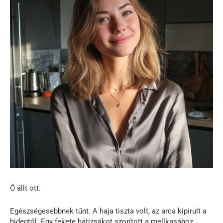
Ő állt ott.
Egészségesebbnek tűnt. A haja tiszta volt, az arca kipirult a
hidegtől. Egy fekete hátizsákot szorított a mellkasához.