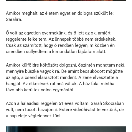
Amikor meghalt, az életem egyetlen dologra szűkült le:
Sarahra.
Ő volt az egyetlen gyermekünk, és ő lett az ok, amiért
reggelente felkeltem. Az ünnepek többé nem érdekeltek.
Csak az számított, hogy ő rendben legyen, miközben én
csendben süllyedtem a kimondatlan fájdalom alatt.
Amikor külföldre költözött dolgozni, őszintén mondtam neki,
mennyire büszke vagyok rá. De amint becsukódott mögötte
az ajtó, a csend elárasztott mindent. A zene elvesztette a
hangját. Az étkezések rutinná váltak. A ház falai mintha
távolabb kerültek volna egymástól.
Azon a hálaadási reggelen 51 éves voltam. Sarah Skóciában
volt, nem tudott hazajönni. Estére videóhívást terveztünk, de
a nap eleje végtelennek tűnt.