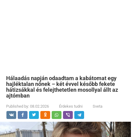
Hálaadás napján odaadtam a kabátomat egy
hajléktalan nőnek – két évvel később fekete
hátizsákkal és felejthetetlen mosollyal állt az
ajtómban
Published by:
08.02.2026
Érdekes tudni
Sveta