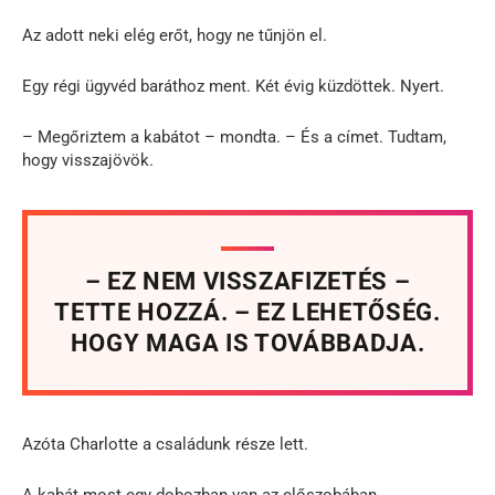
Az adott neki elég erőt, hogy ne tűnjön el.
Egy régi ügyvéd baráthoz ment. Két évig küzdöttek. Nyert.
– Megőriztem a kabátot – mondta. – És a címet. Tudtam,
hogy visszajövök.
– EZ NEM VISSZAFIZETÉS –
TETTE HOZZÁ. – EZ LEHETŐSÉG.
HOGY MAGA IS TOVÁBBADJA.
Azóta Charlotte a családunk része lett.
A kabát most egy dobozban van az előszobában.