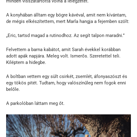
minden visszatartotta volna a lélegzetét.
A konyhában álltam egy bögre kávéval, amit nem kívántam,
de mégis elkészítettem, mert Marla hangja a fejemben szólt:
„Eric, tartsd magad a rutinodhoz. Az segít talpon maradni.”
Felvettem a barna kabátot, amit Sarah évekkel korábban
adott apák napjára. Meleg volt. Ismerős. Szeretettel teli.
Kiléptem a hidegbe.
A boltban vettem egy sült csirkét, zsemlét, áfonyaszószt és
egy tökös pitét. Tudtam, hogy valószínűleg nem fogok enni
belőle.
A parkolóban láttam meg őt.