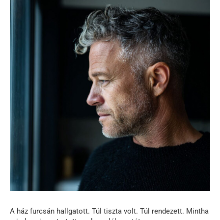
A ház furcsán hallgatott. Túl tiszta volt. Túl rendezett. Mintha