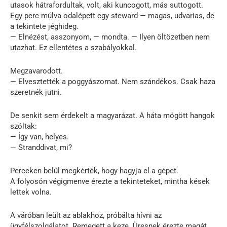
utasok hátrafordultak, volt, aki kuncogott, más suttogott.
Egy perc múlva odalépett egy steward — magas, udvarias, de
a tekintete jéghideg.
— Elnézést, asszonyom, — mondta. — Ilyen öltözetben nem
utazhat. Ez ellentétes a szabályokkal.
Megzavarodott.
— Elvesztették a poggyászomat. Nem szándékos. Csak haza
szeretnék jutni.
De senkit sem érdekelt a magyarázat. A háta mögött hangok
szóltak:
— Így van, helyes.
— Stranddivat, mi?
Perceken belül megkérték, hogy hagyja el a gépet.
A folyosón végigmenve érezte a tekinteteket, mintha kések
lettek volna.
A váróban leült az ablakhoz, próbálta hívni az
ügyfélszolgálatot. Remegett a keze. Üresnek érezte magát.