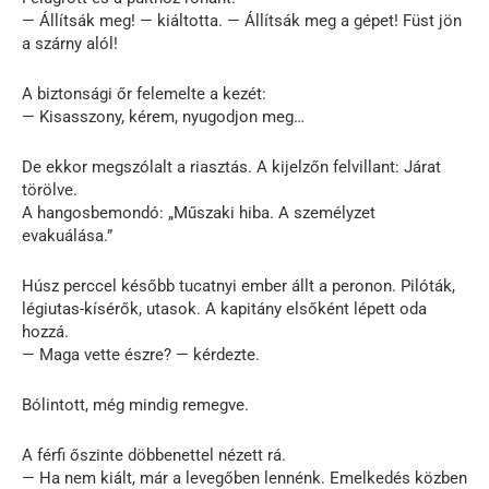
— Állítsák meg! — kiáltotta. — Állítsák meg a gépet! Füst jön
a szárny alól!
A biztonsági őr felemelte a kezét:
— Kisasszony, kérem, nyugodjon meg…
De ekkor megszólalt a riasztás. A kijelzőn felvillant: Járat
törölve.
A hangosbemondó: „Műszaki hiba. A személyzet
evakuálása.”
Húsz perccel később tucatnyi ember állt a peronon. Pilóták,
légiutas-kísérők, utasok. A kapitány elsőként lépett oda
hozzá.
— Maga vette észre? — kérdezte.
Bólintott, még mindig remegve.
A férfi őszinte döbbenettel nézett rá.
— Ha nem kiált, már a levegőben lennénk. Emelkedés közben