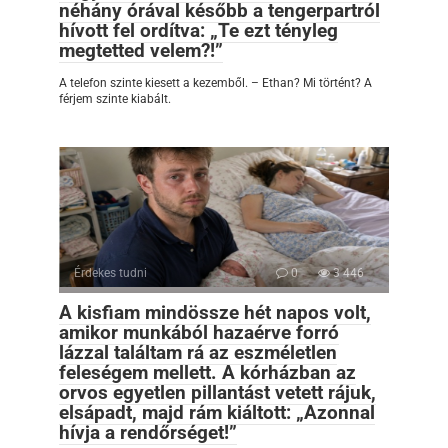
néhány órával később a tengerpartról
hívott fel ordítva: „Te ezt tényleg
megtetted velem?!”
A telefon szinte kiesett a kezemből. – Ethan? Mi történt? A
férjem szinte kiabált.
Érdekes tudni
0
3 446
A kisfiam mindössze hét napos volt,
amikor munkából hazaérve forró
lázzal találtam rá az eszméletlen
feleségem mellett. A kórházban az
orvos egyetlen pillantást vetett rájuk,
elsápadt, majd rám kiáltott: „Azonnal
hívja a rendőrséget!”