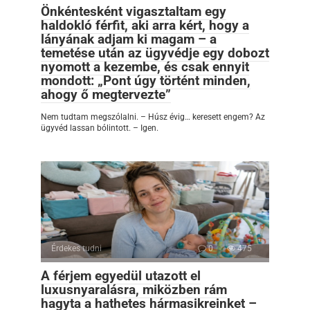
Önkéntesként vigasztaltam egy
haldokló férfit, aki arra kért, hogy a
lányának adjam ki magam – a
temetése után az ügyvédje egy dobozt
nyomott a kezembe, és csak ennyit
mondott: „Pont úgy történt minden,
ahogy ő megtervezte”
Nem tudtam megszólalni. – Húsz évig… keresett engem? Az
ügyvéd lassan bólintott. – Igen.
Érdekes tudni
0
475
A férjem egyedül utazott el
luxusnyaralásra, miközben rám
hagyta a hathetes hármasikreinket –