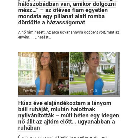
hálószobádban van, amikor dolgozni
mész…” – az ötéves fiam egyetlen
mondata egy pillanat alatt romba
döntötte a házasságomat
A nő rám nézett. Az arca ugyanannyira döbbent volt, mint az
enyém. – Elnézést…
Érdekes tudni
0
16
Húsz éve elajándékoztam a lányom
báli ruháját, miután halottnak
nyilvánították – múlt héten egy idegen
nő állt az ajtóm előtt… ugyanabban a
ruhában
Úgy éreztem, megszűnt körülöttem a világ. – Mit… mit