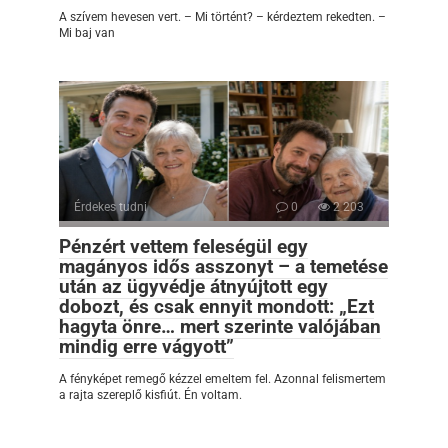
A szívem hevesen vert. – Mi történt? – kérdeztem rekedten. –
Mi baj van
Érdekes tudni
0
2 203
Pénzért vettem feleségül egy
magányos idős asszonyt – a temetése
után az ügyvédje átnyújtott egy
dobozt, és csak ennyit mondott: „Ezt
hagyta önre… mert szerinte valójában
mindig erre vágyott”
A fényképet remegő kézzel emeltem fel. Azonnal felismertem
a rajta szereplő kisfiút. Én voltam.