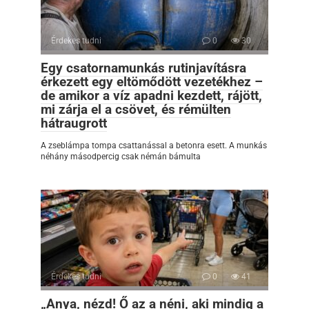
Érdekes tudni
0
30
Egy csatornamunkás rutinjavításra
érkezett egy eltömődött vezetékhez –
de amikor a víz apadni kezdett, rájött,
mi zárja el a csövet, és rémülten
hátraugrott
A zseblámpa tompa csattanással a betonra esett. A munkás
néhány másodpercig csak némán bámulta
Érdekes tudni
0
41
„Anya, nézd! Ő az a néni, aki mindig a