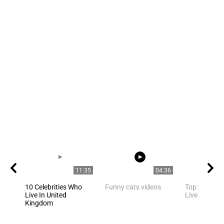
11:35
04:36
10 Celebrities Who
Funny cats videos
Top 10 Celeb
Live In United
Live in Flori
Kingdom