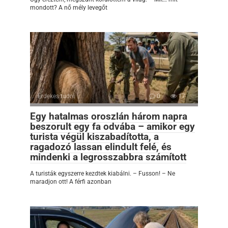
mondott? A nő mély levegőt
Érdekes tudni
0
17
Egy hatalmas oroszlán három napra
beszorult egy fa odvába – amikor egy
turista végül kiszabadította, a
ragadozó lassan elindult felé, és
mindenki a legrosszabbra számított
A turisták egyszerre kezdtek kiabálni. – Fusson! – Ne
maradjon ott! A férfi azonban