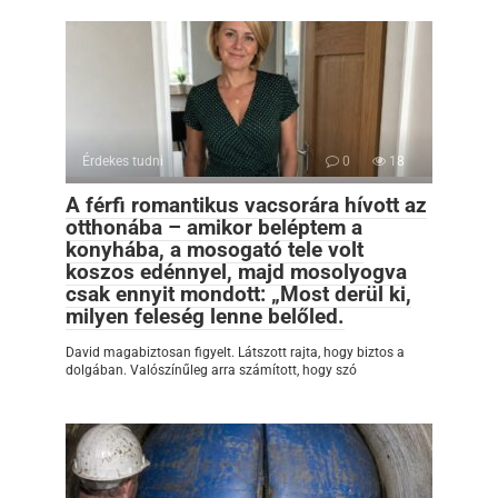
Érdekes tudni
0
18
A férfi romantikus vacsorára hívott az
otthonába – amikor beléptem a
konyhába, a mosogató tele volt
koszos edénnyel, majd mosolyogva
csak ennyit mondott: „Most derül ki,
milyen feleség lenne belőled.
David magabiztosan figyelt. Látszott rajta, hogy biztos a
dolgában. Valószínűleg arra számított, hogy szó