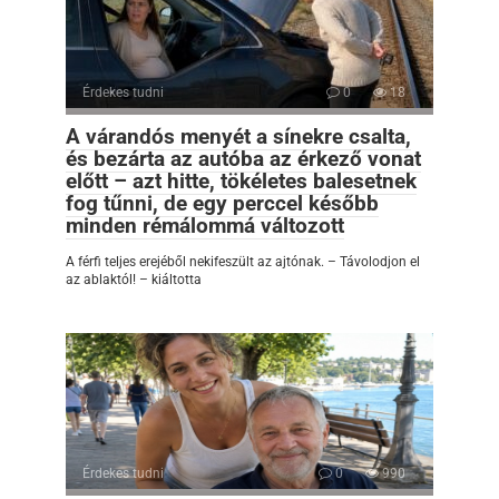
Érdekes tudni
0
18
A várandós menyét a sínekre csalta,
és bezárta az autóba az érkező vonat
előtt – azt hitte, tökéletes balesetnek
fog tűnni, de egy perccel később
minden rémálommá változott
A férfi teljes erejéből nekifeszült az ajtónak. – Távolodjon el
az ablaktól! – kiáltotta
Érdekes tudni
0
990