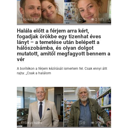
Érdekes tudni
0
2 081
Halála előtt a férjem arra kért,
fogadjak örökbe egy tizenhat éves
lányt – a temetése után belépett a
hálószobámba, és olyan dolgot
mutatott, amitől megfagyott bennem a
vér
A borítékon a férjem kézírását ismertem fel. Csak ennyi állt
rajta: „Csak a halálom
Érdekes tudni
0
3 784