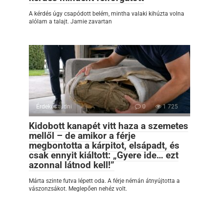
A kérdés úgy csapódott belém, mintha valaki kihúzta volna
alólam a talajt. Jamie zavartan
Érdekes tudni
0
1 725
Kidobott kanapét vitt haza a szemetes
mellől – de amikor a férje
megbontotta a kárpitot, elsápadt, és
csak ennyit kiáltott: „Gyere ide… ezt
azonnal látnod kell!”
Márta szinte futva lépett oda. A férje némán átnyújtotta a
vászonzsákot. Meglepően nehéz volt.