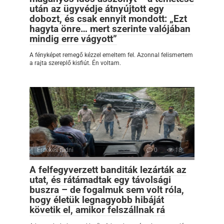
után az ügyvédje átnyújtott egy
dobozt, és csak ennyit mondott: „Ezt
hagyta önre… mert szerinte valójában
mindig erre vágyott”
A fényképet remegő kézzel emeltem fel. Azonnal felismertem
a rajta szereplő kisfiút. Én voltam.
Érdekes tudni
0
18
A felfegyverzett banditák lezárták az
utat, és rátámadtak egy távolsági
buszra – de fogalmuk sem volt róla,
hogy életük legnagyobb hibáját
követik el, amikor felszállnak rá