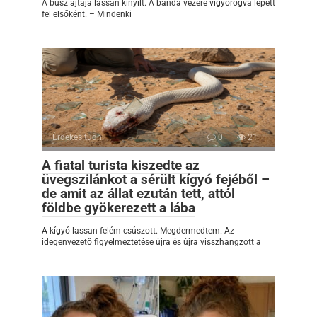
A busz ajtaja lassan kinyílt. A banda vezére vigyorogva lépett
fel elsőként. – Mindenki
Érdekes tudni
0
21
A fiatal turista kiszedte az
üvegszilánkot a sérült kígyó fejéből –
de amit az állat ezután tett, attól
földbe gyökerezett a lába
A kígyó lassan felém csúszott. Megdermedtem. Az
idegenvezető figyelmeztetése újra és újra visszhangzott a