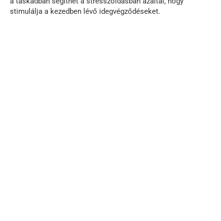
a táskádban segíthet a stresszoldásban azáltal, hogy
stimulálja a kezedben lévő idegvégződéseket.