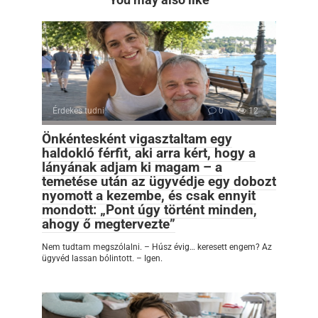
Érdekes tudni
0
12
Önkéntesként vigasztaltam egy
haldokló férfit, aki arra kért, hogy a
lányának adjam ki magam – a
temetése után az ügyvédje egy dobozt
nyomott a kezembe, és csak ennyit
mondott: „Pont úgy történt minden,
ahogy ő megtervezte”
Nem tudtam megszólalni. – Húsz évig… keresett engem? Az
ügyvéd lassan bólintott. – Igen.