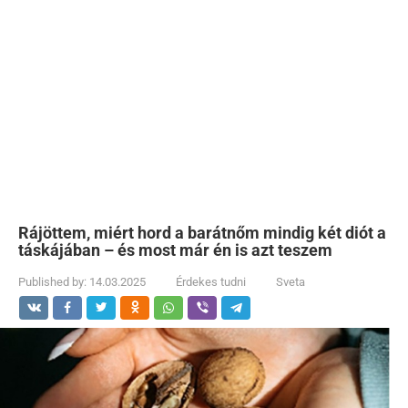
Rájöttem, miért hord a barátnőm mindig két diót a
táskájában – és most már én is azt teszem
Published by:
14.03.2025
Érdekes tudni
Sveta