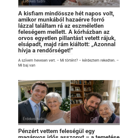
Érdekes tudni
0
27
A kisfiam mindössze hét napos volt,
amikor munkából hazaérve forró
lázzal találtam rá az eszméletlen
feleségem mellett. A kórházban az
orvos egyetlen pillantást vetett rájuk,
elsápadt, majd rám kiáltott: „Azonnal
hívja a rendőrséget!”
A szívem hevesen vert. – Mi történt? – kérdeztem rekedten. –
Mi baj van
Érdekes tudni
0
11
Pénzért vettem feleségül egy
magányos idős asszonyt – a temetése