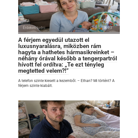
Érdekes tudni
0
23
A férjem egyedül utazott el
luxusnyaralásra, miközben rám
hagyta a hathetes hármasikreinket –
néhány órával később a tengerpartról
hívott fel ordítva: „Te ezt tényleg
megtetted velem?!”
A telefon szinte kiesett a kezemből. – Ethan? Mi történt? A
férjem szinte kiabált.