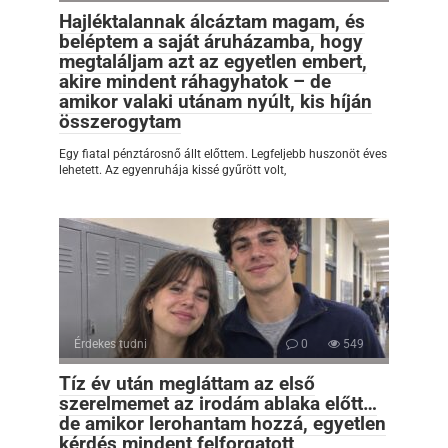
Hajléktalannak álcáztam magam, és
beléptem a saját áruházamba, hogy
megtaláljam azt az egyetlen embert,
akire mindent ráhagyhatok – de
amikor valaki utánam nyúlt, kis híján
összerogytam
Egy fiatal pénztárosnő állt előttem. Legfeljebb huszonöt éves
lehetett. Az egyenruhája kissé gyűrött volt,
Érdekes tudni
0
549
Tíz év után megláttam az első
szerelmemet az irodám ablaka előtt…
de amikor lerohantam hozzá, egyetlen
kérdés mindent felforgatott