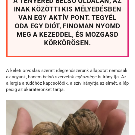
A TENYERED BELSŐ OLDALÁN, AZ
INAK KÖZÖTTI KIS MÉLYEDÉSBEN
VAN EGY AKTÍV PONT. TEGYÉL
ODA EGY DIÓT, FINOMAN NYOMD
MEG A KEZEDDEL, ÉS MOZGASD
KÖRKÖRÖSEN.
A keleti orvoslás szerint idegrendszerünk állapotát nemcsak
az agyunk, hanem belső szerveink egészsége is irányítja. Az
allergia a tüdőhöz kapcsolódik, a szív irányítja az elmét, a lép
pedig az akaraterőnket tartja.