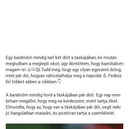
Egy barátnőm mindig tart két diót a táskájában, és miután
megtudtam a meglepő okot, úgy döntöttem, hogy kipróbálom
magam is! 🌰💡😱 Tudd meg, hogy egy olyan egyszerű dolog,
mint pár dió, hogyan változtathatja meg a napodat 💪 Fedezz
fel többet ebben a cikkben 👇
A barátnőm mindig hord a táskájában pár diót. Egy nap nem
bírtam megállni, hogy meg ne kérdezzem, miért tartja őket.
Elmondta, hogy az, hogy van a táskájában pár dió, segít neki
jó hangulatban maradni, és pozitívan tartja a szemléletét.