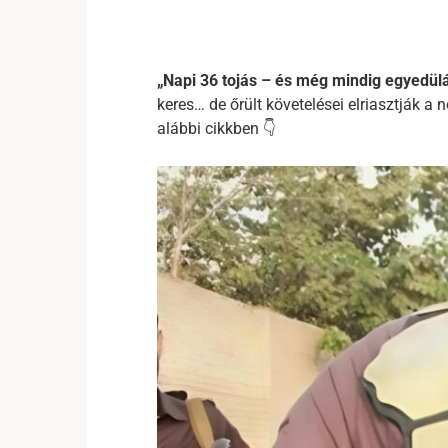
„Napi 36 tojás – és még mindig egyedülá
keres… de őrült követelései elriasztják a n
alábbi cikkben 👇