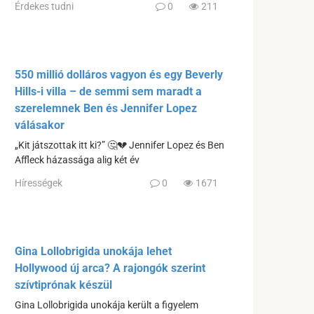
Érdekes tudni
0
211
550 millió dolláros vagyon és egy Beverly
Hills-i villa – de semmi sem maradt a
szerelemnek Ben és Jennifer Lopez
válásakor
„Kit játszottak itt ki?” 🤔💔 Jennifer Lopez és Ben
Affleck házassága alig két év
Hírességek
0
1671
Gina Lollobrigida unokája lehet
Hollywood új arca? A rajongók szerint
szívtiprónak készül
Gina Lollobrigida unokája került a figyelem