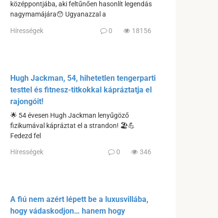
középpontjába, aki feltűnően hasonlít legendás
nagymamájára😯 Ugyanazzal a
Hírességek
0
18156
Hugh Jackman, 54, hihetetlen tengerparti
testtel és fitnesz-titkokkal kápráztatja el
rajongóit!
🌟 54 évesen Hugh Jackman lenyűgöző
fizikumával kápráztat el a strandon! 🏖️💪
Fedezd fel
Hírességek
0
346
A fiú nem azért lépett be a luxusvillába,
hogy vádaskodjon… hanem hogy