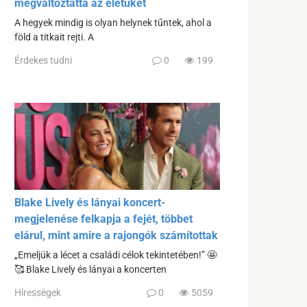
megváltoztatta az életüket
A hegyek mindig is olyan helynek tűntek, ahol a
föld a titkait rejti. A
Érdekes tudni
0
199
Blake Lively és lányai koncert-
megjelenése felkapja a fejét, többet
elárul, mint amire a rajongók számítottak
„Emeljük a lécet a családi célok tekintetében!” 🤩
🥰 Blake Lively és lányai a koncerten
Hírességek
0
5059