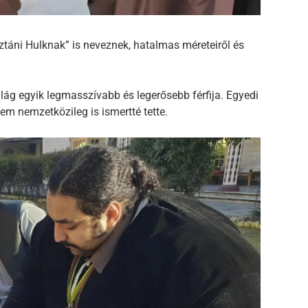
ztáni Hulknak” is neveznek, hatalmas méreteiről és
ág egyik legmasszívabb és legerősebb férfija. Egyedi
 nemzetközileg is ismertté tette.