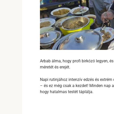
Arbab álma, hogy profi birkózó legyen, 
méretét és erejét.
Napi rutinjához intenzív edzés és extrém d
– és ez még csak a kezdet! Minden nap aká
hogy hatalmas testét táplálja.