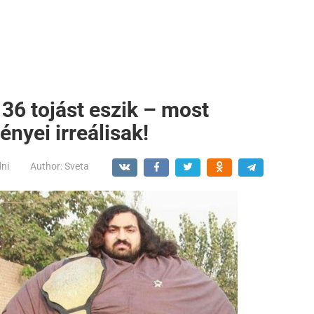
 36 tojást eszik – most
ényei irreálisak!
dni
Author:
Sveta