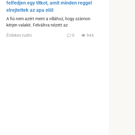
felfedjen egy titkot, amit minden reggel
elrejtettek az apa elől
A fiú nem azért ment a villához, hogy számon
kérjen valakit. Felváltva nézett az
Érdekes tudni
0
944