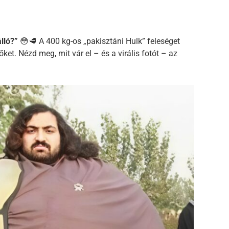
lló?”
😳🥩 A 400 kg-os „pakisztáni Hulk” feleséget
őket. Nézd meg, mit vár el – és a virális fotót – az