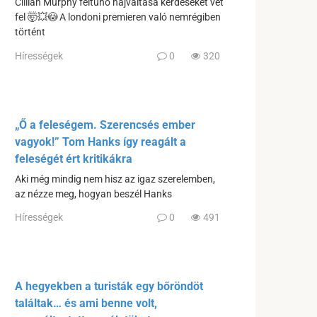
Cillian Murphy feltűnő hajváltása kérdéseket vet
fel 🤯💥😳 A londoni premieren való nemrégiben
történt
Hírességek
0
320
„Ő a feleségem. Szerencsés ember
vagyok!” Tom Hanks így reagált a
feleségét ért kritikákra
Aki még mindig nem hisz az igaz szerelemben,
az nézze meg, hogyan beszél Hanks
Hírességek
0
491
A hegyekben a turisták egy bőröndöt
találtak… és ami benne volt,