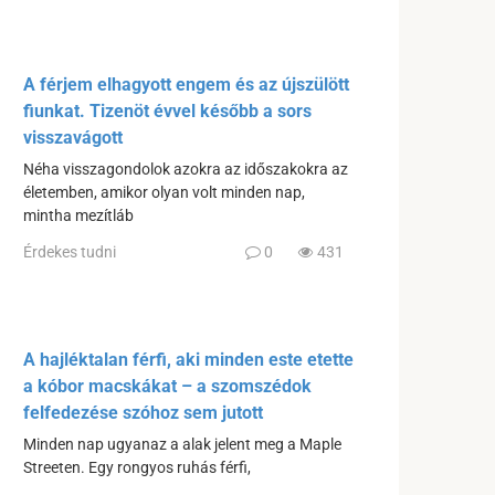
A férjem elhagyott engem és az újszülött
fiunkat. Tizenöt évvel később a sors
visszavágott
Néha visszagondolok azokra az időszakokra az
életemben, amikor olyan volt minden nap,
mintha mezítláb
Érdekes tudni
0
431
A hajléktalan férfi, aki minden este etette
a kóbor macskákat – a szomszédok
felfedezése szóhoz sem jutott
Minden nap ugyanaz a alak jelent meg a Maple
Streeten. Egy rongyos ruhás férfi,