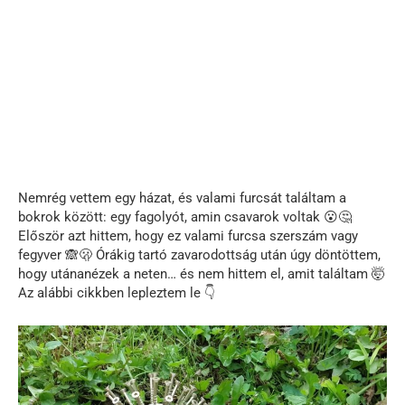
Nemrég vettem egy házat, és valami furcsát találtam a
bokrok között: egy fagolyót, amin csavarok voltak 😮🤔
Először azt hittem, hogy ez valami furcsa szerszám vagy
fegyver 🙈🫢 Órákig tartó zavarodottság után úgy döntöttem,
hogy utánanézek a neten… és nem hittem el, amit találtam 🤯
Az alábbi cikkben lepleztem le 👇