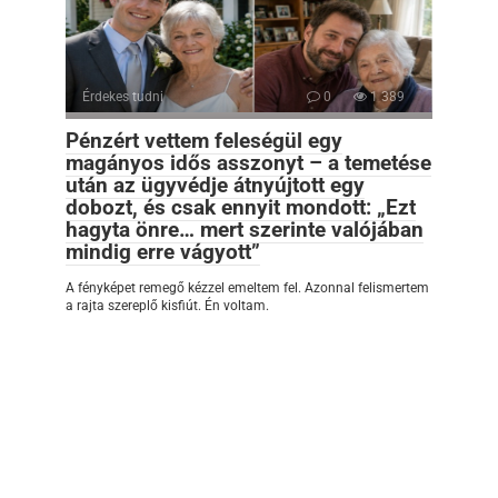
Érdekes tudni
0
1 389
Pénzért vettem feleségül egy
magányos idős asszonyt – a temetése
után az ügyvédje átnyújtott egy
dobozt, és csak ennyit mondott: „Ezt
hagyta önre… mert szerinte valójában
mindig erre vágyott”
A fényképet remegő kézzel emeltem fel. Azonnal felismertem
a rajta szereplő kisfiút. Én voltam.