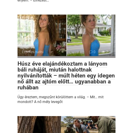
enyém. – Elnézést…
Érdekes tudni
0
7
Húsz éve elajándékoztam a lányom
báli ruháját, miután halottnak
nyilvánították – múlt héten egy idegen
nő állt az ajtóm előtt… ugyanabban a
ruhában
Úgy éreztem, megszűnt körülöttem a világ. – Mit… mit
mondott? A nő mély levegőt