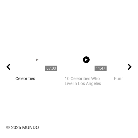
07:03
11:47
Celebrities
10 Celebrities Who
Funny cats 
Live In Los Angeles
© 2026 MUNDO