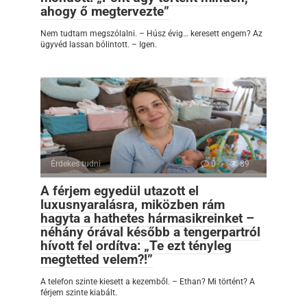
ahogy ő megtervezte”
Nem tudtam megszólalni. – Húsz évig… keresett engem? Az
ügyvéd lassan bólintott. – Igen.
Érdekes tudni
0
89
A férjem egyedül utazott el
luxusnyaralásra, miközben rám
hagyta a hathetes hármasikreinket –
néhány órával később a tengerpartról
hívott fel ordítva: „Te ezt tényleg
megtetted velem?!”
A telefon szinte kiesett a kezemből. – Ethan? Mi történt? A
férjem szinte kiabált.