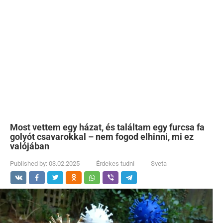
Most vettem egy házat, és találtam egy furcsa fa
golyót csavarokkal – nem fogod elhinni, mi ez
valójában
Published by:
03.02.2025
Érdekes tudni
Sveta