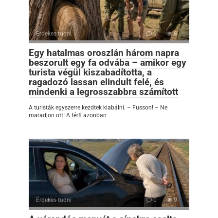
Érdekes tudni
0
8
Egy hatalmas oroszlán három napra
beszorult egy fa odvába – amikor egy
turista végül kiszabadította, a
ragadozó lassan elindult felé, és
mindenki a legrosszabbra számított
A turisták egyszerre kezdtek kiabálni. – Fusson! – Ne
maradjon ott! A férfi azonban
Érdekes tudni
0
9