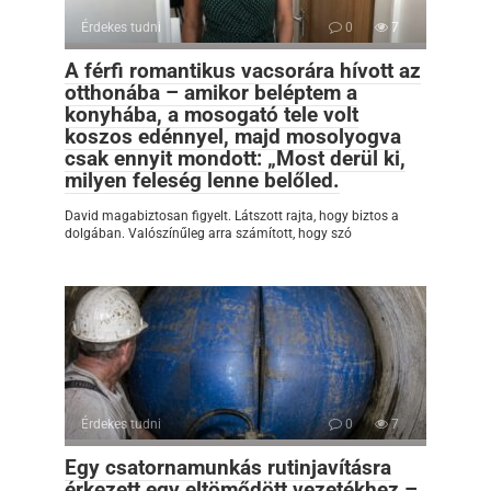
Érdekes tudni
0
7
A férfi romantikus vacsorára hívott az
otthonába – amikor beléptem a
konyhába, a mosogató tele volt
koszos edénnyel, majd mosolyogva
csak ennyit mondott: „Most derül ki,
milyen feleség lenne belőled.
David magabiztosan figyelt. Látszott rajta, hogy biztos a
dolgában. Valószínűleg arra számított, hogy szó
Érdekes tudni
0
7
Egy csatornamunkás rutinjavításra
érkezett egy eltömődött vezetékhez –