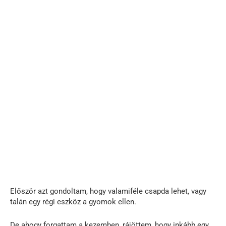
Először azt gondoltam, hogy valamiféle csapda lehet, vagy
talán egy régi eszköz a gyomok ellen.
De ahogy forgattam a kezemben, rájöttem, hogy inkább egy