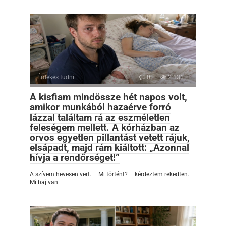
Érdekes tudni
0
2 131
A kisfiam mindössze hét napos volt,
amikor munkából hazaérve forró
lázzal találtam rá az eszméletlen
feleségem mellett. A kórházban az
orvos egyetlen pillantást vetett rájuk,
elsápadt, majd rám kiáltott: „Azonnal
hívja a rendőrséget!”
A szívem hevesen vert. – Mi történt? – kérdeztem rekedten. –
Mi baj van