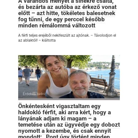
A várandós menyét a sínekre csalta,
és bezárta az autóba az érkező vonat
előtt – azt hitte, tökéletes balesetnek
fog tűnni, de egy perccel később
minden rémálommá változott
A férfi teljes erejéből nekifeszült az ajtónak. – Távolodjon el
az ablaktól! – kiáltotta
Érdekes tudni
0
84
Önkéntesként vigasztaltam egy
haldokló férfit, aki arra kért, hogy a
lányának adjam ki magam – a
temetése után az ügyvédje egy dobozt
nyomott a kezembe, és csak ennyit
mondott: „Pont úgy történt minden,