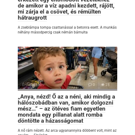
de amikor a víz apadni kezdett, rájött,
mi zárja el a csövet, és rémülten
hátraugrott
A zseblámpa tompa csattanással a betonra esett. A munkás
néhány másodpercig csak némán bámulta
Érdekes tudni
0
28
„Anya, nézd! Ő az a néni, aki mindig a
hálószobádban van, amikor dolgozni
mész…” – az ötéves fiam egyetlen
mondata egy pillanat alatt romba
döntötte a házasságomat
A nő rám nézett. Az arca ugyanannyira döbbent volt, mint az