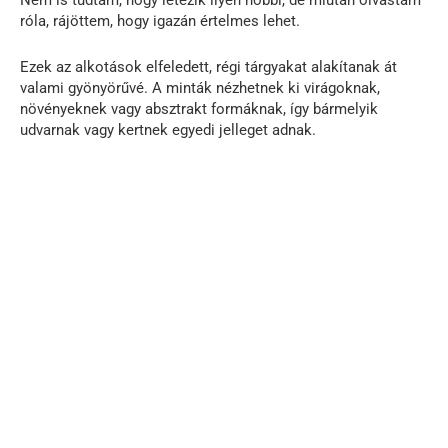
Nem is tudtam, hogy létezik ilyen hobbi, de miután olvastam
róla, rájöttem, hogy igazán értelmes lehet.
Ezek az alkotások elfeledett, régi tárgyakat alakítanak át
valami gyönyörűvé. A minták nézhetnek ki virágoknak,
növényeknek vagy absztrakt formáknak, így bármelyik
udvarnak vagy kertnek egyedi jelleget adnak.